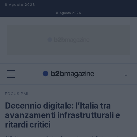
Salta al contenuto
8 Agosto 2026
8 Agosto 2026
⌕
×
⌕
FOCUS PMI
Cerca
Decennio digitale: l’Italia tra
avanzamenti infrastrutturali e
ritardi critici