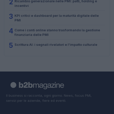
2
Ricambio generazionale nelle PMI: patti, holding e
incentivi
3
KPI critici e dashboard per la maturità digitale delle
PMI
4
Come i conti online stanno trasformando la gestione
finanziaria delle PMI
5
Scrittura AI: i segnali rivelatori e l’impatto culturale
Il business si racconta, ogni giorno. News, focus PMI,
servizi per le aziende, fiere ed eventi.