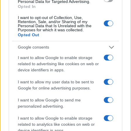
Personal Data for Targeted Advertising.
necessario un salto organizzativo. La sicurezza non
Opted In
può essere un add-on tecnico, ma deve essere
I want to opt-out of Collection, Use,
Retention, Sale, and/or Sharing of my
distribuita lungo filiere, territori e servizi pubblici.
Personal Data that Is Unrelated with the
Purposes for which it was collected.
Senza questo passaggio, la digitalizzazione
Opted Out
aumenta efficienza, ma anche esposizione al
rischio.
Google consents
I want to allow Google to enable storage
Il nodo dei fondi dopo il Pnrr
related to advertising like cookies on web or
device identifiers in apps.
La roadmap italiana comprende 67 misure, con un
budget di 62,3 miliardi di euro. La Commissione
I want to allow my user data to be sent to
Google for online advertising purposes.
europea riconosce l’ampiezza della roadmap, ma
invita Ue e Stati membri a evitare un rallentamento
I want to allow Google to send me
personalized advertising.
dopo il 2026. La continuità degli investimenti
diventa quindi un tema centrale.
I want to allow Google to enable storage
related to analytics like cookies on web or
La Commissione indica alcuni strumenti da
device identifiers in apps.