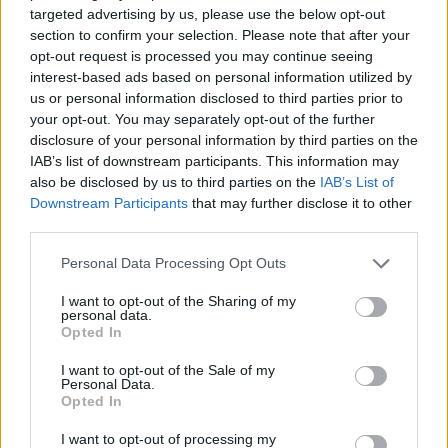
targeted advertising by us, please use the below opt-out
rappresenta solo il 9% del mercato globale dei
section to confirm your selection. Please note that after your
semiconduttori, con un obiettivo al 2030 del 20%.
opt-out request is processed you may continue seeing
Per l’Italia, questi dati significano che il Paese può
interest-based ads based on personal information utilized by
us or personal information disclosed to third parties prior to
agganciarsi alle filiere europee ad alta intensità
your opt-out. You may separately opt-out of the further
tecnologica, ma deve trasformare partecipazione
disclosure of your personal information by third parties on the
istituzionale e programmi strategici in capacità
IAB’s list of downstream participants. This information may
also be disclosed by us to third parties on the
IAB’s List of
produttiva, ricerca applicata e domanda industriale.
Downstream Participants
that may further disclose it to other
third parties.
Cybersecurity: una sfida critica
Please note that this website/app uses one or more Google
Personal Data Processing Opt Outs
services and may gather and store information including but
La cybersecurity entra tra le raccomandazioni
not limited to your visit or usage behaviour. You may click to
I want to opt-out of the Sharing of my
rivolte all’Italia. La Commissione europea chiede di
personal data.
grant or deny consent to Google and its third-party tags to
Opted In
migliorare le priorità alla luce dell’evoluzione delle
use your data for below specified purposes in below Google
consent section.
minacce, costruendo capacità sia nelle imprese sia
I want to opt-out of the Sale of my
Personal Data.
nelle amministrazioni pubbliche.
Opted In
L’aumento della superficie d’attacco rende
I want to opt-out of processing my