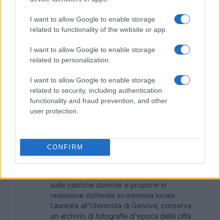
potenziare, come gli Edic, gli Ipcei e i progetti
I want to allow Google to enable storage
multi-paese, per ridurre la frammentazione del
related to functionality of the website or app.
mercato e prevenire attuazioni disomogenee. Per
I want to allow Google to enable storage
l’Italia, la sfida è usare questi strumenti come
related to personalization.
moltiplicatori industriali, non solo come cornici di
partecipazione.
I want to allow Google to enable storage
related to security, including authentication
functionality and fraud prevention, and other
user protection.
AUTORE
Linda Pellegrini
Linda Pellegrini ha raccontato da Genova il
CONFIRM
processo di riconversione dell'ex area
portuale entrando in Comune per un'intervista
decisiva; è caporedattore con responsabilità
sulle rubriche storiche e propone in
redazione inchieste su memoria locale.
Laureata all'Università di Genova, conserva
un archivio di fotografie d'epoca della città.