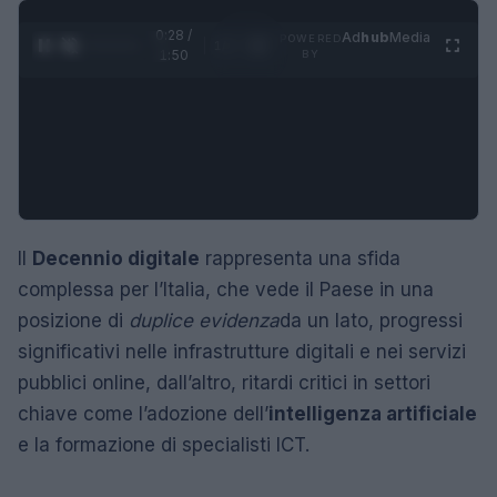
0:29 /
Ad
hub
Media
POWERED
1
/
4
1:50
BY
Il
Decennio digitale
rappresenta una sfida
complessa per l’Italia, che vede il Paese in una
posizione di
duplice evidenza
da un lato, progressi
significativi nelle infrastrutture digitali e nei servizi
pubblici online, dall’altro, ritardi critici in settori
chiave come l’adozione dell’
intelligenza artificiale
e la formazione di specialisti ICT.