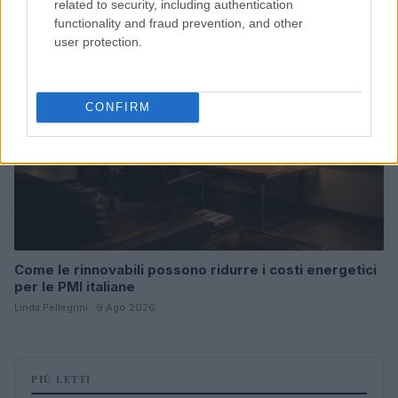
related to security, including authentication
functionality and fraud prevention, and other
FOCUS PMI
user protection.
CONFIRM
Come le rinnovabili possono ridurre i costi energetici
per le PMI italiane
Linda Pellegrini · 9 Ago 2026
PIÙ LETTI