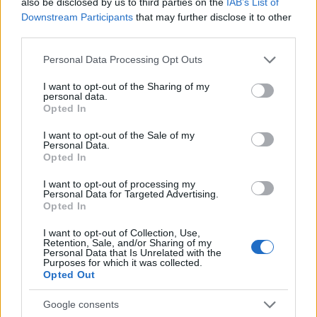
also be disclosed by us to third parties on the
IAB’s List of
Downstream Participants
that may further disclose it to other
third parties.
Please note that this website/app uses one or more Google
Personal Data Processing Opt Outs
services and may gather and store information including but
not limited to your visit or usage behaviour. You may click to
I want to opt-out of the Sharing of my
Continua a leggere
personal data.
grant or deny consent to Google and its third-party tags to
Opted In
use your data for below specified purposes in below Google
consent section.
I want to opt-out of the Sale of my
FOCUS PMI
Personal Data.
Opted In
I want to opt-out of processing my
Personal Data for Targeted Advertising.
Opted In
I want to opt-out of Collection, Use,
Retention, Sale, and/or Sharing of my
Personal Data that Is Unrelated with the
Purposes for which it was collected.
Opted Out
Google consents