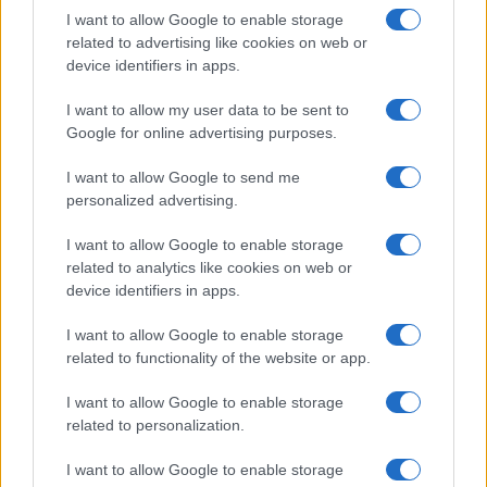
I want to allow Google to enable storage
Bonus energia plus e Conto mobilità: scopri come
accedere agli aiuti per le famiglie
related to advertising like cookies on web or
device identifiers in apps.
Linda Pellegrini · 9 Ago 2026
I want to allow my user data to be sent to
FOCUS PMI
Google for online advertising purposes.
I want to allow Google to send me
personalized advertising.
I want to allow Google to enable storage
related to analytics like cookies on web or
device identifiers in apps.
I want to allow Google to enable storage
related to functionality of the website or app.
I want to allow Google to enable storage
Giuria di esperti per startupper: chi sono i valutatori
related to personalization.
delle tue idee
Martina Marchesi · 9 Ago 2026
I want to allow Google to enable storage