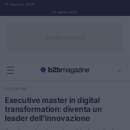
Salta al contenuto
10 Agosto 2026
10 Agosto 2026
⌕
×
⌕
FOCUS PMI
Cerca
Executive master in digital
transformation: diventa un
leader dell’innovazione