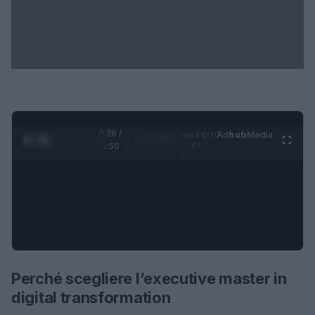
0:28 /
Ad
hub
Media
POWERED
1
/
4
1:50
BY
Perché scegliere l’executive master in
digital transformation