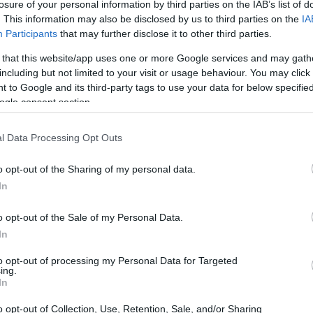
losure of your personal information by third parties on the IAB’s list of
. This information may also be disclosed by us to third parties on the
IA
Participants
that may further disclose it to other third parties.
oso, noto come “Fabbrica Italia”, promosso da
 that this website/app uses one or more Google services and may gath
ttivo di questa iniziativa è quello di costruire
including but not limited to your visit or usage behaviour. You may click 
po e all’adozione dell’intelligenza artificiale
 to Google and its third-party tags to use your data for below specifi
ogle consent section.
 “Made in Italy” che colleghi tutti gli attori
 favorendo l’innovazione e la crescita delle
l Data Processing Opt Outs
o opt-out of the Sharing of my personal data.
In
o opt-out of the Sale of my Personal Data.
In
to opt-out of processing my Personal Data for Targeted
ing.
In
o opt-out of Collection, Use, Retention, Sale, and/or Sharing