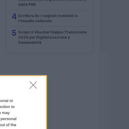
delle PMI
4
Scrittura AI: i segnali rivelatori e
l’impatto culturale
5
Scopri il Voucher Doppia Transizione
2026 per Digitalizzazione e
Sostenibilità
sonal or
ection to
ou may
 personal
out of the