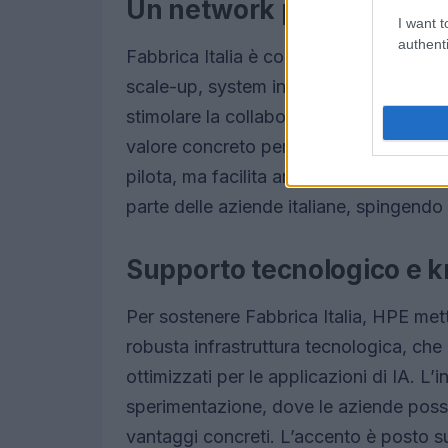
Un network per l’innovaz
I want t
authenti
Fabbrica Italia è concepita per mettere i
scale-up, system integrator e aziende 
stimolare la collaborazione tra diversi 
valore concreto per le imprese. L’inizia
pilota, ma facilita anche l’adozione di t
parte delle aziende italiane, spingendo
Supporto tecnologico e 
Per sostenere Fabbrica Italia, HPE met
robusta infrastruttura tecnologica, che 
ottimizzati per le applicazioni di IA. L’
sperimentazione, dove le aziende possa
vantaggi concreti. L’accento è posto su