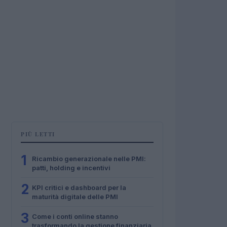
PIÙ LETTI
1
Ricambio generazionale nelle PMI:
patti, holding e incentivi
2
KPI critici e dashboard per la
maturità digitale delle PMI
3
Come i conti online stanno
trasformando la gestione finanziaria