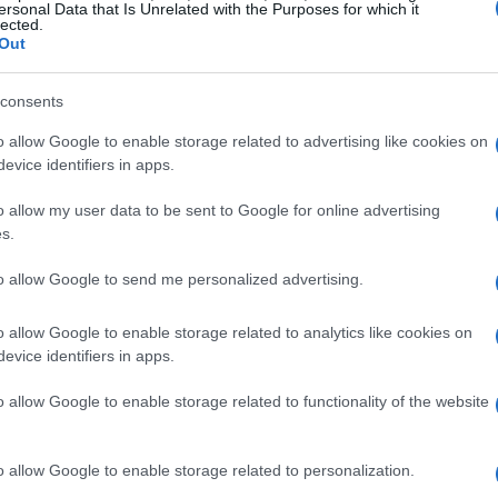
ersonal Data that Is Unrelated with the Purposes for which it
lected.
Out
consents
o allow Google to enable storage related to advertising like cookies on
evice identifiers in apps.
o allow my user data to be sent to Google for online advertising
n Italia
s.
zioni reali per dare un impulso all’adozione
to allow Google to send me personalized advertising.
 imprenditoriale italiano. Crediamo fortemente
o allow Google to enable storage related to analytics like cookies on
per sbloccare il potenziale dell’IA in Italia”, ha
evice identifiers in apps.
e amministratore delegato di HPE Italia. Queste
o allow Google to enable storage related to functionality of the website
ergia tra attori pubblici e privati nel
ficace.
o allow Google to enable storage related to personalization.