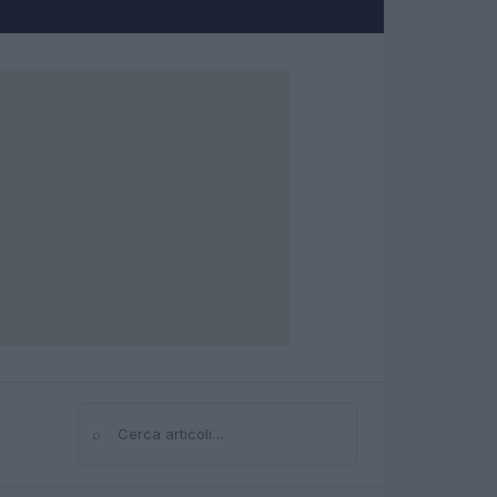
⌕
Cerca