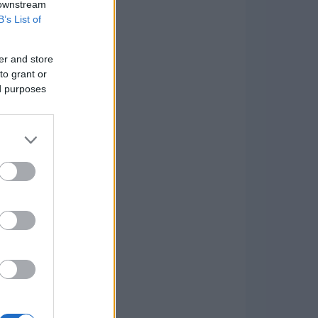
 downstream
B’s List of
er and store
to grant or
ed purposes