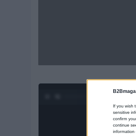
B2Bmagaz
0:28 / 1:21
1
/
4
If you wish 
sensitive in
confirm you
continue se
information 