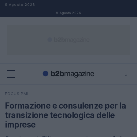
Salta al contenuto
9 Agosto 2026
9 Agosto 2026
⌕
×
⌕
FOCUS PMI
Cerca
Formazione e consulenze per la
transizione tecnologica delle
imprese