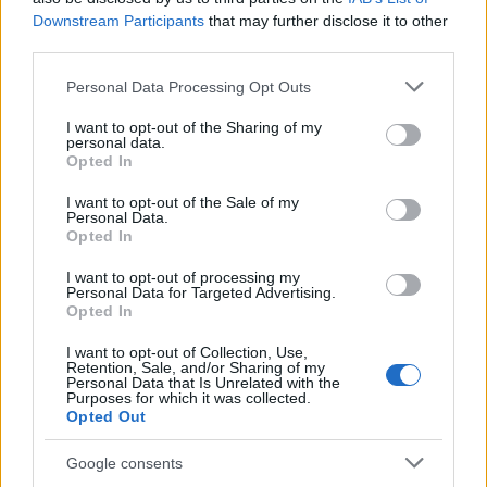
Downstream Participants
that may further disclose it to other
third parties.
AUTORE
AiAdhubMedia
Please note that this website/app uses one or more Google
Personal Data Processing Opt Outs
services and may gather and store information including but
not limited to your visit or usage behaviour. You may click to
I want to opt-out of the Sharing of my
personal data.
grant or deny consent to Google and its third-party tags to
Opted In
use your data for below specified purposes in below Google
consent section.
I want to opt-out of the Sale of my
Personal Data.
Opted In
I want to opt-out of processing my
Personal Data for Targeted Advertising.
Opted In
I want to opt-out of Collection, Use,
Retention, Sale, and/or Sharing of my
Personal Data that Is Unrelated with the
Purposes for which it was collected.
Opted Out
Google consents