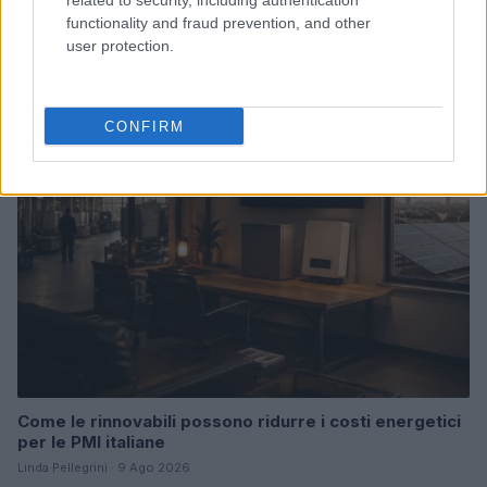
related to security, including authentication
Giuria di esperti per startupper: chi sono i valutatori
functionality and fraud prevention, and other
delle tue idee
user protection.
Martina Marchesi · 9 Ago 2026
FOCUS PMI
CONFIRM
Come le rinnovabili possono ridurre i costi energetici
per le PMI italiane
Linda Pellegrini · 9 Ago 2026