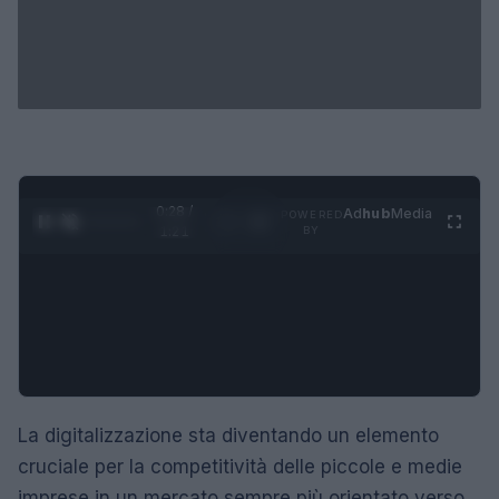
0:29 /
Ad
hub
Media
POWERED
1
/
4
1:21
BY
La digitalizzazione sta diventando un elemento
cruciale per la competitività delle piccole e medie
imprese in un mercato sempre più orientato verso