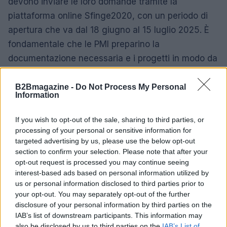
devono inviare le loro domande tramite la
piattaforma online Sfinge2020, con un periodo di
apertura che va dal 18 giugno al 15 luglio 2025. È
fondamentale che le PMI preparino la
documentazione necessaria e i progetti in modo da
presentare proposte solide e ben strutturate, in
grado di evidenziare l’impatto positivo delle nuove
B2Bmagazine -
Do Not Process My Personal
Information
tecnologie sul loro operato.
If you wish to opt-out of the sale, sharing to third parties, or
In un contesto in cui la digitalizzazione è sempre
processing of your personal or sensitive information for
più al centro delle strategie aziendali, questo bando
targeted advertising by us, please use the below opt-out
rappresenta un’opportunità imperdibile per le PMI
section to confirm your selection. Please note that after your
opt-out request is processed you may continue seeing
emiliano-romagnole. La sfida ora è cogliere questa
interest-based ads based on personal information utilized by
occasione e trasformare le idee in realtà,
us or personal information disclosed to third parties prior to
approfittando del sostegno regionale per crescere
your opt-out. You may separately opt-out of the further
disclosure of your personal information by third parties on the
e innovare.
IAB’s list of downstream participants. This information may
also be disclosed by us to third parties on the
IAB’s List of