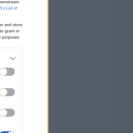
 downstream
B’s List of
er and store
to grant or
ed purposes