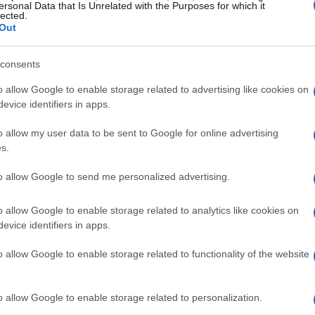
ersonal Data that Is Unrelated with the Purposes for which it
lected.
Out
consents
o allow Google to enable storage related to advertising like cookies on
evice identifiers in apps.
o allow my user data to be sent to Google for online advertising
s.
Definire un Modello di Business
to allow Google to send me personalized advertising.
o allow Google to enable storage related to analytics like cookies on
-Up è progettato per fornire gli strumenti
evice identifiers in apps.
usiness efficace
. Durante il corso, i partecipanti
o allow Google to enable storage related to functionality of the website
one d’impresa, dall’analisi di mercato alla
zione è strutturata in modo da essere interattiva
o allow Google to enable storage related to personalization.
panti di applicare subito ciò che hanno appreso.