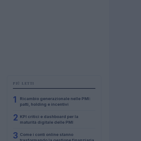
PIÙ LETTI
1
Ricambio generazionale nelle PMI:
patti, holding e incentivi
2
KPI critici e dashboard per la
maturità digitale delle PMI
3
Come i conti online stanno
trasformando la gestione finanziaria