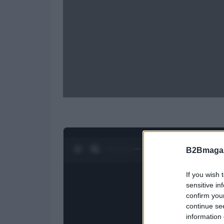
0:28 / 1:20
1
/
4
B2Bmagaz
If you wish 
sensitive in
confirm you
continue se
information 