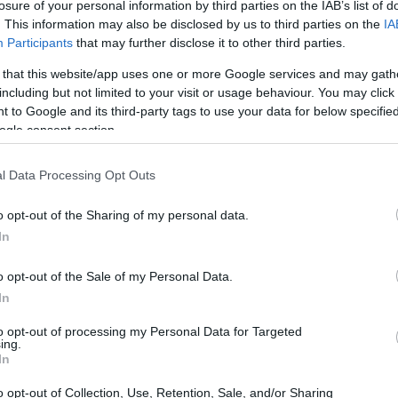
losure of your personal information by third parties on the IAB’s list of
. This information may also be disclosed by us to third parties on the
IA
di Sviluppo per Startupper
Participants
that may further disclose it to other third parties.
 that this website/app uses one or more Google services and may gath
a evoluzione, i
startupper
e gli aspiranti
including but not limited to your visit or usage behaviour. You may click 
 to Google and its third-party tags to use your data for below specifi
ificative. La possibilità di strutturare e far
ogle consent section.
ale, e per questo è essenziale arricchire le
 programmi di formazione e consulenza, come
l Data Processing Opt Outs
appresentano un’opportunità imperdibile per chi
o opt-out of the Sharing of my personal data.
o.
In
o opt-out of the Sale of my Personal Data.
In
to opt-out of processing my Personal Data for Targeted
ing.
In
o opt-out of Collection, Use, Retention, Sale, and/or Sharing