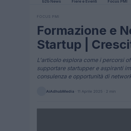
b2b News
Fiere e Eventi
Focus PMI
FOCUS PMI
Formazione e N
Startup | Cresc
L'articolo esplora come i percorsi 
supportare startupper e aspiranti im
consulenza e opportunità di network
AiAdhubMedia
·
11 Aprile 2025
· 2 min