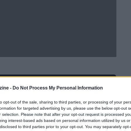
Ad
hub
Media
ine -
Do Not Process My Personal Information
POWERED BY
to opt-out of the sale, sharing to third parties, or processing of your per
formation for targeted advertising by us, please use the below opt-out s
r selection. Please note that after your opt-out request is processed y
eing interest-based ads based on personal information utilized by us or
disclosed to third parties prior to your opt-out. You may separately opt-