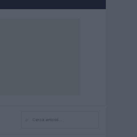
⌕
Cerca