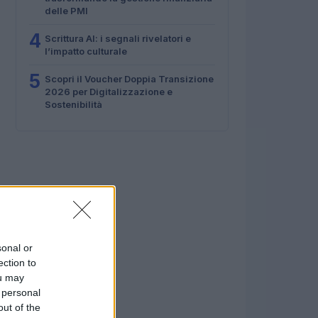
delle PMI
4
Scrittura AI: i segnali rivelatori e
l’impatto culturale
5
Scopri il Voucher Doppia Transizione
2026 per Digitalizzazione e
Sostenibilità
sonal or
ection to
ou may
 personal
out of the