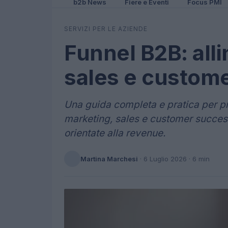
b2b News
Fiere e Eventi
Focus PMI
SERVIZI PER LE AZIENDE
Funnel B2B: all
sales e custom
Una guida completa e pratica per pr
marketing, sales e customer success
orientate alla revenue.
Martina Marchesi
·
6 Luglio 2026
· 6 min