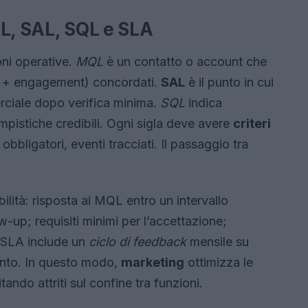
QL, SAL, SQL e SLA
oni operative.
MQL
è un contatto o account che
(fit + engagement) concordati.
SAL
è il punto in cui
rciale dopo verifica minima.
SQL
indica
mpistiche credibili. Ogni sigla deve avere
criteri
obbligatori, eventi tracciati. Il passaggio tra
lità: risposta ai MQL entro un intervallo
-up; requisiti minimi per l’accettazione;
on SLA include un
ciclo di feedback
mensile su
mento. In questo modo,
marketing
ottimizza le
tando attriti sul confine tra funzioni.