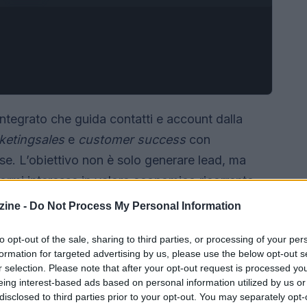
ntegrato che guida contatti e account dalla
keting
sales
e
customer success
con
ise. L’obiettivo non è solo generare lead, ma
ormi interesse in valore economico ricorrente.
olida, un linguaggio comune e responsabilità
ine -
Do Not Process My Personal Information
el cliente.
to opt-out of the sale, sharing to third parties, or processing of your per
formation for targeted advertising by us, please use the below opt-out s
r selection. Please note that after your opt-out request is processed y
eing interest-based ads based on personal information utilized by us or
disclosed to third parties prior to your opt-out. You may separately opt-