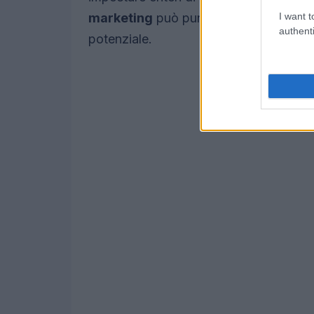
I want t
marketing
può puntare a fonti ad alt
authenti
potenziale.