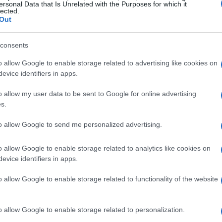
ersonal Data that Is Unrelated with the Purposes for which it
lected.
Out
consents
ustomer Profile (ICP)
la descrizione
o allow Google to enable storage related to advertising like cookies on
evice identifiers in apps.
à di successo. Un ICP efficace specifica
ecnologico, maturità del problema e trigger
o allow my user data to be sent to Google for online advertising
pa dei
buyer roles
sponsor economico, decisore
s.
inazione tra account e ruoli consente messaggi,
to allow Google to send me personalized advertising.
i a ogni fase, migliorando la qualità dei
lead
e
o allow Google to enable storage related to analytics like cookies on
evice identifiers in apps.
ere 3-5 attributi discriminanti dell’account; 2)
o allow Google to enable storage related to functionality of the website
vo; 3) elencare i 3 ruoli chiave con obiezioni
tenuti di prova (
case study
ROI, demo); 5)
o allow Google to enable storage related to personalization.
are lead poco in target. Con questi elementi,