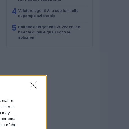
4
Valutare agenti AI e copiloti nella
superapp aziendale
5
Bollette energetiche 2026: chi ne
risente di più e quali sono le
soluzioni
sonal or
ection to
ou may
 personal
out of the