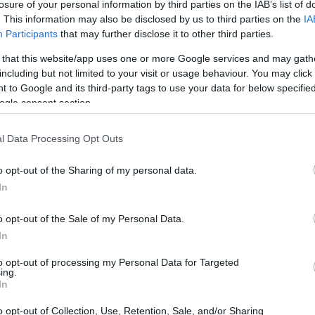
losure of your personal information by third parties on the IAB’s list of
. This information may also be disclosed by us to third parties on the
IA
Participants
that may further disclose it to other third parties.
 that this website/app uses one or more Google services and may gath
including but not limited to your visit or usage behaviour. You may click 
 to Google and its third-party tags to use your data for below specifi
ogle consent section.
l Data Processing Opt Outs
o opt-out of the Sharing of my personal data.
In
 di
allineamento
produce sprechi: MQL che non
o opt-out of the Sale of my Personal Data.
In
segne poco chiari, metriche scollegate dalla
vita questi attriti. Questo articolo presenta una
to opt-out of processing my Personal Data for Targeted
ing.
sori, definizioni condivise di
MQL/SQL
SLA
tra
In
ttribution
e set di metriche di revenue, con
o opt-out of Collection, Use, Retention, Sale, and/or Sharing