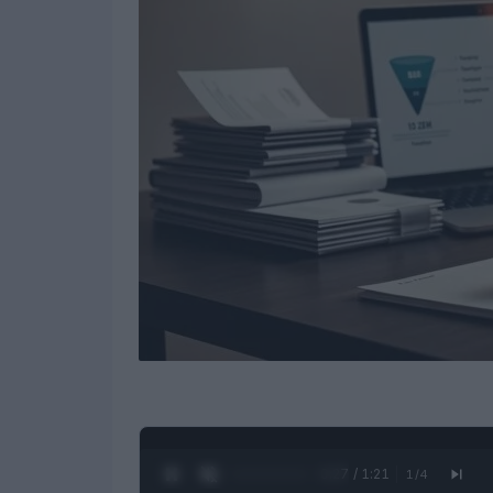
0:28 / 1:21
1
/
4