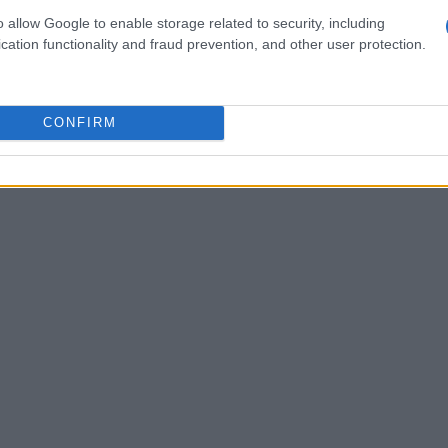
o allow Google to enable storage related to security, including
a aderenza e
sales
può qualificare rapidamente il
cation functionality and fraud prevention, and other user protection.
CONFIRM