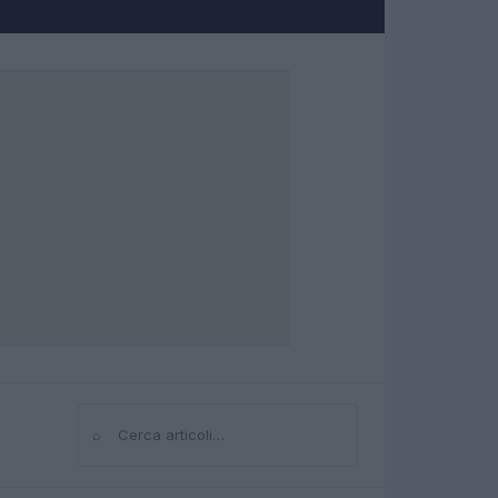
⌕
Cerca