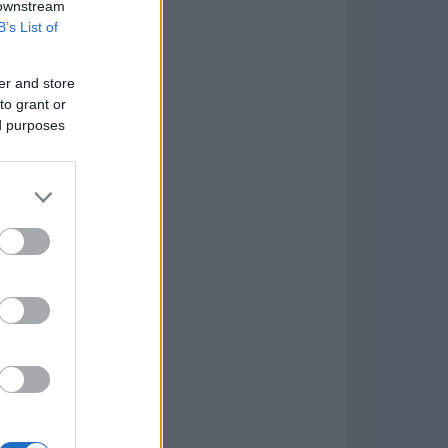
 downstream
B’s List of
er and store
to grant or
ed purposes