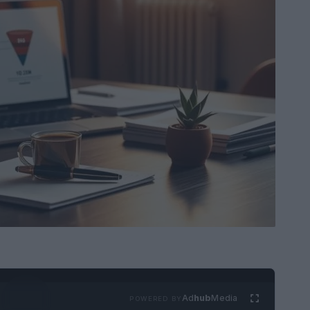
Ad
hub
Media
POWERED BY