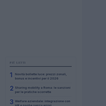
PIÙ LETTI
1
Novità bollette luce: prezzi zonali,
bonus e incentivi per il 2026
2
Sharing mobility a Roma: le sanzioni
per le pratiche scorrette
3
Welfare aziendale: integrazione con
HR e paghe senza errori