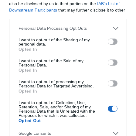
also be disclosed by us to third parties on the
IAB’s List of
Downstream Participants
that may further disclose it to other
third parties.
Please note that this website/app uses one or more Google
Personal Data Processing Opt Outs
services and may gather and store information including but
not limited to your visit or usage behaviour. You may click to
I want to opt-out of the Sharing of my
personal data.
grant or deny consent to Google and its third-party tags to
Continua a leggere
Opted In
use your data for below specified purposes in below Google
consent section.
I want to opt-out of the Sale of my
Personal Data.
FOCUS PMI
Opted In
I want to opt-out of processing my
Personal Data for Targeted Advertising.
Opted In
I want to opt-out of Collection, Use,
Retention, Sale, and/or Sharing of my
Personal Data that Is Unrelated with the
Purposes for which it was collected.
Opted Out
Google consents