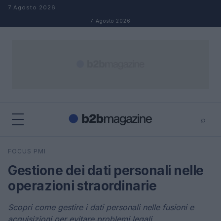
Salta al contenuto
7 Agosto 2026
7 Agosto 2026
⌕
×
⌕
FOCUS PMI
Cerca
Gestione dei dati personali nelle
operazioni straordinarie
Scopri come gestire i dati personali nelle fusioni e
acquisizioni per evitare problemi legali.