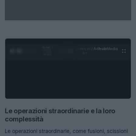
0:31 /
Ad
hub
Media
POWERED
1
/
4
1:21
BY
Le operazioni straordinarie e la loro
complessità
Le operazioni straordinarie, come fusioni, scissioni