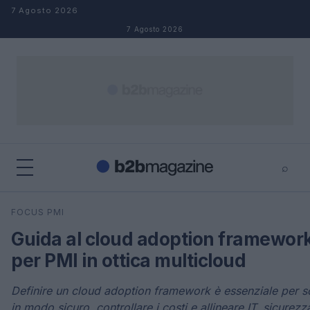
Salta al contenuto
7 Agosto 2026
7 Agosto 2026
⌕
×
⌕
FOCUS PMI
Cerca
Guida al cloud adoption framewor
per PMI in ottica multicloud
Definire un cloud adoption framework è essenziale per s
in modo sicuro, controllare i costi e allineare IT, sicurezz