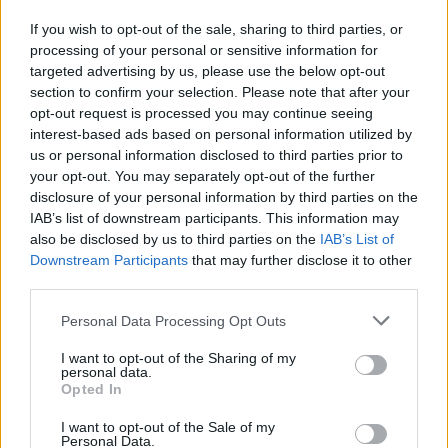
mantenendo controllo su costi, rischi e qualità del ser
If you wish to opt-out of the sale, sharing to third parties, or
processing of your personal or sensitive information for
targeted advertising by us, please use the below opt-out
section to confirm your selection. Please note that after your
AUTORE
opt-out request is processed you may continue seeing
Linda Pellegrini
interest-based ads based on personal information utilized by
us or personal information disclosed to third parties prior to
Linda Pellegrini ha raccontato da Genova il process
your opt-out. You may separately opt-out of the further
riconversione dell'ex area portuale entrando in Co
disclosure of your personal information by third parties on the
per un'intervista decisiva; è caporedattore con
IAB’s list of downstream participants. This information may
responsabilità sulle rubriche storiche e propone in
also be disclosed by us to third parties on the
IAB’s List of
redazione inchieste su memoria locale. Laureata
Downstream Participants
that may further disclose it to other
all'Università di Genova, conserva un archivio di
third parties.
fotografie d'epoca della città.
Please note that this website/app uses one or more Google
Personal Data Processing Opt Outs
services and may gather and store information including but
not limited to your visit or usage behaviour. You may click to
I want to opt-out of the Sharing of my
personal data.
grant or deny consent to Google and its third-party tags to
Opted In
use your data for below specified purposes in below Google
consent section.
I want to opt-out of the Sale of my
Personal Data.