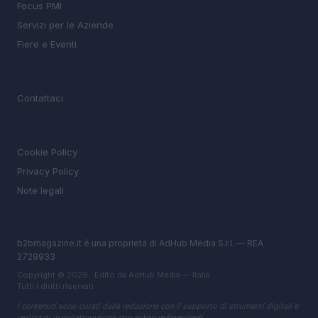
Focus PMI
Servizi per le Aziende
Fiere e Eventi
MAGAZINE
Contattaci
LEGALE
Cookie Policy
Privacy Policy
Note legali
b2bmagazine.it è una proprietà di AdHub Media S.r.l. — REA
2729933
Copyright © 2026 · Edito da AdHub Media — Italia
Tutti i diritti riservati
I contenuti sono curati dalla redazione con il supporto di strumenti digitali e
realizzati in collaborazione con autori indipendenti.