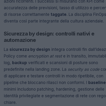
azioni ricorrenti. I successi si misurano con KPI come
accuratezza delle previsioni, tasso di utilizzo e perce
di risorse correttamente
taggate
. La disciplina FinOp
diventa così parte integrante della cultura aziendale.
Sicurezza by design: controlli nativi e
automazione
La
sicurezza by design
integra controlli fin dall’idea
Policy come
encryption at rest
e in transito, immutabil
log,
backup
verificati e scansioni di posture sono
predefinite nella landing zone. La
security as code
co
di applicare e testare controlli in modo ripetibile, con
pipeline che bloccano rilasci non conformi. I
baseline
minimi includono patching, hardening, gestione delle
identità privilegiate e segmentazione di rete con rego
chiare.