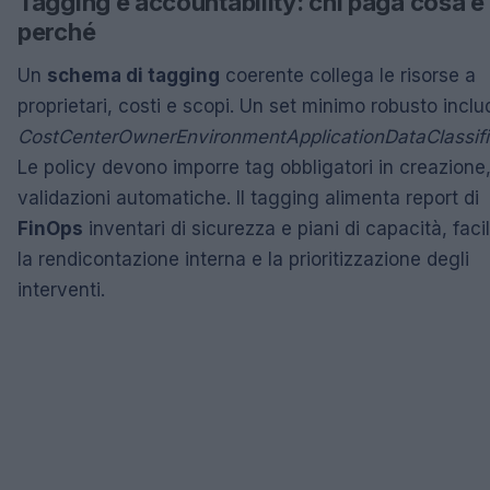
Tagging e accountability: chi paga cosa e
perché
Un
schema di tagging
coerente collega le risorse a
proprietari, costi e scopi. Un set minimo robusto inclu
CostCenter
Owner
Environment
Application
DataClassif
Le policy devono imporre tag obbligatori in creazione
validazioni automatiche. Il tagging alimenta report di
FinOps
inventari di sicurezza e piani di capacità, faci
la rendicontazione interna e la prioritizzazione degli
interventi.