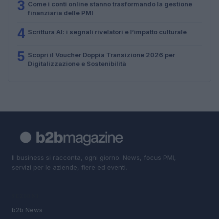
3
Come i conti online stanno trasformando la gestione
finanziaria delle PMI
4
Scrittura AI: i segnali rivelatori e l’impatto culturale
5
Scopri il Voucher Doppia Transizione 2026 per
Digitalizzazione e Sostenibilità
Il business si racconta, ogni giorno. News, focus PMI,
servizi per le aziende, fiere ed eventi.
SEZIONI
b2b News