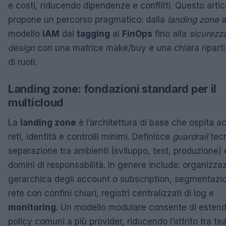
e costi, riducendo dipendenze e conflitti. Questo artic
propone un percorso pragmatico: dalla
landing zone
a
modello
IAM
dal
tagging
al
FinOps
fino alla
sicurezz
design
con una matrice make/buy e una chiara riparti
di ruoli.
Landing zone: fondazioni standard per il
multicloud
La
landing zone
è l’architettura di base che ospita a
reti, identità e controlli minimi. Definisce
guardrail
tecn
separazione tra ambienti (sviluppo, test, produzione) 
domini di responsabilità. In genere include: organizza
gerarchica degli account o subscription, segmentazio
rete con confini chiari, registri centralizzati di log e
monitoring
. Un modello modulare consente di esten
policy comuni a più provider, riducendo l’attrito tra te