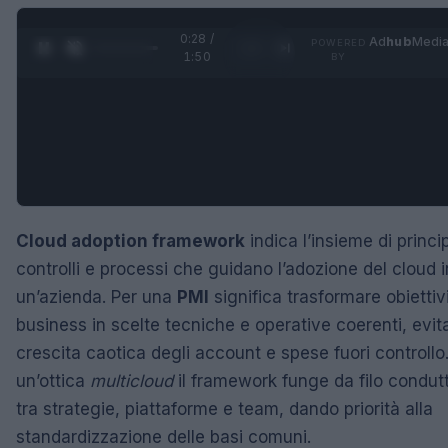
0:29 /
Ad
hub
Medi
POWERED
1
/
4
1:50
BY
Cloud adoption framework
indica l’insieme di princip
controlli e processi che guidano l’adozione del cloud i
un’azienda. Per una
PMI
significa trasformare obiettivi
business in scelte tecniche e operative coerenti, evi
crescita caotica degli account e spese fuori controllo.
un’ottica
multicloud
il framework funge da filo condut
tra strategie, piattaforme e team, dando priorità alla
standardizzazione delle basi comuni.