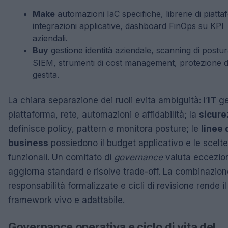
Make
automazioni IaC specifiche, librerie di piatta
integrazioni applicative, dashboard FinOps su KPI
aziendali.
Buy
gestione identità aziendale, scanning di postur
SIEM, strumenti di cost management, protezione d
gestita.
La chiara separazione dei ruoli evita ambiguità: l’
IT
ge
piattaforma, rete, automazioni e affidabilità; la
sicure
definisce policy, pattern e monitora posture; le
linee 
business
possiedono il budget applicativo e le scelte
funzionali. Un comitato di
governance
valuta eccezion
aggiorna standard e risolve trade-off. La combinazion
responsabilità formalizzate e cicli di revisione rende il
framework vivo e adattabile.
Governance operativa e ciclo di vita del