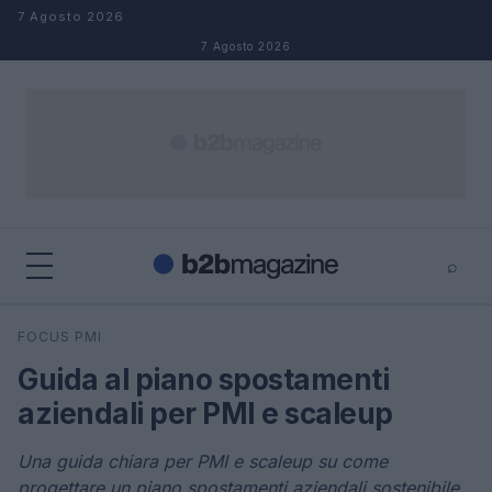
Salta al contenuto
7 Agosto 2026
7 Agosto 2026
⌕
×
⌕
FOCUS PMI
Cerca
Guida al piano spostamenti
aziendali per PMI e scaleup
Una guida chiara per PMI e scaleup su come
progettare un piano spostamenti aziendali sostenibile,