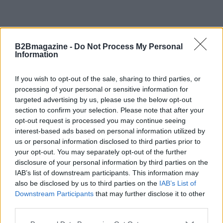
B2Bmagazine -
Do Not Process My Personal
Information
If you wish to opt-out of the sale, sharing to third parties, or
processing of your personal or sensitive information for
targeted advertising by us, please use the below opt-out
section to confirm your selection. Please note that after your
opt-out request is processed you may continue seeing
interest-based ads based on personal information utilized by
us or personal information disclosed to third parties prior to
your opt-out. You may separately opt-out of the further
disclosure of your personal information by third parties on the
IAB’s list of downstream participants. This information may
also be disclosed by us to third parties on the
IAB’s List of
Matrice ruoli e responsabilità tra funzioni.
Downstream Participants
that may further disclose it to other
Registro trattamenti dati per le informazioni di
third parties.
mobilità.
Audit periodici su spese, flotta, fornitori e
Please note that this website/app uses one or more Google