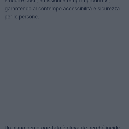
è ridurre costi, emissioni e tempi improduttivi,
garantendo al contempo accessibilità e sicurezza
per le persone.
Un piano ben progettato è rilevante perché incide