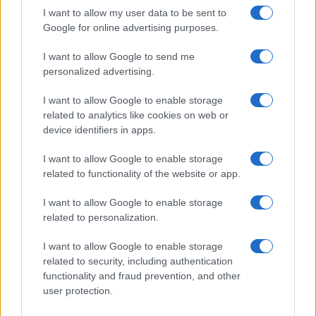
efficienza economica e riduzione degli impatti,
I want to allow my user data to be sent to
dimostrando che una governance snella, indicatori
Google for online advertising purposes.
solidi e incentivi ben disegnati possono cambiare
I want to allow Google to send me
davvero come l’azienda si muove.
personalized advertising.
I want to allow Google to enable storage
related to analytics like cookies on web or
AUTORE
device identifiers in apps.
Linda Pellegrini
Linda Pellegrini ha raccontato da Genova il
I want to allow Google to enable storage
processo di riconversione dell'ex area
related to functionality of the website or app.
portuale entrando in Comune per un'intervista
decisiva; è caporedattore con responsabilità
I want to allow Google to enable storage
sulle rubriche storiche e propone in
related to personalization.
redazione inchieste su memoria locale.
Laureata all'Università di Genova, conserva
I want to allow Google to enable storage
un archivio di fotografie d'epoca della città.
related to security, including authentication
functionality and fraud prevention, and other
user protection.