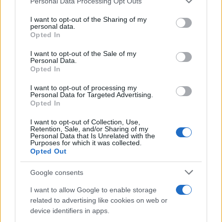
Personal Data Processing Opt Outs
services and may gather and store information including but
sicurezza.
not limited to your visit or usage behaviour. You may click to
I want to opt-out of the Sharing of my
personal data.
grant or deny consent to Google and its third-party tags to
Implementazione e miglioramento
Opted In
use your data for below specified purposes in below Google
continuo: dalla teoria ai risultati
consent section.
I want to opt-out of the Sale of my
Personal Data.
L’implementazione efficace procede per
piloti
Opted In
mirati e scalabili. Una sequenza tipica prevede: 1)
I want to opt-out of processing my
Personal Data for Targeted Advertising.
selezione di una sede o un team, 2) pacchetto di
Opted In
incentivi e servizi, 3) misurazione dei risultati su
I want to opt-out of Collection, Use,
adesione, tempi, costi ed emissioni, 4) estensione
Retention, Sale, and/or Sharing of my
Personal Data that Is Unrelated with the
graduale con adattamenti locali. Il
ciclo PDCA
Purposes for which it was collected.
Opted Out
guida gli aggiustamenti: rimuovere barriere,
semplificare processi e riallineare risorse. Una
Google consents
comunicazione semplice e dati trasparenti creano
I want to allow Google to enable storage
fiducia e partecipazione. Nel tempo, il piano
related to advertising like cookies on web or
diventa un abilitatore di attrazione talenti,
device identifiers in apps.