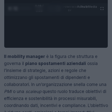
0:29 /
Ad
hub
Media
POWERED
1
/
4
1:23
BY
Il mobility manager
è la figura che struttura e
governa il
piano spostamenti aziendali
ossia
l’insieme di strategie, azioni e regole che
ottimizzano gli spostamenti di dipendenti e
collaboratori. In un’organizzazione snella come una
PMI
o una
scaleup
questo ruolo traduce obiettivi di
efficienza e sostenibilità in processi misurabili,
coordinando dati, incentivi e compliance. L’obiettivo