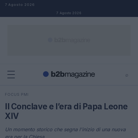
Salta al contenuto
7 Agosto 2026
7 Agosto 2026
⌕
×
⌕
FOCUS PMI
Cerca
Il Conclave e l’era di Papa Leone
XIV
Un momento storico che segna l'inizio di una nuova
era per la Chiesa.