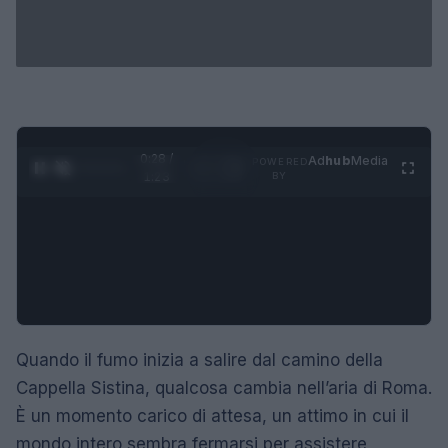
0:29 /
Ad
hub
Media
POWERED
1
/
4
1:23
BY
Quando il fumo inizia a salire dal camino della
Cappella Sistina, qualcosa cambia nell’aria di Roma.
È un momento carico di attesa, un attimo in cui il
mondo intero sembra fermarsi per assistere