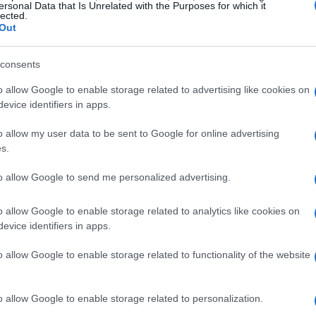
ersonal Data that Is Unrelated with the Purposes for which it
lected.
Out
consents
o allow Google to enable storage related to advertising like cookies on
evice identifiers in apps.
o allow my user data to be sent to Google for online advertising
s.
to allow Google to send me personalized advertising.
sottomarini
o allow Google to enable storage related to analytics like cookies on
evice identifiers in apps.
ottomarine è un tema di crescente
o allow Google to enable storage related to functionality of the website
ndiali, il controllo delle linee di
le nelle strategie militari. Oggi, con la
toraggio e la protezione dei cavi sottomarini
o allow Google to enable storage related to personalization.