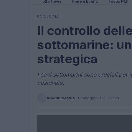
b2b News
Fiere e Eventi
Focus PMI
FOCUS PMI
Il controllo del
sottomarine: u
strategica
I cavi sottomarini sono cruciali per i
nazionale.
AiAdhubMedia
·
8 Maggio 2025
· 3 min