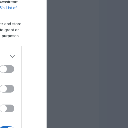
 downstream
B’s List of
er and store
to grant or
ed purposes