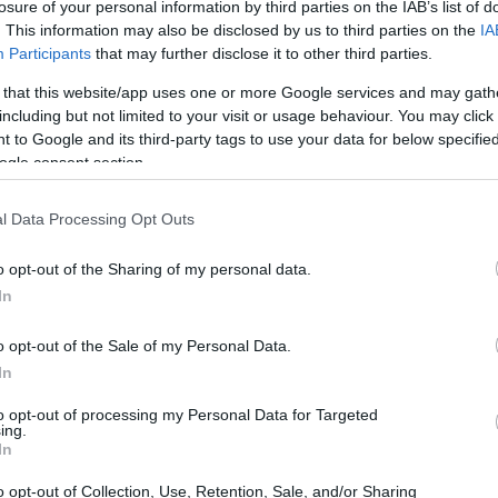
losure of your personal information by third parties on the IAB’s list of
. This information may also be disclosed by us to third parties on the
IA
Participants
that may further disclose it to other third parties.
rutture sottomarine
 that this website/app uses one or more Google services and may gath
including but not limited to your visit or usage behaviour. You may click 
ono fondamentali nel panorama tecnologico
 to Google and its third-party tags to use your data for below specifi
ogle consent section.
stendono per migliaia di chilometri sotto i mari,
ati mondiale, permettendo la trasmissione di
l Data Processing Opt Outs
a comunicazione e la sicurezza nazionale.
lo garantire una connessione internet stabile;
o opt-out of the Sharing of my personal data.
In
 strategica che, nelle mani sbagliate, potrebbe
i occidentali.
o opt-out of the Sale of my Personal Data.
In
to opt-out of processing my Personal Data for Targeted
ing.
In
o opt-out of Collection, Use, Retention, Sale, and/or Sharing