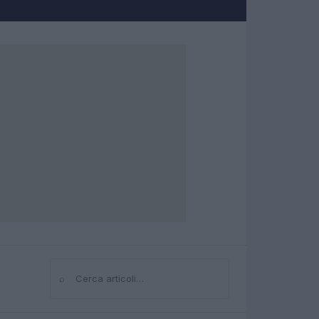
⌕
Cerca