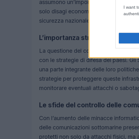
assumono un’importanza ancora maggio
I want t
solo disagi economici, ma anche interruz
authenti
sicurezza nazionale.
L’importanza strategica dei cav
La questione del controllo dei cavi non
con le strategie di difesa dei paesi. Gl
una parte integrante delle loro politic
strategie per proteggere queste infrast
monitorare eventuali attacchi o sabota
Le sfide del controllo delle com
Con l’aumento delle minacce informatiche
delle comunicazioni sottomarine present
protetti non solo da attacchi fisici, ma