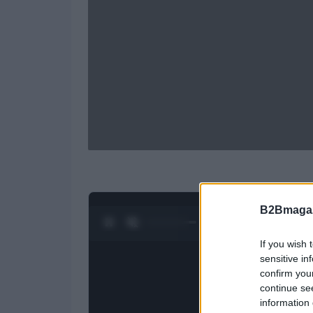
B2Bmagaz
0:25 / 1:20
1
/
4
If you wish 
sensitive in
confirm you
continue se
information 