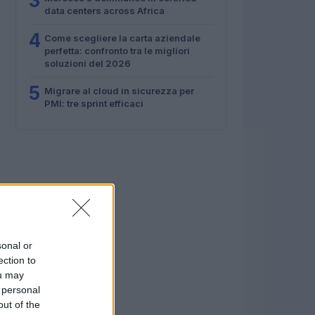
3
data centers across Africa
4
Come scegliere la carta aziendale
perfetta: confronto tra le migliori
soluzioni del 2026
5
Migrare al cloud in sicurezza per
PMI: tre sprint efficaci
sonal or
ection to
ou may
 personal
out of the