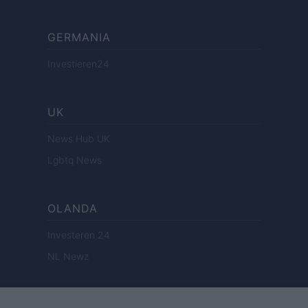
GERMANIA
Investieren24
UK
News Hub UK
Lgbtq News
OLANDA
Investeren 24
NL Newz