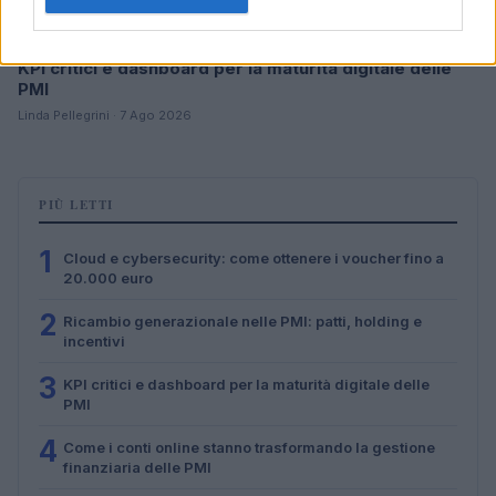
KPI critici e dashboard per la maturità digitale delle
PMI
Linda Pellegrini · 7 Ago 2026
PIÙ LETTI
1
Cloud e cybersecurity: come ottenere i voucher fino a
20.000 euro
2
Ricambio generazionale nelle PMI: patti, holding e
incentivi
3
KPI critici e dashboard per la maturità digitale delle
PMI
4
Come i conti online stanno trasformando la gestione
finanziaria delle PMI