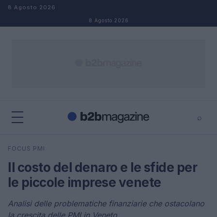
Salta al contenuto
8 Agosto 2026
8 Agosto 2026
⌕
×
⌕
FOCUS PMI
Cerca
Il costo del denaro e le sfide per
le piccole imprese venete
Analisi delle problematiche finanziarie che ostacolano
la crescita delle PMI in Veneto