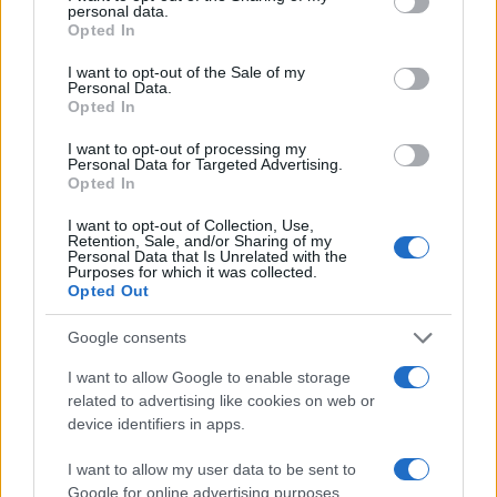
personal data.
grant or deny consent to Google and its third-party tags to
Opted In
use your data for below specified purposes in below Google
consent section.
I want to opt-out of the Sale of my
Personal Data.
Opted In
I want to opt-out of processing my
Personal Data for Targeted Advertising.
Opted In
I want to opt-out of Collection, Use,
Retention, Sale, and/or Sharing of my
Cloud e cybersecurity: come ottenere i voucher fino a
Personal Data that Is Unrelated with the
20.000 euro
Purposes for which it was collected.
Opted Out
Linda Pellegrini · 8 Ago 2026
Google consents
FOCUS PMI
I want to allow Google to enable storage
related to advertising like cookies on web or
device identifiers in apps.
I want to allow my user data to be sent to
Google for online advertising purposes.