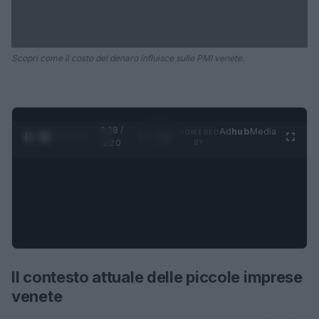
Scopri come il costo del denaro influisce sulle PMI venete.
0:28 /
Ad
hub
Media
POWERED
1
/
4
1:20
BY
Il contesto attuale delle piccole imprese
venete