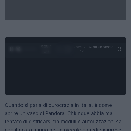
0:29 /
Ad
hub
Media
POWERED
1
/
4
1:23
BY
Quando si parla di burocrazia in Italia, è come
aprire un vaso di Pandora. Chiunque abbia mai
tentato di districarsi tra moduli e autorizzazioni sa
che il costo annuo per le piccole e medie imprese