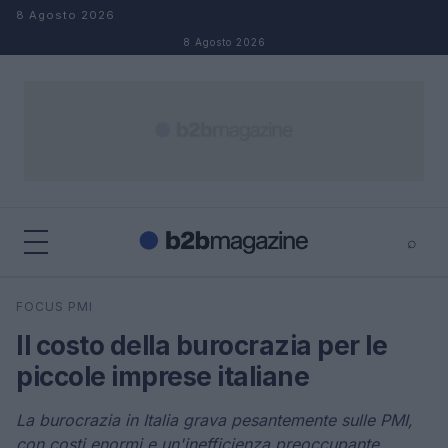
Salta al contenuto
8 Agosto 2026
8 Agosto 2026
⌕
×
⌕
FOCUS PMI
Cerca
Il costo della burocrazia per le
piccole imprese italiane
La burocrazia in Italia grava pesantemente sulle PMI,
con costi enormi e un'inefficienza preoccupante.