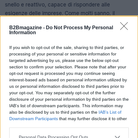
snello e reattivo, capace di rispondere alle
esigenze delle imprese. Come molti sanno, il
cambiamento non avviene dall’oggi al domani, ma
B2Bmagazine -
Do Not Process My Personal
ogni passo, per quanto piccolo, può rappresentare
Information
un progresso. Resta da vedere se la proposta di
legge sarà approvata in tempi ragionevoli e se
If you wish to opt-out of the sale, sharing to third parties, or
processing of your personal or sensitive information for
porterà i risultati sperati. La speranza è che un
targeted advertising by us, please use the below opt-out
giorno, le PMI italiane possano finalmente respirare
section to confirm your selection. Please note that after your
e concentrarsi su ciò che sanno fare meglio:
opt-out request is processed you may continue seeing
interest-based ads based on personal information utilized by
innovare e crescere.
us or personal information disclosed to third parties prior to
your opt-out. You may separately opt-out of the further
disclosure of your personal information by third parties on the
IAB’s list of downstream participants. This information may
AUTORE
also be disclosed by us to third parties on the
IAB’s List of
AiAdhubMedia
Downstream Participants
that may further disclose it to other
third parties.
Please note that this website/app uses one or more Google
Personal Data Processing Opt Outs