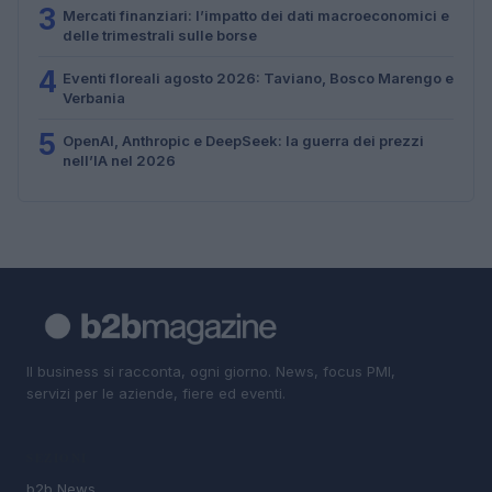
3
Mercati finanziari: l’impatto dei dati macroeconomici e
delle trimestrali sulle borse
4
Eventi floreali agosto 2026: Taviano, Bosco Marengo e
Verbania
5
OpenAI, Anthropic e DeepSeek: la guerra dei prezzi
nell’IA nel 2026
Il business si racconta, ogni giorno. News, focus PMI,
servizi per le aziende, fiere ed eventi.
SEZIONI
b2b News