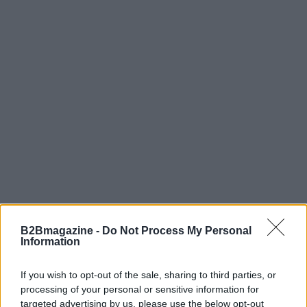
Inoltre, l’offerta comprende l’accesso libero a una
B2Bmagazine -
Do Not Process My Personal
Information
palestra attrezzata con orario esteso e la possibilità
di pianificare spostamenti rapidi grazie al servizio
If you wish to opt-out of the sale, sharing to third parties, or
navetta. Questi elementi completano l’esperienza di
processing of your personal or sensitive information for
chi partecipa a
iMEAT
, rendendo più semplice
targeted advertising by us, please use the below opt-out