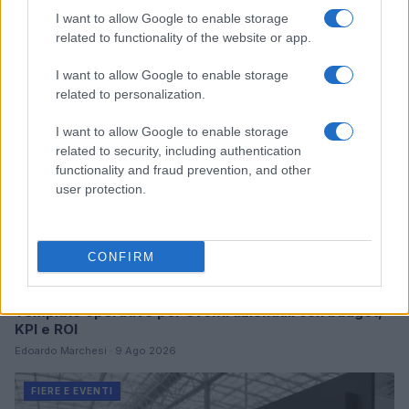
Continua a leggere
I want to allow Google to enable storage
related to functionality of the website or app.
FIERE E EVENTI
I want to allow Google to enable storage
related to personalization.
I want to allow Google to enable storage
related to security, including authentication
functionality and fraud prevention, and other
user protection.
CONFIRM
Template operativo per eventi aziendali con budget,
KPI e ROI
Edoardo Marchesi · 9 Ago 2026
FIERE E EVENTI