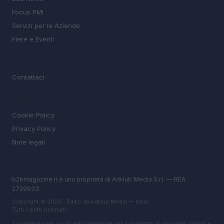
Focus PMI
Servizi per le Aziende
Fiere e Eventi
MAGAZINE
Contattaci
LEGALE
Cookie Policy
Privacy Policy
Note legali
b2bmagazine.it è una proprietà di AdHub Media S.r.l. — REA
2729933
Copyright © 2026 · Edito da AdHub Media — Italia
Tutti i diritti riservati
I contenuti sono curati dalla redazione con il supporto di strumenti digitali e