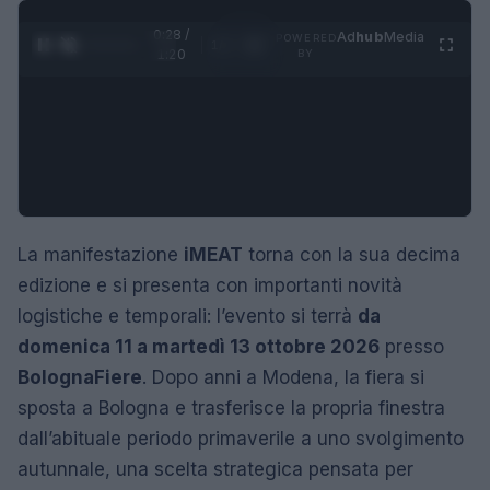
0:29 /
Ad
hub
Media
POWERED
1
/
4
1:20
BY
La manifestazione
iMEAT
torna con la sua decima
edizione e si presenta con importanti novità
logistiche e temporali: l’evento si terrà
da
domenica 11 a martedì 13 ottobre 2026
presso
BolognaFiere
. Dopo anni a Modena, la fiera si
sposta a Bologna e trasferisce la propria finestra
dall’abituale periodo primaverile a uno svolgimento
autunnale, una scelta strategica pensata per