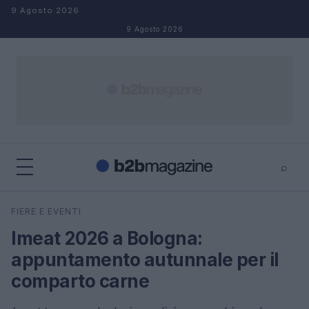
Salta al contenuto
9 Agosto 2026
9 Agosto 2026
⌕
×
⌕
FIERE E EVENTI
Cerca
Imeat 2026 a Bologna:
appuntamento autunnale per il
comparto carne