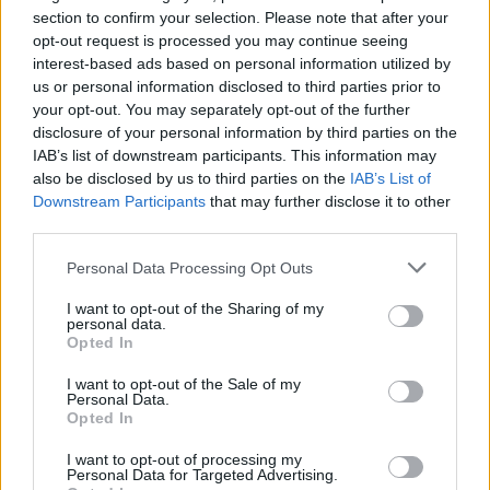
section to confirm your selection. Please note that after your
conciliare incontri di lavoro, visite agli stand e
opt-out request is processed you may continue seeing
momenti di relazione fuori fiera. *Le tariffe si
interest-based ads based on personal information utilized by
intendono a persona, al giorno (con almeno 2
us or personal information disclosed to third parties prior to
your opt-out. You may separately opt-out of the further
persone presenti in camera) e sono disponibili fino
disclosure of your personal information by third parties on the
ad esaurimento disponibilità.
IAB’s list of downstream participants. This information may
also be disclosed by us to third parties on the
IAB’s List of
Downstream Participants
that may further disclose it to other
third parties.
AUTORE
Edoardo Marchesi
Please note that this website/app uses one or more Google
Personal Data Processing Opt Outs
services and may gather and store information including but
Edoardo Marchesi, voce delle notizie di
not limited to your visit or usage behaviour. You may click to
I want to opt-out of the Sharing of my
Palermo, ricorda la notte in cui seguì il corteo
personal data.
grant or deny consent to Google and its third-party tags to
in via Maqueda e decise di chiedere carte e
Opted In
use your data for below specified purposes in below Google
nomi: da allora predilige verifiche sul campo.
consent section.
In redazione guida l’agenda delle emergenze
I want to opt-out of the Sale of my
Personal Data.
e custodisce una collezione di vecchie
Opted In
mappe della città.
I want to opt-out of processing my
Personal Data for Targeted Advertising.