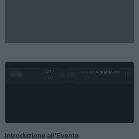
0:28 /
Ad
hub
Media
POWERED
1
/
4
1:50
BY
Introduzione all’Evento