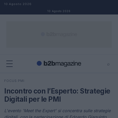
Salta al contenuto
10 Agosto 2026
10 Agosto 2026
⌕
×
⌕
FOCUS PMI
Cerca
Incontro con l’Esperto: Strategie
Digitali per le PMI
L'evento 'Meet the Expert' si concentra sulle strategie
digitali, con la partecipazione di Edoardo Giaquinto,