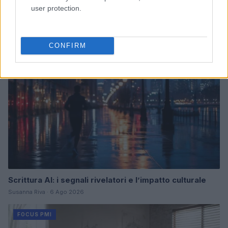
finanziaria delle PMI
user protection.
Edoardo Marchesi · 7 Ago 2026
FOCUS PMI
CONFIRM
Scrittura AI: i segnali rivelatori e l’impatto culturale
Susanna Riva · 6 Ago 2026
FOCUS PMI