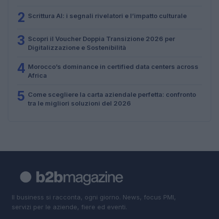
2
Scrittura AI: i segnali rivelatori e l’impatto culturale
3
Scopri il Voucher Doppia Transizione 2026 per
Digitalizzazione e Sostenibilità
4
Morocco’s dominance in certified data centers across
Africa
5
Come scegliere la carta aziendale perfetta: confronto
tra le migliori soluzioni del 2026
Il business si racconta, ogni giorno. News, focus PMI,
servizi per le aziende, fiere ed eventi.