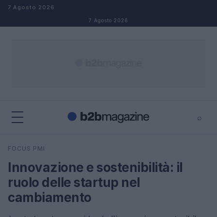
Salta al contenuto
7 Agosto 2026
7 Agosto 2026
⌕
×
⌕
FOCUS PMI
Cerca
Innovazione e sostenibilità: il
ruolo delle startup nel
cambiamento