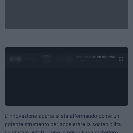
0:29 /
Ad
hub
Media
POWERED
1
/
4
1:21
BY
L’innovazione aperta si sta affermando come un
potente strumento per accelerare la sostenibilità.
Le startup, infatti, sono in prima linea nell’offrire