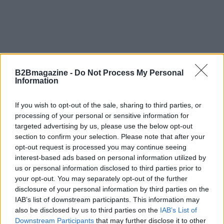
B2Bmagazine -
Do Not Process My Personal
In un contesto dove la sostenibilità è diventata una
Information
priorità imprescindibile, le startup giocano un ruolo
cruciale nel guidare il cambiamento. L’investimento
If you wish to opt-out of the sale, sharing to third parties, or
processing of your personal or sensitive information for
in tecnologie innovative è fondamentale per le
targeted advertising by us, please use the below opt-out
aziende che desiderano non solo conformarsi alle
section to confirm your selection. Please note that after your
normative, ma anche anticipare le sfide future. È un
opt-out request is processed you may continue seeing
interest-based ads based on personal information utilized by
momento decisivo per il settore, dove la sinergia
us or personal information disclosed to third parties prior to
tra innovazione e sostenibilità può davvero fare la
your opt-out. You may separately opt-out of the further
differenza.
disclosure of your personal information by third parties on the
IAB’s list of downstream participants. This information may
also be disclosed by us to third parties on the
IAB’s List of
Downstream Participants
that may further disclose it to other