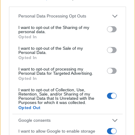
third parties.
AUTORE
AiAdhubMedia
Please note that this website/app uses one or more Google
Personal Data Processing Opt Outs
services and may gather and store information including but
not limited to your visit or usage behaviour. You may click to
I want to opt-out of the Sharing of my
personal data.
grant or deny consent to Google and its third-party tags to
Opted In
use your data for below specified purposes in below Google
consent section.
I want to opt-out of the Sale of my
Personal Data.
Opted In
I want to opt-out of processing my
Personal Data for Targeted Advertising.
Opted In
I want to opt-out of Collection, Use,
Retention, Sale, and/or Sharing of my
Personal Data that Is Unrelated with the
Purposes for which it was collected.
Opted Out
Google consents
I want to allow Google to enable storage