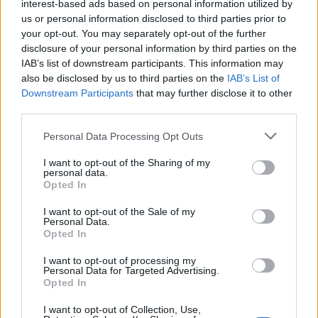
Un Futuro Sostenibile
interest-based ads based on personal information utilized by
us or personal information disclosed to third parties prior to
Gli sviluppi presentati al Bauma 2025 non solo
your opt-out. You may separately opt-out of the further
evidenziano le innovazioni tecnologiche nel
disclosure of your personal information by third parties on the
IAB’s list of downstream participants. This information may
settore, ma anche un impegno collettivo verso un
also be disclosed by us to third parties on the
IAB’s List of
futuro più sostenibile. Le aziende stanno
Downstream Participants
that may further disclose it to other
investendo in soluzioni che non solo migliorano
third parties.
l’efficienza, ma contribuiscono anche alla riduzione
Please note that this website/app uses one or more Google
Personal Data Processing Opt Outs
delle emissioni e alla salvaguardia dell’ambiente.
services and may gather and store information including but
not limited to your visit or usage behaviour. You may click to
I want to opt-out of the Sharing of my
personal data.
grant or deny consent to Google and its third-party tags to
Opted In
use your data for below specified purposes in below Google
consent section.
AUTORE
I want to opt-out of the Sale of my
AiAdhubMedia
Personal Data.
Opted In
I want to opt-out of processing my
Personal Data for Targeted Advertising.
Opted In
I want to opt-out of Collection, Use,