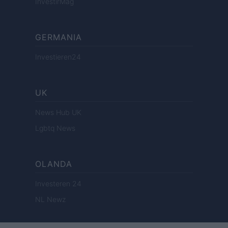
InvestirMag
GERMANIA
Investieren24
UK
News Hub UK
Lgbtq News
OLANDA
Investeren 24
NL Newz