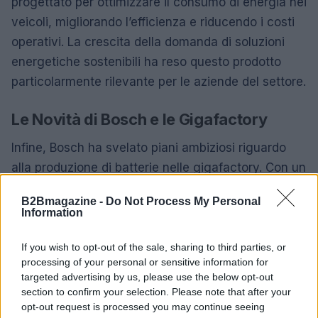
progettato per ottimizzare il consumo di energia nei
veicoli, migliorando l’efficienza e riducendo i costi
operativi. La crescita della domanda di soluzioni
energetiche sostenibili ha reso questo prodotto
particolarmente rilevante per le aziende del settore.
Le Novità di Bosch e le Gigafactory
Infine, Bosch ha svelato piani ambiziosi riguardo
alla produzione di batterie nelle gigafactory. Con un
approccio innovativo che combina soluzioni
B2Bmagazine -
Do Not Process My Personal
concrete e virtuali, Bosch intende rendere la
Information
produzione di batterie più veloce ed economica.
Questa evoluzione è cruciale per soddisfare la
If you wish to opt-out of the sale, sharing to third parties, or
processing of your personal or sensitive information for
crescente domanda di veicoli elettrici e per
targeted advertising by us, please use the below opt-out
promuovere una transizione energetica efficace.
section to confirm your selection. Please note that after your
opt-out request is processed you may continue seeing