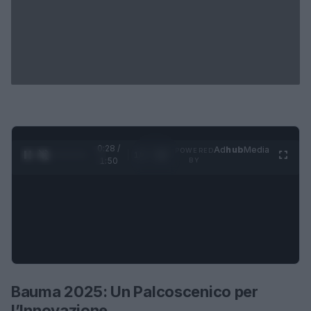
0:29 /
Ad
hub
Media
POWERED
1
/
4
1:50
BY
Bauma 2025: Un Palcoscenico per
l’Innovazione