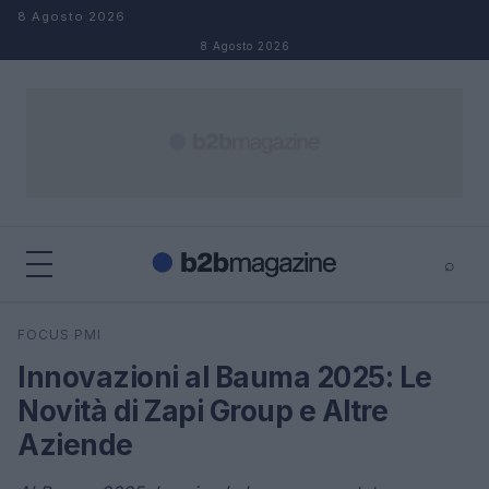
Salta al contenuto
8 Agosto 2026
8 Agosto 2026
⌕
×
⌕
FOCUS PMI
Cerca
Innovazioni al Bauma 2025: Le
Novità di Zapi Group e Altre
Aziende