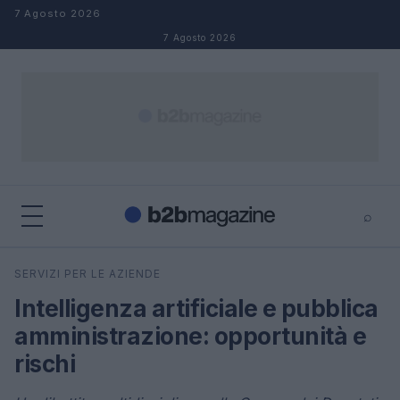
Salta al contenuto
7 Agosto 2026
7 Agosto 2026
⌕
×
⌕
SERVIZI PER LE AZIENDE
Cerca
Intelligenza artificiale e pubblica
amministrazione: opportunità e
rischi