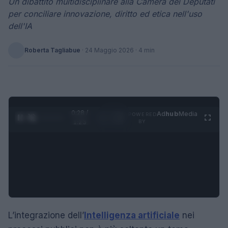
Un dibattito multidisciplinare alla Camera dei Deputati
per conciliare innovazione, diritto ed etica nell'uso
dell'IA
Roberta Tagliabue
·
24 Maggio 2026
· 4 min
0:29 /
Ad
hub
Media
POWERED
1
/
4
1:23
BY
L’integrazione dell’
Intelligenza artificiale
nei