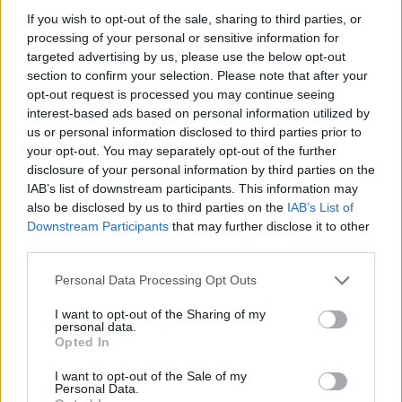
If you wish to opt-out of the sale, sharing to third parties, or
altre amministrazioni:
framework
di valutazione del
processing of your personal or sensitive information for
rischio, standard di trasparenza e protocolli per
targeted advertising by us, please use the below opt-out
l’audit degli algoritmi. La sfida non è tecnologica
section to confirm your selection. Please note that after your
opt-out request is processed you may continue seeing
soltanto, ma organizzativa: richiede investimenti in
interest-based ads based on personal information utilized by
competenze, processi di cambiamento e una
us or personal information disclosed to third parties prior to
costante interlocuzione tra istituzioni e società
your opt-out. You may separately opt-out of the further
disclosure of your personal information by third parties on the
civile. Solo così l’
IA
potrà diventare uno strumento
IAB’s list of downstream participants. This information may
al servizio del bene comune, rispettando le regole
also be disclosed by us to third parties on the
IAB’s List of
del diritto e i vincoli etici.
Downstream Participants
that may further disclose it to other
third parties.
Please note that this website/app uses one or more Google
Personal Data Processing Opt Outs
services and may gather and store information including but
AUTORE
Roberta Tagliabue
not limited to your visit or usage behaviour. You may click to
I want to opt-out of the Sharing of my
personal data.
grant or deny consent to Google and its third-party tags to
Roberta Tagliabue ha dormito nella sala
Opted In
use your data for below specified purposes in below Google
d'attesa dell'ospedale San Martino per
consent section.
I want to opt-out of the Sale of my
seguire una vicenda sanitaria emergente;
Personal Data.
firma reportage e coordina dossier di verifica