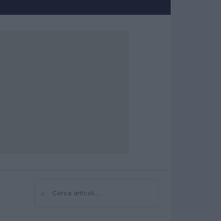
⌕
Cerca