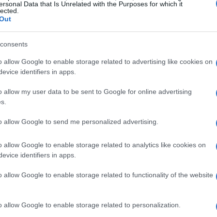
ersonal Data that Is Unrelated with the Purposes for which it
lected.
Out
la rotonda
consents
rare temi complessi con un approccio pratico e
bio tra stakeholder diversi. A differenza di
o allow Google to enable storage related to advertising like cookies on
evice identifiers in apps.
legia il dialogo e la co-produzione di soluzioni,
ipiche dell’
ICT4D
come scalabilità, sostenibilità
o allow my user data to be sent to Google for online advertising
s.
la rotonda significa anche contribuire a
 dare visibilità a esperienze locali e casi di
to allow Google to send me personalized advertising.
o allow Google to enable storage related to analytics like cookies on
evice identifiers in apps.
o allow Google to enable storage related to functionality of the website
aramente gli obiettivi, i risultati attesi e il
nti. Il comitato apprezza la chiarezza su chi
o allow Google to enable storage related to personalization.
tcome pratico
si intende ottenere—ad esempio