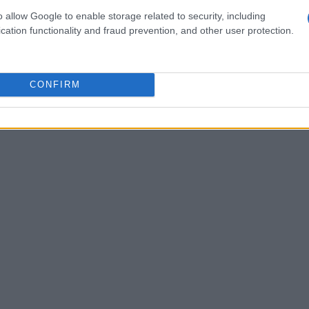
ipo concettuale o un manifesto collaborativo. È
o allow Google to enable storage related to security, including
cation functionality and fraud prevention, and other user protection.
acilitata la conversazione e quali strumenti
imizzare la partecipazione.
CONFIRM