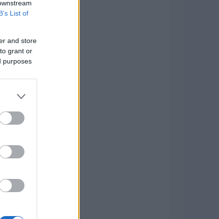
 downstream
B’s List of
er and store
to grant or
ed purposes