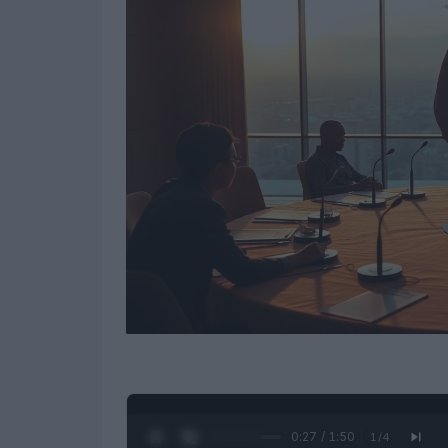
0:28 / 1:50
1
/
4