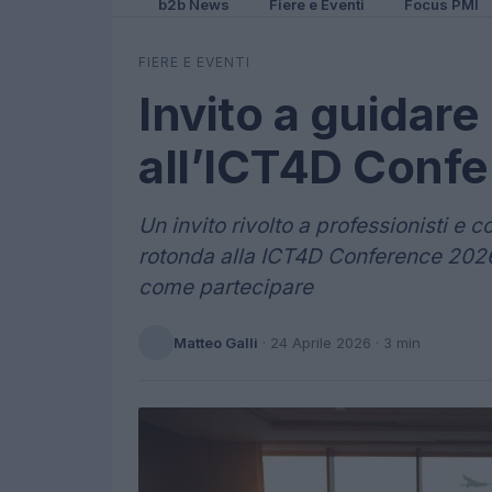
b2b News
Fiere e Eventi
Focus PMI
FIERE E EVENTI
Invito a guidare
all’ICT4D Conf
Un invito rivolto a professionisti e
rotonda alla ICT4D Conference 2026 
come partecipare
Matteo Galli
·
24 Aprile 2026
· 3 min