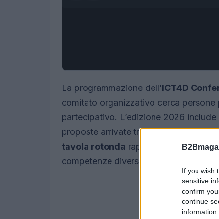
La programmazione dell’
ICT4D Confe
comitato organizzativo cerca persone 
partecipativo. L’edizione 2026 include 
proposte arrivate tramite il processo di
tavola rotonda
rappresenta un format
B2Bmagaz
competenze diverse, stimolare il dialog
If you wish 
sensitive in
confirm you
continue se
information 