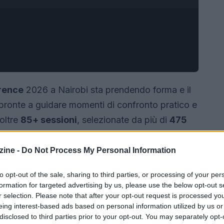
rence
2026 a Nairobi sta prendendo forma e il
pronte a guidare momenti di confronto pratico e
oltre
85+ sessioni
, selezionate da più di
475
 revisione degli abstract. In questo contesto, la
o prezioso per mettere in connessione
ine -
Do Not Process My Personal Information
o e produrre idee concrete per il settore.
to opt-out of the sale, sharing to third parties, or processing of your per
formation for targeted advertising by us, please use the below opt-out s
r selection. Please note that after your opt-out request is processed y
eing interest-based ads based on personal information utilized by us or
disclosed to third parties prior to your opt-out. You may separately opt-