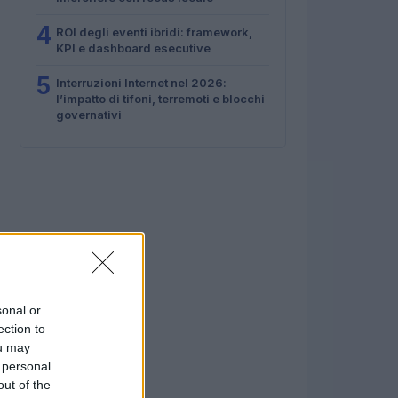
4
ROI degli eventi ibridi: framework,
KPI e dashboard esecutive
5
Interruzioni Internet nel 2026:
l’impatto di tifoni, terremoti e blocchi
governativi
sonal or
ection to
ou may
 personal
out of the