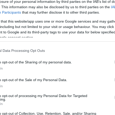
losure of your personal information by third parties on the IAB’s list of
. This information may also be disclosed by us to third parties on the
IA
Participants
that may further disclose it to other third parties.
 that this website/app uses one or more Google services and may gath
including but not limited to your visit or usage behaviour. You may click 
 to Google and its third-party tags to use your data for below specifi
ogle consent section.
l Data Processing Opt Outs
o opt-out of the Sharing of my personal data.
In
o opt-out of the Sale of my Personal Data.
nza nel campo o a chi desidera facilitare
In
ndivisi: policy maker, operatori di sviluppo,
to opt-out of processing my Personal Data for Targeted
tavola rotonda
efficace combina una proposta
ing.
coinvolgere i partecipanti; il nostro team è pronto
In
rante la costruzione dell’agenda finale.
o opt-out of Collection, Use, Retention, Sale, and/or Sharing