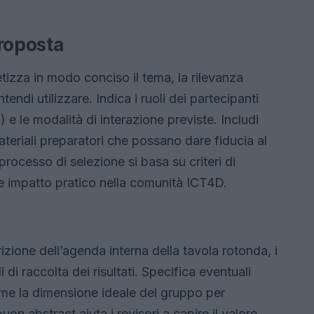
proposta
tizza in modo conciso il tema, la rilevanza
tendi utilizzare. Indica i ruoli dei partecipanti
i) e le modalità di interazione previste. Includi
ateriali preparatori che possano dare fiducia al
rocesso di selezione si basa su criteri di
re impatto pratico nella comunità ICT4D.
izione dell’agenda interna della tavola rotonda, i
 di raccolta dei risultati. Specifica eventuali
ome la dimensione ideale del gruppo per
on abstract aiuta i revisori a capire il valore