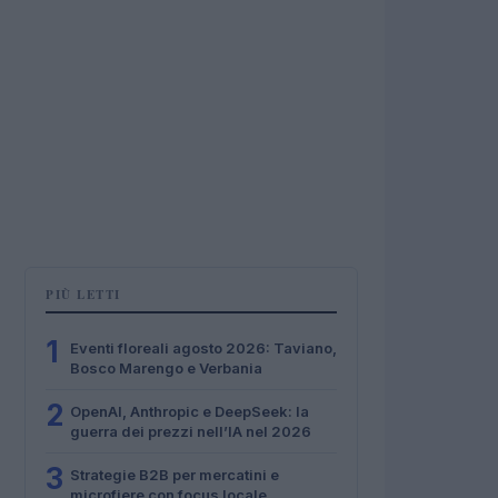
PIÙ LETTI
1
Eventi floreali agosto 2026: Taviano,
Bosco Marengo e Verbania
2
OpenAI, Anthropic e DeepSeek: la
guerra dei prezzi nell’IA nel 2026
3
Strategie B2B per mercatini e
microfiere con focus locale