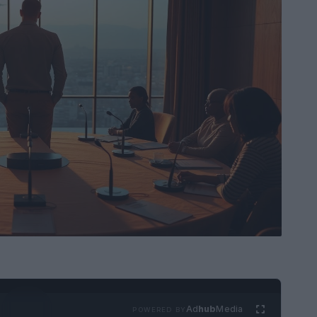
Ad
hub
Media
POWERED BY