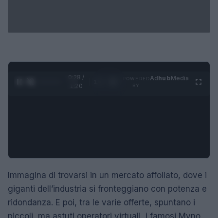
0:28 /
Ad
hub
Media
POWERED
1
/
4
1:20
BY
Immagina di trovarsi in un mercato affollato, dove i
giganti dell’industria si fronteggiano con potenza e
ridondanza. E poi, tra le varie offerte, spuntano i
piccoli, ma astuti operatori virtuali, i famosi Mvno,