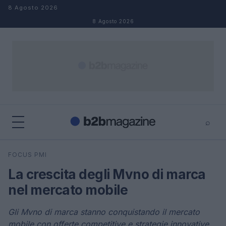
Salta al contenuto
8 Agosto 2026
8 Agosto 2026
⌕
×
⌕
FOCUS PMI
Cerca
La crescita degli Mvno di marca
nel mercato mobile
Gli Mvno di marca stanno conquistando il mercato
mobile con offerte competitive e strategie innovative.