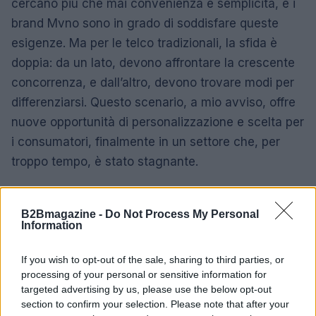
cercano più che mai convenienza e semplicità, e i
brand Mvno sono in grado di soddisfare queste
esigenze. Ma per le telco tradizionali, la sfida è
doppia: da un lato, devono affrontare la crescente
concorrenza, e dall’altro, devono trovare modi per
differenziarsi. Questo scenario, a mio avviso, offre
nuove opportunità di personalizzazione e scelta per
i consumatori, finalmente in un settore che, per
troppo tempo, è stato stagnante.
B2Bmagazine -
Do Not Process My Personal
AUTORE
Information
AiAdhubMedia
If you wish to opt-out of the sale, sharing to third parties, or
processing of your personal or sensitive information for
targeted advertising by us, please use the below opt-out
section to confirm your selection. Please note that after your