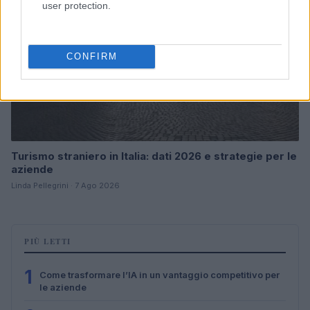
user protection.
CONFIRM
Turismo straniero in Italia: dati 2026 e strategie per le
aziende
Linda Pellegrini · 7 Ago 2026
PIÙ LETTI
1
Come trasformare l’IA in un vantaggio competitivo per
le aziende