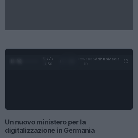
0:28 /
Ad
hub
Media
POWERED
1
/
4
1:50
BY
Un nuovo ministero per la
digitalizzazione in Germania