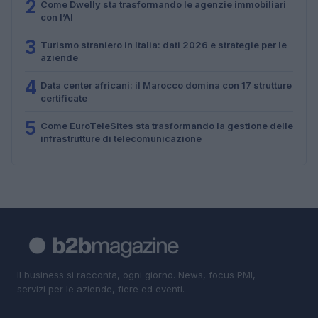
2
Come Dwelly sta trasformando le agenzie immobiliari
con l’AI
3
Turismo straniero in Italia: dati 2026 e strategie per le
aziende
4
Data center africani: il Marocco domina con 17 strutture
certificate
5
Come EuroTeleSites sta trasformando la gestione delle
infrastrutture di telecomunicazione
Il business si racconta, ogni giorno. News, focus PMI,
servizi per le aziende, fiere ed eventi.