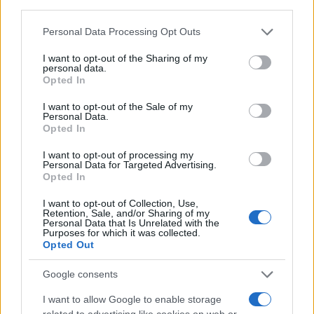
third parties.
Please note that this website/app uses one or more Google
Personal Data Processing Opt Outs
Continua a leggere
services and may gather and store information including but
not limited to your visit or usage behaviour. You may click to
I want to opt-out of the Sharing of my
personal data.
grant or deny consent to Google and its third-party tags to
Opted In
SERVIZI PER LE AZIENDE
use your data for below specified purposes in below Google
consent section.
I want to opt-out of the Sale of my
Personal Data.
Opted In
I want to opt-out of processing my
Personal Data for Targeted Advertising.
Opted In
I want to opt-out of Collection, Use,
Retention, Sale, and/or Sharing of my
Personal Data that Is Unrelated with the
Purposes for which it was collected.
Opted Out
Come trasformare l’IA in un vantaggio competitivo
Google consents
per le aziende
I want to allow Google to enable storage
Edoardo Marchesi · 7 Ago 2026
related to advertising like cookies on web or