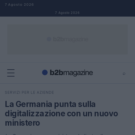
Salta al contenuto
7 Agosto 2026
7 Agosto 2026
⌕
×
⌕
SERVIZI PER LE AZIENDE
Cerca
La Germania punta sulla
digitalizzazione con un nuovo
ministero