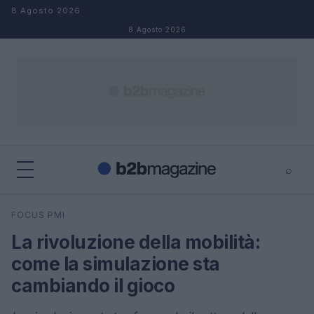
Salta al contenuto
8 Agosto 2026
8 Agosto 2026
⌕
×
⌕
FOCUS PMI
Cerca
La rivoluzione della mobilità:
come la simulazione sta
cambiando il gioco