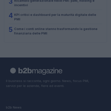
3
Ricambio generazionale nelle PMI: patti, holding e
incentivi
4
KPI critici e dashboard per la maturità digitale delle
PMI
5
Come i conti online stanno trasformando la gestione
finanziaria delle PMI
Il business si racconta, ogni giorno. News, focus PMI,
servizi per le aziende, fiere ed eventi.
SEZIONI
b2b News