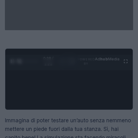
0:29 /
Ad
hub
Media
POWERED
1
/
4
1:23
BY
Immagina di poter testare un’auto senza nemmeno
mettere un piede fuori dalla tua stanza. Sì, hai
capito bene! La simulazione sta facendo miracoli