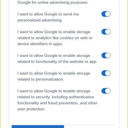
Google for online advertising purposes.
I want to allow Google to send me
personalized advertising.
I want to allow Google to enable storage
related to analytics like cookies on web or
device identifiers in apps.
I want to allow Google to enable storage
related to functionality of the website or app.
I want to allow Google to enable storage
Scopri i bandi regionali e nazionali per l’efficienza
related to personalization.
energetica nel 2026
Linda Pellegrini · 8 Ago 2026
I want to allow Google to enable storage
related to security, including authentication
FOCUS PMI
functionality and fraud prevention, and other
user protection.