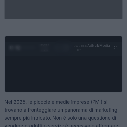
0:29 /
Ad
hub
Media
POWERED
1
/
4
1:23
BY
Nel 2025, le piccole e medie imprese (PMI) si
trovano a fronteggiare un panorama di marketing
sempre più intricato. Non è solo una questione di
vendere prodotti o servizi: è necessario affrontare