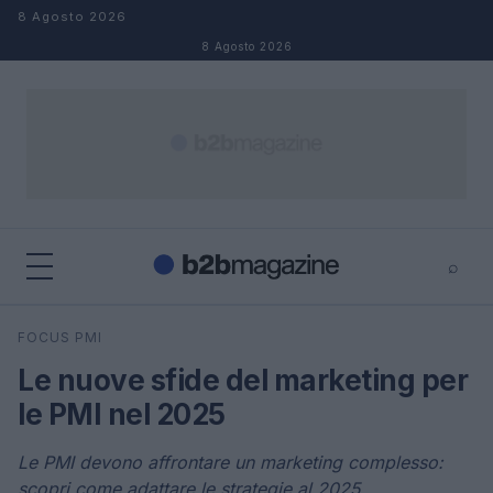
Salta al contenuto
8 Agosto 2026
8 Agosto 2026
⌕
×
⌕
FOCUS PMI
Cerca
Le nuove sfide del marketing per
le PMI nel 2025
Le PMI devono affrontare un marketing complesso:
scopri come adattare le strategie al 2025.