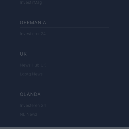
InvestirMag
GERMANIA
Investieren24
UK
News Hub UK
Lgbtq News
OLANDA
Investeren 24
NL Newz