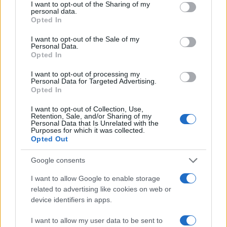
not limited to your visit or usage behaviour. You may click to
I want to opt-out of the Sharing of my
personal data.
grant or deny consent to Google and its third-party tags to
Opted In
use your data for below specified purposes in below Google
consent section.
I want to opt-out of the Sale of my
Personal Data.
Opted In
I want to opt-out of processing my
Personal Data for Targeted Advertising.
Opted In
I want to opt-out of Collection, Use,
Retention, Sale, and/or Sharing of my
Personal Data that Is Unrelated with the
Purposes for which it was collected.
Opted Out
Google consents
I want to allow Google to enable storage
related to advertising like cookies on web or
Continua a leggere
device identifiers in apps.
I want to allow my user data to be sent to
FOCUS PMI