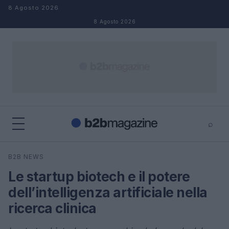
Salta al contenuto
8 Agosto 2026
8 Agosto 2026
⌕
×
⌕
B2B NEWS
Cerca
Le startup biotech e il potere
dell’intelligenza artificiale nella
ricerca clinica