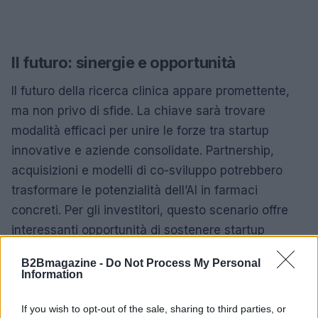
Il futuro: sinergie e opportunità
Il futuro della ricerca clinica appare promettente,
ma non privo di sfide. La chiave sarà trovare
modalità efficaci per unire le forze tra startup
innovative e aziende consolidate. Partnership,
acquisizioni e modelli di co-sviluppo potrebbero
trasformare le potenzialità dell’AI in farmaci
concreti. Per gli investitori, questo scenario offre
interessanti opportunità di sostenere startup
promettenti e di creare sinergie con le big pharma.
B2Bmagazine -
Do Not Process My Personal
Information
If you wish to opt-out of the sale, sharing to third parties, or
AUTORE