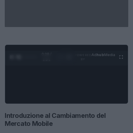
0:29 /
Ad
hub
Media
POWERED
1
/
4
1:21
BY
Introduzione al Cambiamento del
Mercato Mobile