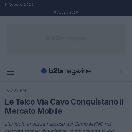
Salta al contenuto
8 Agosto 2026
8 Agosto 2026
⌕
×
⌕
FOCUS PMI
Cerca
Le Telco Via Cavo Conquistano il
Mercato Mobile
L'articolo analizza l'ascesa dei Cable MVNO nel
mercato mobile statunitense, evidenziando le loro