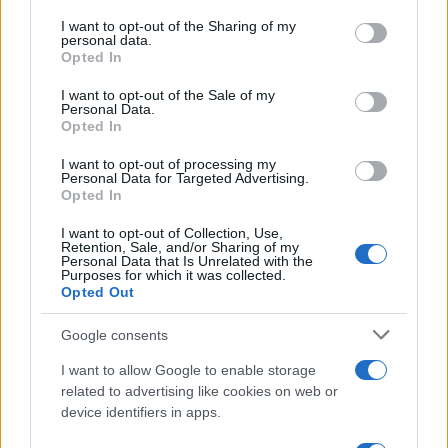
services and may gather and store information including but
not limited to your visit or usage behaviour. You may click to
I want to opt-out of the Sharing of my
personal data.
grant or deny consent to Google and its third-party tags to
Opted In
use your data for below specified purposes in below Google
consent section.
I want to opt-out of the Sale of my
Personal Data.
Opted In
I want to opt-out of processing my
Personal Data for Targeted Advertising.
Opted In
I want to opt-out of Collection, Use,
Retention, Sale, and/or Sharing of my
Personal Data that Is Unrelated with the
Purposes for which it was collected.
Strumenti di crescita per PMI: equity, debito e mix
Opted Out
blended
Linda Pellegrini · 8 Ago 2026
Google consents
FOCUS PMI
I want to allow Google to enable storage
related to advertising like cookies on web or
device identifiers in apps.