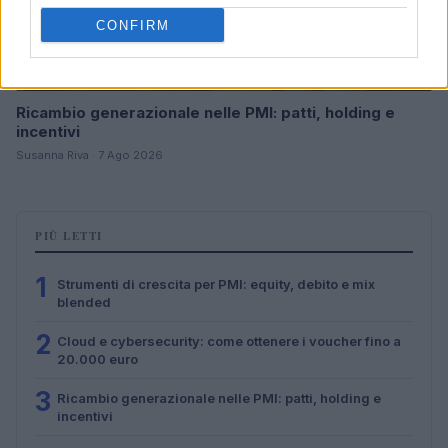
CONFIRM
Ricambio generazionale nelle PMI: patti, holding e
incentivi
Susanna Riva · 7 Ago 2026
PIÙ LETTI
1
Strumenti di crescita per PMI: equity, debito e mix
blended
2
Cloud e cybersecurity: come ottenere i voucher fino a
20.000 euro
3
Ricambio generazionale nelle PMI: patti, holding e
incentivi