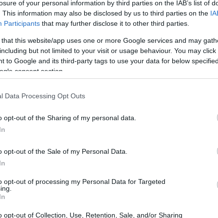
losure of your personal information by third parties on the IAB’s list of
. This information may also be disclosed by us to third parties on the
IA
Participants
that may further disclose it to other third parties.
 that this website/app uses one or more Google services and may gath
including but not limited to your visit or usage behaviour. You may click 
 to Google and its third-party tags to use your data for below specifi
ogle consent section.
l Data Processing Opt Outs
o opt-out of the Sharing of my personal data.
ione concreta di
QR code
e app per la raccolta,
In
 definizione di
lead scoring
e consenso, fino
t
per massimizzare le conversioni post-evento.
o opt-out of the Sale of my Personal Data.
In
uisizione nello stand
to opt-out of processing my Personal Data for Targeted
ing.
In
ssenziale: un
form mobile-first
ospitato su
o opt-out of Collection, Use, Retention, Sale, and/or Sharing