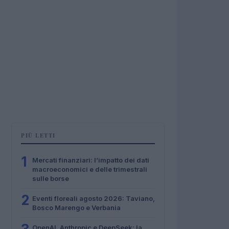
PIÙ LETTI
1
Mercati finanziari: l’impatto dei dati
macroeconomici e delle trimestrali
sulle borse
2
Eventi floreali agosto 2026: Taviano,
Bosco Marengo e Verbania
OpenAI, Anthropic e DeepSeek: la