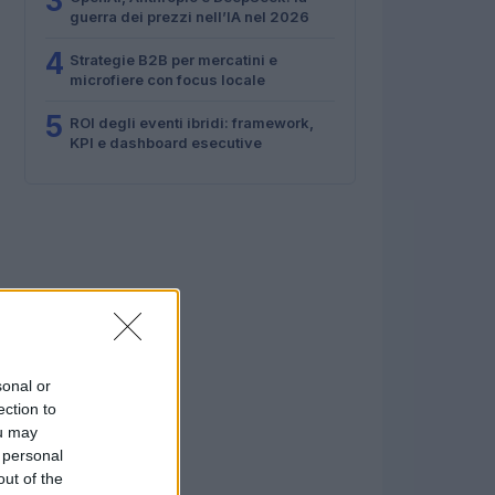
3
guerra dei prezzi nell’IA nel 2026
4
Strategie B2B per mercatini e
microfiere con focus locale
5
ROI degli eventi ibridi: framework,
KPI e dashboard esecutive
sonal or
ection to
ou may
 personal
out of the