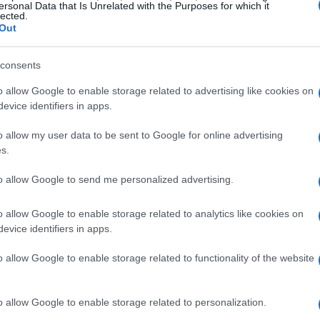
offline-capable per il personale,
QR code
ersonal Data that Is Unrelated with the Purposes for which it
lected.
se disponibile, lettura badge dell’ente fiera. Ogni
Out
vere un QR diverso per attribuire la
source
.
ienda e
consents
consenso marketing
. Il resto si ottiene
un
webhook
o
API
dall’app/pagina al CRM, con
o allow Google to enable storage related to advertising like cookies on
evice identifiers in apps.
o allow my user data to be sent to Google for online advertising
zione operativa
s.
to allow Google to send me personalized advertising.
snella con headline, valore e form a 3-5 campi;
ne con
UTM campaign
= nome fiera,
UTM
o allow Google to enable storage related to analytics like cookies on
evice identifiers in apps.
lead capture
con moduli identici alla landing,
are
convalida email
in tempo reale e
o allow Google to enable storage related to functionality of the website
e e sincronizzare appena disponibile la rete; 6)
 prodotto A/B, richiesta demo, tempi). Testare
o allow Google to enable storage related to personalization.
care il passaggio dati fino al
CRM
.