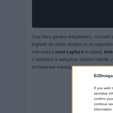
Una fiera genera entusiasmo, contatti 
biglietti da visita restano in un casse
che unisca
lead capture
in stand,
int
L’obiettivo è semplice: ridurre l’attrito, 
orchestrare messaggi che portano alla r
B2Bmagaz
If you wish 
sensitive in
confirm you
continue se
information 