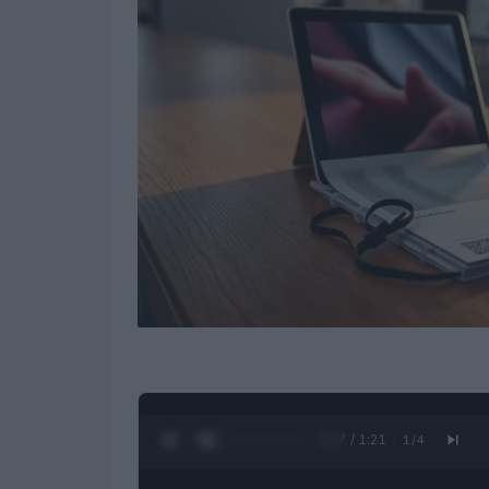
0:28 / 1:21
1
/
4