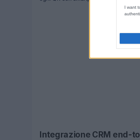
I want t
authenti
Integrazione CRM end-to