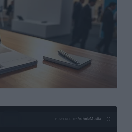
Ad
hub
Media
POWERED BY