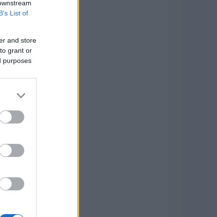
 downstream
B’s List of
er and store
to grant or
ed purposes