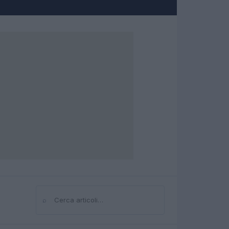
⌕
Cerca