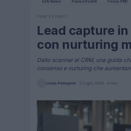
b2b News
Fiere e Eventi
Focus PMI
FIERE E EVENTI
Lead capture in 
con nurturing m
Dallo scanner al CRM, una guida chi
consenso e nurturing che aumentano 
Linda Pellegrini
·
5 Luglio 2026
· 4 min