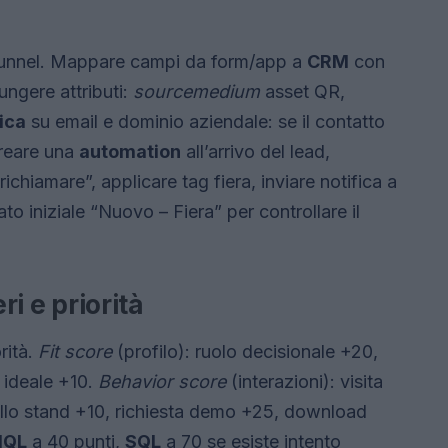
el funnel. Mappare campi da form/app a
CRM
con
iungere attributi:
source
medium
asset QR,
ica
su email e dominio aziendale: se il contatto
 Creare una
automation
all’arrivo del lead,
richiamare”, applicare tag fiera, inviare notifica a
to iniziale “Nuovo – Fiera” per controllare il
ri e priorità
rità.
Fit score
(profilo): ruolo decisionale +20,
 ideale +10.
Behavior score
(interazioni): visita
allo stand +10, richiesta demo +25, download
QL
a 40 punti,
SQL
a 70 se esiste intento