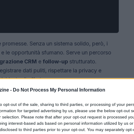
e promesse. Senza un sistema solido, però, i
tto e le opportunità sfumano. Serve un percorso
egrazione CRM
e
follow-up
strutturato.
registrare dati puliti, rispettare la privacy e
ichiesta di offerta.
ine -
Do Not Process My Personal Information
to opt-out of the sale, sharing to third parties, or processing of your per
formation for targeted advertising by us, please use the below opt-out s
r selection. Please note that after your opt-out request is processed y
eing interest-based ads based on personal information utilized by us or
disclosed to third parties prior to your opt-out. You may separately opt-