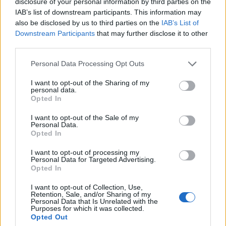
disclosure of your personal information by third parties on the
cambiamento? È un momento propizio per investire
IAB’s list of downstream participants. This information may
also be disclosed by us to third parties on the
IAB’s List of
o ci sono ancora troppe incognite?
Downstream Participants
that may further disclose it to other
third parties.
Please note that this website/app uses one or more Google
Personal Data Processing Opt Outs
AUTORE
services and may gather and store information including but
AiAdhubMedia
not limited to your visit or usage behaviour. You may click to
I want to opt-out of the Sharing of my
personal data.
grant or deny consent to Google and its third-party tags to
Opted In
use your data for below specified purposes in below Google
consent section.
I want to opt-out of the Sale of my
Personal Data.
Opted In
I want to opt-out of processing my
Personal Data for Targeted Advertising.
Opted In
I want to opt-out of Collection, Use,
Retention, Sale, and/or Sharing of my
Personal Data that Is Unrelated with the
Purposes for which it was collected.
Opted Out