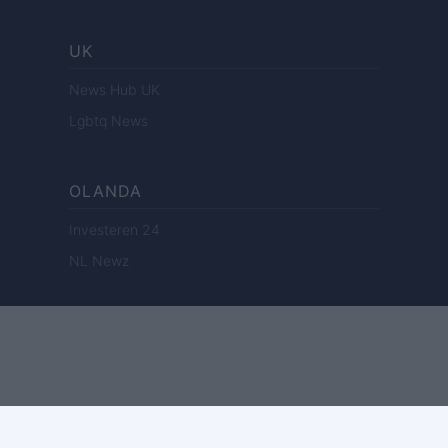
UK
News Hub UK
Lgbtq News
OLANDA
Investeren 24
NL Newz