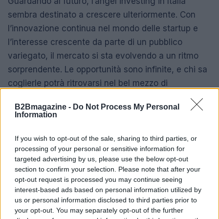
Guardando al futuro, l’angel investing in Italia
sembra destinato a crescere ulteriormente. Con
l’innovazione continua nel mondo delle startup e
l’interesse crescente da parte di un pubblico
variegato, il mercato si sta evolvendo a un ritmo
sorprendente. Le opportunità sono infinite, e chi sa
coglierle potrà ritrovarsi nel bel mezzo di
un’avventura imprenditoriale senza precedenti.
B2Bmagazine -
Do Not Process My Personal
Information
Per chi è nel settore, questo è un momento
entusiasmante. Personalmente, non vedo l’ora di
If you wish to opt-out of the sale, sharing to third parties, or
vedere come si svilupperà questo panorama negli
processing of your personal or sensitive information for
targeted advertising by us, please use the below opt-out
anni a venire. La combinazione di nuove idee,
section to confirm your selection. Please note that after your
investitori creativi e la continua ricerca di
opt-out request is processed you may continue seeing
innovazione potrebbe trasformare radicalmente il
interest-based ads based on personal information utilized by
us or personal information disclosed to third parties prior to
modo in cui percepiamo e pratichiamo l’angel
your opt-out. You may separately opt-out of the further
investing. E tu, che opinione hai su questo