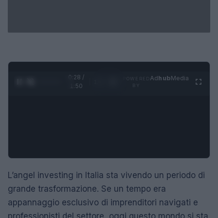
0:29 /
Ad
hub
Media
POWERED
1
/
4
1:50
BY
L’angel investing in Italia sta vivendo un periodo di
grande trasformazione. Se un tempo era
appannaggio esclusivo di imprenditori navigati e
professionisti del settore, oggi questo mondo si sta