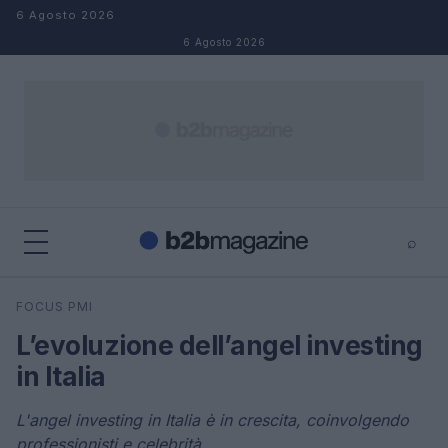
Salta al contenuto
6 Agosto 2026
6 Agosto 2026
⌕
×
⌕
FOCUS PMI
Cerca
L’evoluzione dell’angel investing
in Italia
L'angel investing in Italia è in crescita, coinvolgendo
professionisti e celebrità.