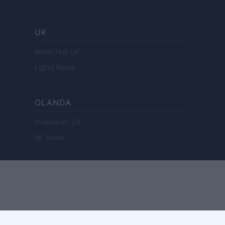
UK
News Hub UK
Lgbtq News
OLANDA
Investeren 24
NL Newz