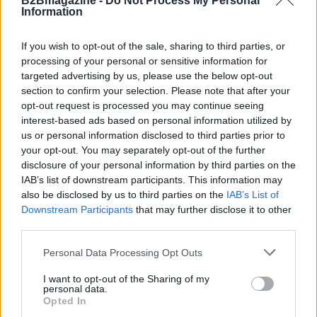
B2Bmagazine -
Do Not Process My Personal
Information
If you wish to opt-out of the sale, sharing to third parties, or
processing of your personal or sensitive information for
targeted advertising by us, please use the below opt-out
section to confirm your selection. Please note that after your
opt-out request is processed you may continue seeing
interest-based ads based on personal information utilized by
us or personal information disclosed to third parties prior to
your opt-out. You may separately opt-out of the further
Continua a leggere
disclosure of your personal information by third parties on the
IAB’s list of downstream participants. This information may
also be disclosed by us to third parties on the
IAB’s List of
FOCUS PMI
Downstream Participants
that may further disclose it to other
third parties.
Please note that this website/app uses one or more Google
Personal Data Processing Opt Outs
services and may gather and store information including but
not limited to your visit or usage behaviour. You may click to
I want to opt-out of the Sharing of my
personal data.
grant or deny consent to Google and its third-party tags to
Opted In
use your data for below specified purposes in below Google