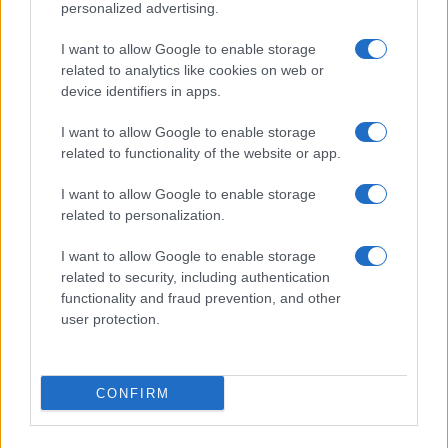
personalized advertising.
Giuria di esperti per startupper: chi sono i valutatori
I want to allow Google to enable storage
delle tue idee
related to analytics like cookies on web or
Martina Marchesi · 9 Ago 2026
device identifiers in apps.
FOCUS PMI
I want to allow Google to enable storage
related to functionality of the website or app.
I want to allow Google to enable storage
related to personalization.
I want to allow Google to enable storage
related to security, including authentication
functionality and fraud prevention, and other
user protection.
CONFIRM
Come le rinnovabili possono ridurre i costi energetici
per le PMI italiane
Linda Pellegrini · 9 Ago 2026