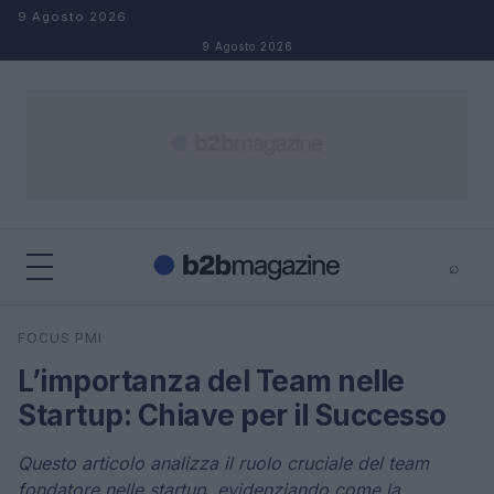
Salta al contenuto
9 Agosto 2026
9 Agosto 2026
⌕
×
⌕
FOCUS PMI
Cerca
L’importanza del Team nelle
Startup: Chiave per il Successo
Questo articolo analizza il ruolo cruciale del team
fondatore nelle startup, evidenziando come la