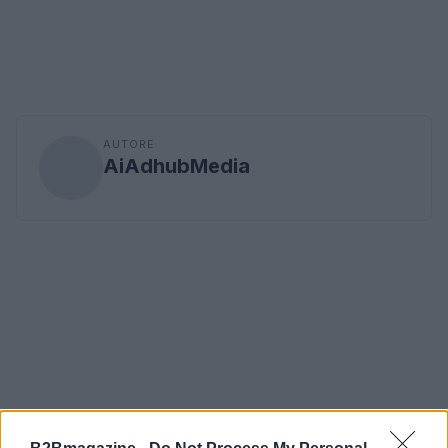
AUTORE
AiAdhubMedia