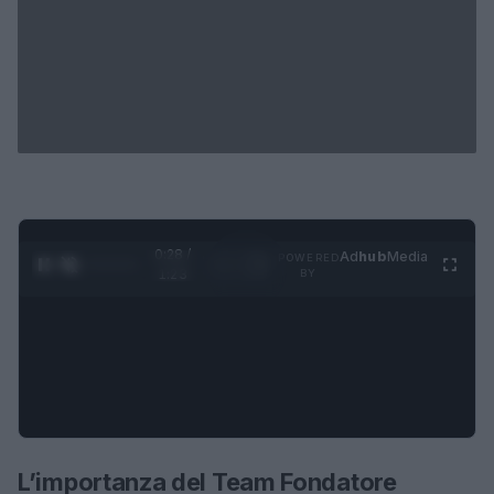
0:28 /
Ad
hub
Media
POWERED
1
/
4
1:23
BY
L’importanza del Team Fondatore