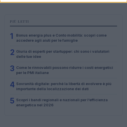
PIÙ LETTI
1
Bonus energia plus e Conto mobilità: scopri come
accedere agli aiuti per le famiglie
2
Giuria di esperti per startupper: chi sono i valutatori
delle tue idee
3
Come le rinnovabili possono ridurre i costi energetici
per le PMI italiane
4
Sovranità digitale: perché la libertà di evolvere è più
importante della localizzazione dei dati
5
Scopri i bandi regionali e nazionali per l’efficienza
energetica nel 2026