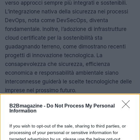
verso approcci sempre più integrati e sostenibili.
L’integrazione nativa della sicurezza nei processi
DevOps, nota come DevSecOps, diventa
fondamentale. Inoltre, l’adozione di infrastrutture
cloud certificate per la sostenibilità sta
guadagnando terreno, come dimostrano recenti
progetti di innovazione tecnologica. La
consapevolezza che sicurezza, efficienza
economica e responsabilità ambientale siano
interconnesse guiderà le scelte tecnologiche delle
imprese nel prossimo futuro.
B2Bmagazine -
Do Not Process My Personal
Information
AUTORE
AiAdhubMedia
If you wish to opt-out of the sale, sharing to third parties, or
processing of your personal or sensitive information for
targeted advertising by us, please use the below opt-out