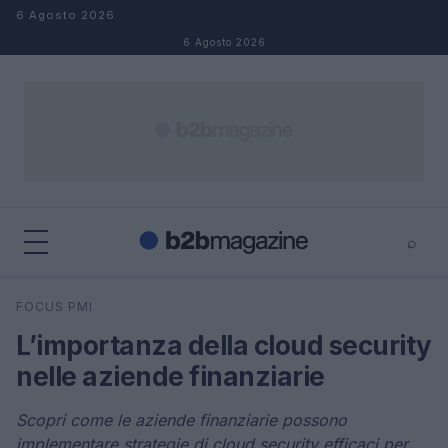
Salta al contenuto
6 Agosto 2026
6 Agosto 2026
⌕
×
⌕
FOCUS PMI
Cerca
L’importanza della cloud security
nelle aziende finanziarie
Scopri come le aziende finanziarie possono
implementare strategie di cloud security efficaci per