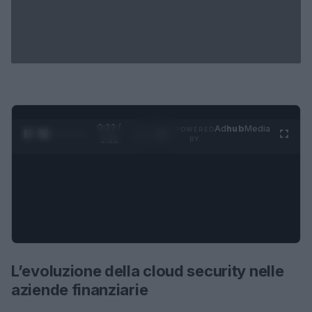
0:23 /
Ad
hub
Media
POWERED
1
/
4
1:21
BY
L’evoluzione della cloud security nelle
aziende finanziarie