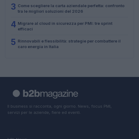
3
Come scegliere la carta aziendale perfetta: confronto
tra le migliori soluzioni del 2026
4
Migrare al cloud in sicurezza per PMI: tre sprint
efficaci
5
Rinnovabili e flessibilità: strategie per combattere il
caro energia in Italia
Il business si racconta, ogni giorno. News, focus PMI,
servizi per le aziende, fiere ed eventi.
SEZIONI