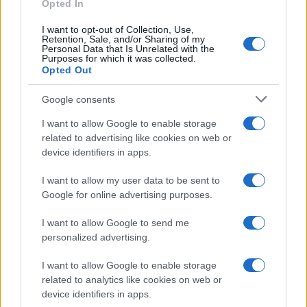
Opted In
Continua a leggere
I want to opt-out of Collection, Use,
Retention, Sale, and/or Sharing of my
FOCUS PMI
Personal Data that Is Unrelated with the
Purposes for which it was collected.
Opted Out
Google consents
I want to allow Google to enable storage
related to advertising like cookies on web or
device identifiers in apps.
I want to allow my user data to be sent to
Google for online advertising purposes.
I want to allow Google to send me
Scopri il Voucher Doppia Transizione 2026 per
personalized advertising.
Digitalizzazione e Sostenibilità
I want to allow Google to enable storage
Linda Pellegrini · 6 Ago 2026
related to analytics like cookies on web or
device identifiers in apps.
FOCUS PMI