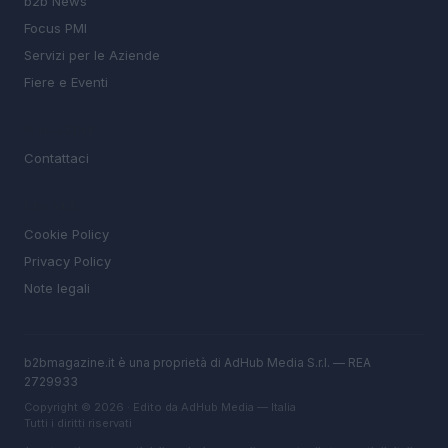
b2b News
Focus PMI
Servizi per le Aziende
Fiere e Eventi
MAGAZINE
Contattaci
LEGALE
Cookie Policy
Privacy Policy
Note legali
b2bmagazine.it è una proprietà di AdHub Media S.r.l. — REA
2729933
Copyright © 2026 · Edito da AdHub Media — Italia
Tutti i diritti riservati