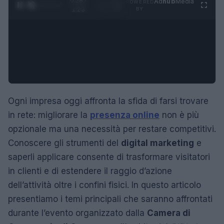
0:29 /
Ad
hub
Media
POWERED
1
/
4
1:23
BY
Ogni impresa oggi affronta la sfida di farsi trovare
in rete: migliorare la
presenza online
non è più
opzionale ma una necessità per restare competitivi.
Conoscere gli strumenti del
digital marketing
e
saperli applicare consente di trasformare visitatori
in clienti e di estendere il raggio d’azione
dell’attività oltre i confini fisici. In questo articolo
presentiamo i temi principali che saranno affrontati
durante l’evento organizzato dalla
Camera di