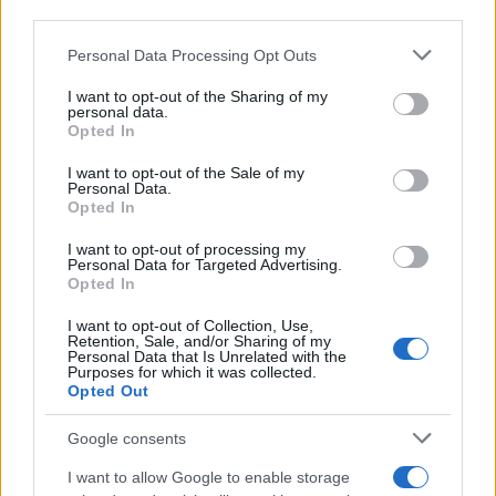
assistito a Napoli.
third parties.
Please note that this website/app uses one or more Google
Personal Data Processing Opt Outs
services and may gather and store information including but
not limited to your visit or usage behaviour. You may click to
I want to opt-out of the Sharing of my
personal data.
grant or deny consent to Google and its third-party tags to
Opted In
use your data for below specified purposes in below Google
consent section.
I want to opt-out of the Sale of my
Personal Data.
Opted In
I want to opt-out of processing my
Personal Data for Targeted Advertising.
Opted In
I want to opt-out of Collection, Use,
Retention, Sale, and/or Sharing of my
Personal Data that Is Unrelated with the
Purposes for which it was collected.
Opted Out
Google consents
I want to allow Google to enable storage