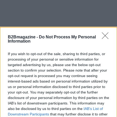
B2Bmagazine -
Do Not Process My Personal
Information
If you wish to opt-out of the sale, sharing to third parties, or
processing of your personal or sensitive information for
targeted advertising by us, please use the below opt-out
section to confirm your selection. Please note that after your
AUTORE
opt-out request is processed you may continue seeing
Niccolò Conforti
interest-based ads based on personal information utilized by
Niccolò Conforti ha seguito il lancio di una
us or personal information disclosed to third parties prior to
startup napoletana in un incontro al Centro
your opt-out. You may separately opt-out of the further
Direzionale, sostenendo una linea editoriale
disclosure of your personal information by third parties on the
pro-innovazione nel settore fintech. Analista
IAB’s list of downstream participants. This information may
fintech, porta un dettaglio biografico:
also be disclosed by us to third parties on the
IAB’s List of
mantiene un registro delle prime pitch a cui ha
Downstream Participants
that may further disclose it to other