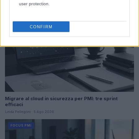
user protection.
FOCUS PMI
CONFIRM
Migrare al cloud in sicurezza per PMI: tre sprint
efficaci
Linda Pellegrini · 5 Ago 2026
FOCUS PMI