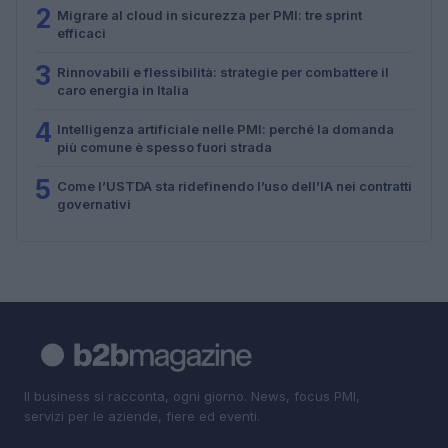
2
Migrare al cloud in sicurezza per PMI: tre sprint
efficaci
3
Rinnovabili e flessibilità: strategie per combattere il
caro energia in Italia
4
Intelligenza artificiale nelle PMI: perché la domanda
più comune è spesso fuori strada
5
Come l’USTDA sta ridefinendo l’uso dell’IA nei contratti
governativi
Il business si racconta, ogni giorno. News, focus PMI,
servizi per le aziende, fiere ed eventi.