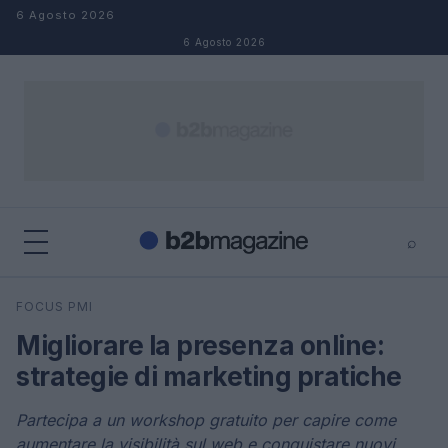
Salta al contenuto
6 Agosto 2026
6 Agosto 2026
⌕
×
⌕
FOCUS PMI
Cerca
Migliorare la presenza online:
strategie di marketing pratiche
Partecipa a un workshop gratuito per capire come
aumentare la visibilità sul web e conquistare nuovi