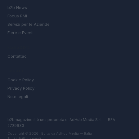
b2b News
Focus PMI
Servizi per le Aziende
Fiere e Eventi
MAGAZINE
Contattaci
LEGALE
Cookie Policy
Privacy Policy
Note legali
b2bmagazine.it è una proprietà di AdHub Media S.r.l. — REA
2729933
Copyright © 2026 · Edito da AdHub Media — Italia
Tutti i diritti riservati