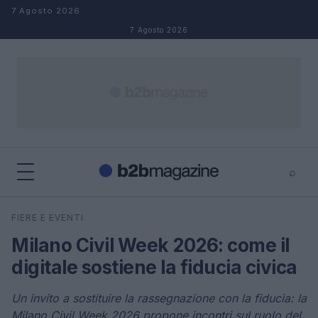
Salta al contenuto
7 Agosto 2026
7 Agosto 2026
⌕
×
⌕
FIERE E EVENTI
Cerca
Milano Civil Week 2026: come il
digitale sostiene la fiducia civica
Un invito a sostituire la rassegnazione con la fiducia: la
Milano Civil Week 2026 propone incontri sul ruolo del