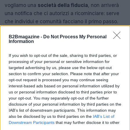
vogliamo una
società della fiducia
, non arriverà
una notifica che ci autorizzi a ricominciare: serve
che individui e comunità facciano il primo passo.
Quelle azioni, per quanto modeste, producono
B2Bmagazine -
Do Not Process My Personal
effetti a catena. La manifestazione invita a passare
Information
dalla diagnosi all’intervento, mostrando esempi
concreti e strumenti pratici per attivare relazioni
If you wish to opt-out of the sale, sharing to third parties, or
processing of your personal or sensitive information for
fiduciarie e progetti condivisi.
targeted advertising by us, please use the below opt-out
section to confirm your selection. Please note that after your
Un invito a partecipare
opt-out request is processed you may continue seeing
interest-based ads based on personal information utilized by
Venire alla Milano Civil Week significa aderire a un
us or personal information disclosed to third parties prior to
modo diverso di raccontare la città: non basta
your opt-out. You may separately opt-out of the further
disclosure of your personal information by third parties on the
criticare, bisogna partecipare. Durante i giorni della
IAB’s list of downstream participants. This information may
manifestazione si potranno incontrare esperienze,
also be disclosed by us to third parties on the
IAB’s List of
persone e idee che dimostrano come il positivo
Downstream Participants
that may further disclose it to other
third parties.
spesso lavori silenziosamente ma con efficacia. Se