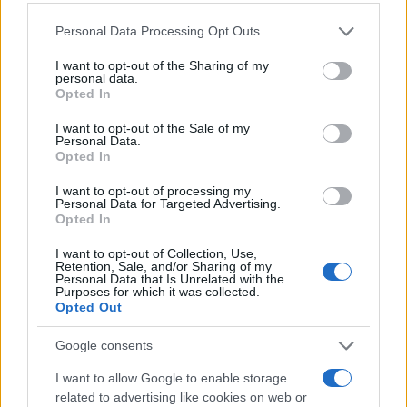
desideriamo che la fiducia sia una pratica diffusa, il
Please note that this website/app uses one or more Google
Personal Data Processing Opt Outs
services and may gather and store information including but
compito di ciascuno è contribuire con il proprio
not limited to your visit or usage behaviour. You may click to
I want to opt-out of the Sharing of my
tempo, competenze e coraggio. Sono questi i passi
personal data.
grant or deny consent to Google and its third-party tags to
Opted In
che accendono la possibilità di un cambiamento
use your data for below specified purposes in below Google
consent section.
reale.
I want to opt-out of the Sale of my
Personal Data.
Opted In
I want to opt-out of processing my
AUTORE
Personal Data for Targeted Advertising.
Susanna Capelli
Opted In
Susanna Capelli ha raccontato una
I want to opt-out of Collection, Use,
Retention, Sale, and/or Sharing of my
rievocazione veronese dal loggiato di Piazza
Personal Data that Is Unrelated with the
Bra, promuovendo una linea editoriale che
Purposes for which it was collected.
valorizza la storia locale sui social.
Opted Out
Collaboratrice storica, possiede una
collezione di programmi teatrali degli
Google consents
spettacoli veronesi come particolare
I want to allow Google to enable storage
biografico.
related to advertising like cookies on web or