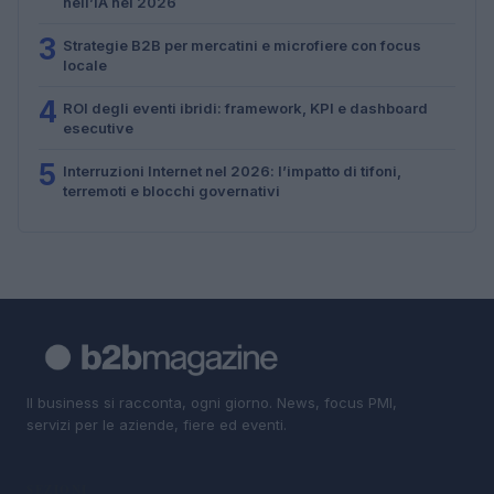
nell’IA nel 2026
3
Strategie B2B per mercatini e microfiere con focus
locale
4
ROI degli eventi ibridi: framework, KPI e dashboard
esecutive
5
Interruzioni Internet nel 2026: l’impatto di tifoni,
terremoti e blocchi governativi
Il business si racconta, ogni giorno. News, focus PMI,
servizi per le aziende, fiere ed eventi.
SEZIONI