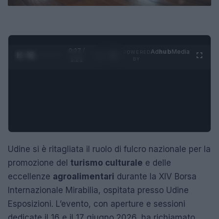
0:28 /
Ad
hub
Media
POWERED
1
/
4
1:21
BY
Udine si è ritagliata il ruolo di fulcro nazionale per la
promozione del
turismo culturale
e delle
eccellenze
agroalimentari
durante la XIV Borsa
Internazionale Mirabilia, ospitata presso Udine
Esposizioni. L’evento, con aperture e sessioni
dedicate il 16 e il 17 giugno 2026, ha richiamato