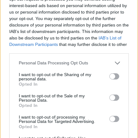
piano economico e turistico per il Friuli-Venezia
interest-based ads based on personal information utilized by
Giulia e oltre.
us or personal information disclosed to third parties prior to
your opt-out. You may separately opt-out of the further
disclosure of your personal information by third parties on the
IAB’s list of downstream participants. This information may
AUTORE
also be disclosed by us to third parties on the
IAB’s List of
Susanna Riva
Downstream Participants
that may further disclose it to other
Susanna Riva osserva Bologna dalla finestra
third parties.
dell’Archivio di Stato dove una volta ha
Please note that this website/app uses one or more Google
Personal Data Processing Opt Outs
passato una settimana a consultare faldoni
services and may gather and store information including but
sulle cooperative cittadine: quel documento
not limited to your visit or usage behaviour. You may click to
I want to opt-out of the Sharing of my
segnò la scelta editoriale di approfondire
personal data.
grant or deny consent to Google and its third-party tags to
responsabilità istituzionali. Tiene linea critica
Opted In
use your data for below specified purposes in below Google
nella redazione, amante del caffè lungo e del
consent section.
I want to opt-out of the Sale of my
taccuino sempre pieno.
Personal Data.
Opted In
I want to opt-out of processing my
Personal Data for Targeted Advertising.
Opted In