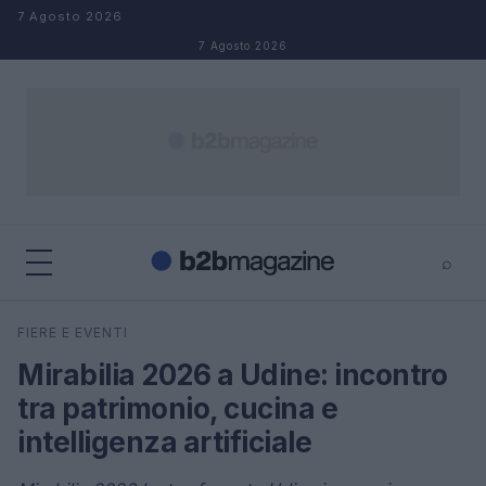
Salta al contenuto
7 Agosto 2026
7 Agosto 2026
⌕
×
⌕
FIERE E EVENTI
Cerca
Mirabilia 2026 a Udine: incontro
tra patrimonio, cucina e
intelligenza artificiale