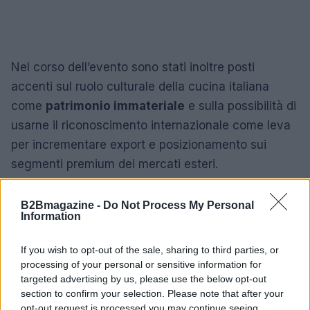
Nel corso dell’evento sono stati inoltre posti
accenti sul ruolo culturale della cucina italiana
come
patrimonio immateriale
e sulla possibilità di
usarne il riconoscimento internazionale come leva
per incrementare export e posizionamento sui
segmenti premium dei mercati esteri.
Mirabilia 2026 ha quindi confermato la formula che
B2Bmagazine -
Do Not Process My Personal
mette insieme
Information
patrimonio
agroalimentare
artigianato
e
If you wish to opt-out of the sale, sharing to third parties, or
tecnologia
in vista di un obiettivo condiviso:
processing of your personal or sensitive information for
trasformare la qualità del sistema territoriale in
targeted advertising by us, please use the below opt-out
concrete opportunità di mercato, con ricadute sul
section to confirm your selection. Please note that after your
opt-out request is processed you may continue seeing