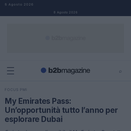
Salta al contenuto
8 Agosto 2026
8 Agosto 2026
⌕
×
⌕
FOCUS PMI
Cerca
My Emirates Pass:
Un’opportunità tutto l’anno per
esplorare Dubai