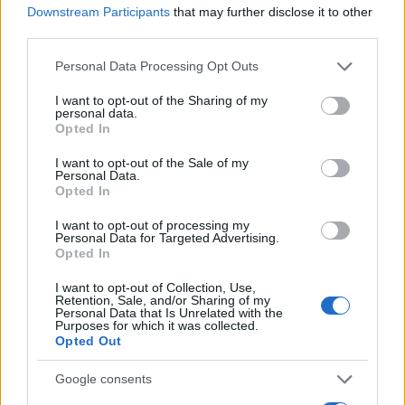
Downstream Participants
that may further disclose it to other
third parties.
Please note that this website/app uses one or more Google
Personal Data Processing Opt Outs
services and may gather and store information including but
not limited to your visit or usage behaviour. You may click to
I want to opt-out of the Sharing of my
personal data.
grant or deny consent to Google and its third-party tags to
Continua a leggere
Opted In
use your data for below specified purposes in below Google
consent section.
I want to opt-out of the Sale of my
Personal Data.
FOCUS PMI
Opted In
I want to opt-out of processing my
Personal Data for Targeted Advertising.
Opted In
I want to opt-out of Collection, Use,
Retention, Sale, and/or Sharing of my
Personal Data that Is Unrelated with the
Purposes for which it was collected.
Opted Out
Google consents