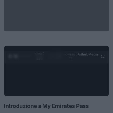
0:28 /
Ad
hub
Media
POWERED
1
/
4
1:23
BY
Introduzione a My Emirates Pass