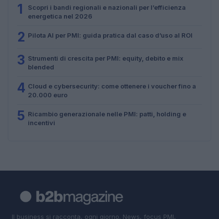
1
Scopri i bandi regionali e nazionali per l’efficienza
energetica nel 2026
2
Pilota AI per PMI: guida pratica dal caso d’uso al ROI
3
Strumenti di crescita per PMI: equity, debito e mix
blended
4
Cloud e cybersecurity: come ottenere i voucher fino a
20.000 euro
5
Ricambio generazionale nelle PMI: patti, holding e
incentivi
Il business si racconta, ogni giorno. News, focus PMI,