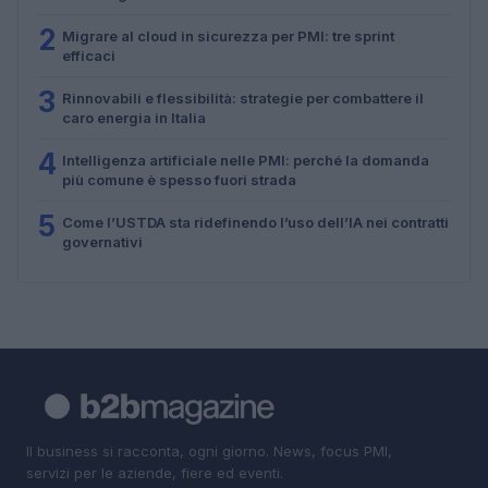
2
Migrare al cloud in sicurezza per PMI: tre sprint
efficaci
3
Rinnovabili e flessibilità: strategie per combattere il
caro energia in Italia
4
Intelligenza artificiale nelle PMI: perché la domanda
più comune è spesso fuori strada
5
Come l’USTDA sta ridefinendo l’uso dell’IA nei contratti
governativi
Il business si racconta, ogni giorno. News, focus PMI,
servizi per le aziende, fiere ed eventi.