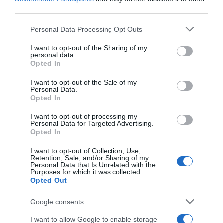
AiAdhubMedia
third parties.
Please note that this website/app uses one or more Google
Personal Data Processing Opt Outs
services and may gather and store information including but
not limited to your visit or usage behaviour. You may click to
I want to opt-out of the Sharing of my
personal data.
grant or deny consent to Google and its third-party tags to
Opted In
use your data for below specified purposes in below Google
consent section.
I want to opt-out of the Sale of my
Personal Data.
Opted In
I want to opt-out of processing my
Personal Data for Targeted Advertising.
Opted In
I want to opt-out of Collection, Use,
Retention, Sale, and/or Sharing of my
Personal Data that Is Unrelated with the
Purposes for which it was collected.
Opted Out
Google consents
I want to allow Google to enable storage