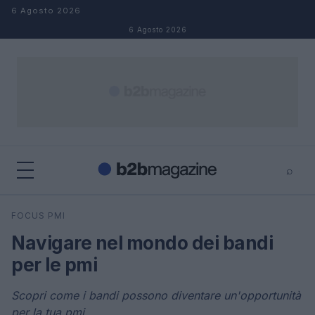
Salta al contenuto
6 Agosto 2026
6 Agosto 2026
⌕
×
⌕
FOCUS PMI
Cerca
Navigare nel mondo dei bandi
per le pmi
Scopri come i bandi possono diventare un'opportunità
per la tua pmi.