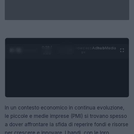
0:29 /
Ad
hub
Media
POWERED
1
/
4
1:23
BY
In un contesto economico in continua evoluzione,
le piccole e medie imprese (PMI) si trovano spesso
a dover affrontare la sfida di reperire fondi e risorse
per crescere e innovare. I bandi, con le loro