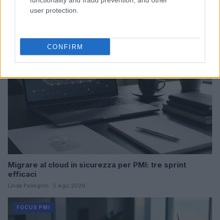
functionality and fraud prevention, and other
Linda Pellegrini · 6 Ago 2026
user protection.
FOCUS PMI
CONFIRM
Migrare al cloud in sicurezza per PMI: tre sprint
efficaci
Linda Pellegrini · 5 Ago 2026
FOCUS PMI