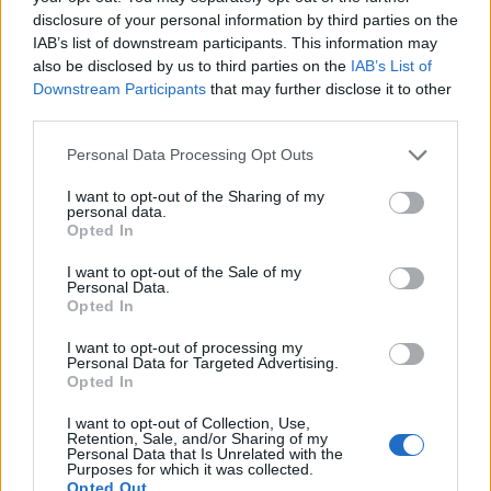
Esempio di scheda KPI per campagna “Education
disclosure of your personal information by third parties on the
tecnica – Qx”: Obiettivo: 50 MQL. Dati: 2.400 invii,
IAB’s list of downstream participants. This information may
also be disclosed by us to third parties on the
IAB’s List of
46% open, 11% CTR unico, 3,2% conversione
Downstream Participants
that may further disclose it to other
demo, 58 MQL, 14 opportunità create, revenue
third parties.
influence 310K. Decisione: promuovere varianti
Please note that this website/app uses one or more Google
Personal Data Processing Opt Outs
subject e CTA a standard; iterare contenuti con
services and may gather and store information including but
maggiore profondità tecnica. Tutti i KPI sono
not limited to your visit or usage behaviour. You may click to
I want to opt-out of the Sharing of my
personal data.
grant or deny consent to Google and its third-party tags to
tracciati con UTM coerenti e sincronizzati al
CRM
Opted In
use your data for below specified purposes in below Google
per l’attribuzione.
consent section.
I want to opt-out of the Sale of my
Personal Data.
Opted In
Allineamento sales-marketing e
governance del dato
I want to opt-out of processing my
Personal Data for Targeted Advertising.
Opted In
Il funnel email funziona quando la definizione di
MQL
soglie di passaggio e tempi di presa in carico
I want to opt-out of Collection, Use,
Retention, Sale, and/or Sharing of my
sono co-decisi con il team commerciale. Service
Personal Data that Is Unrelated with the
Purposes for which it was collected.
level agreement essenziale: presa in carico entro
Opted Out