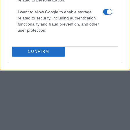
AUTORE
Andrea Innocenti
I want to allow Google to enable storage
Andrea Innocenti ha coordinato dall'estero il
related to security, including authentication
rientro di una cronista napoletana durante una
functionality and fraud prevention, and other
crisi diplomatica, gestendo contatti con
user protection.
consolati; è corrispondente esteri che
definisce linee editoriali sulla geopolitica. Nato
a Napoli, parla dialetto locale e mantiene
CONFIRM
rapporti con ONG partenopee.