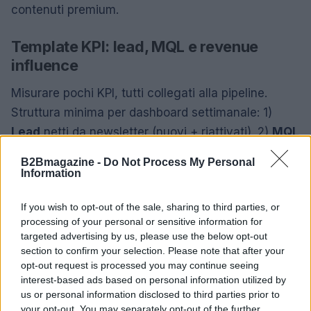
contenuti premium.
Template KPI: lead, MQL e revenue
influence
Misurare pochi KPI, tutti collegati alla pipeline.
Struttura minima per dashboard settimanale: 1)
Lead
netti da newsletter (nuovi + riattivati). 2)
MQL
generati (regola esplicita: ruolo idoneo + soglia
B2Bmagazine -
Do Not Process My Personal
punti). 3) Opportunità create attribuite (prima
Information
interazione o
multi-touch
). 4)
Revenue influence
If you wish to opt-out of the sale, sharing to third parties, or
valore delle trattative in cui la newsletter è stata
processing of your personal or sensitive information for
toccopoint. 5) Tempo medio da iscrizione a MQL. A
targeted advertising by us, please use the below opt-out
livello di email: open rate, CTR unico, reply rate,
section to confirm your selection. Please note that after your
opt-out request is processed you may continue seeing
conversione a CTA, un
engagement score
interest-based ads based on personal information utilized by
composito.
us or personal information disclosed to third parties prior to
your opt-out. You may separately opt-out of the further