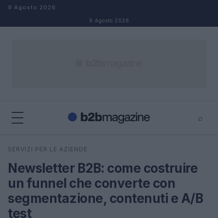
Salta al contenuto
9 Agosto 2026
9 Agosto 2026
⌕
×
⌕
SERVIZI PER LE AZIENDE
Cerca
Newsletter B2B: come costruire
un funnel che converte con
segmentazione, contenuti e A/B
test