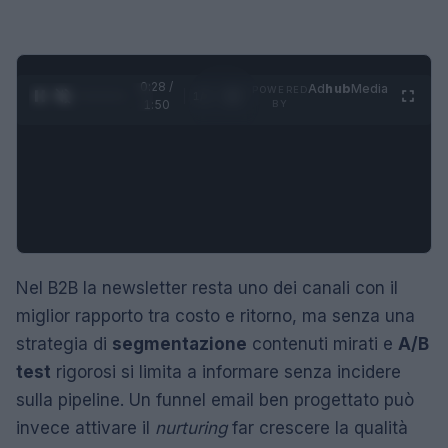
0:29 /
Ad
hub
Media
POWERED
1
/
4
1:50
BY
Nel B2B la newsletter resta uno dei canali con il
miglior rapporto tra costo e ritorno, ma senza una
strategia di
segmentazione
contenuti mirati e
A/B
test
rigorosi si limita a informare senza incidere
sulla pipeline. Un funnel email ben progettato può
invece attivare il
nurturing
far crescere la qualità