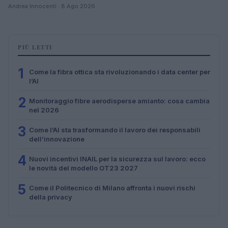
Andrea Innocenti · 8 Ago 2026
PIÙ LETTI
1
Come la fibra ottica sta rivoluzionando i data center per
l’AI
2
Monitoraggio fibre aerodisperse amianto: cosa cambia
nel 2026
3
Come l’AI sta trasformando il lavoro dei responsabili
dell’innovazione
4
Nuovi incentivi INAIL per la sicurezza sul lavoro: ecco
le novità del modello OT23 2027
5
Come il Politecnico di Milano affronta i nuovi rischi
della privacy