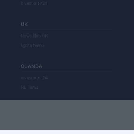
Investieren24
UK
News Hub UK
Lgbtq News
OLANDA
Investeren 24
NL Newz