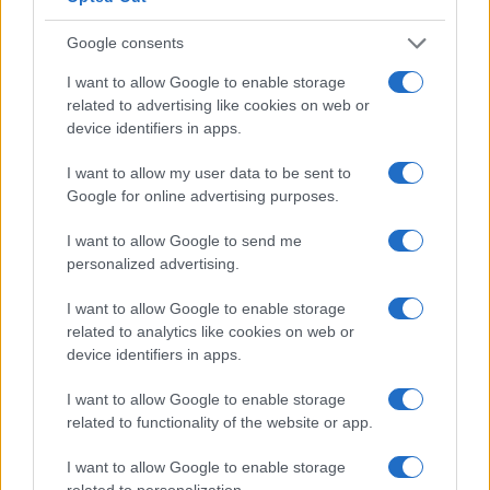
24 ore, tentativi di contatto documentati,
feedback
Google consents
loop
su qualità dei lead. Ogni mese, revisione
congiunta di tassi di accettazione (SAL), tasso di
I want to allow Google to enable storage
related to advertising like cookies on web or
avanzamento a opportunità e motivi di scarto; da
device identifiers in apps.
qui derivano nuove regole di segmentazione e
I want to allow my user data to be sent to
contenuti.
Google for online advertising purposes.
La governance minima richiede un’unica
I want to allow Google to send me
tassonomia per industry, ruolo e stadio, un
lead
personalized advertising.
scoring
trasparente e criteri di attribuzione fermi
I want to allow Google to enable storage
per 90 giorni. Così i test restano comparabili, i
related to analytics like cookies on web or
workflow stabili e la newsletter smette di essere un
device identifiers in apps.
bollettino per diventare un
motore
misurabile di
I want to allow Google to enable storage
pipeline.
related to functionality of the website or app.
I want to allow Google to enable storage
related to personalization.