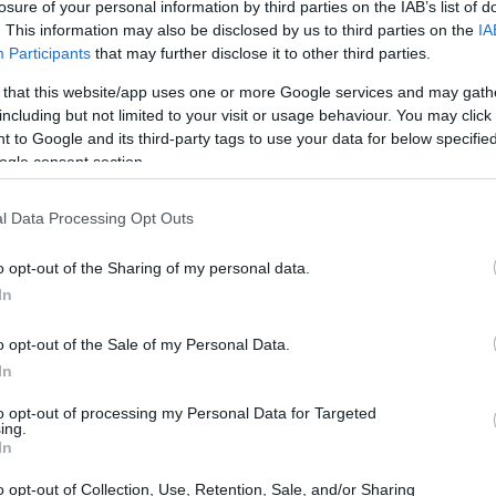
losure of your personal information by third parties on the IAB’s list of
. This information may also be disclosed by us to third parties on the
IA
Participants
that may further disclose it to other third parties.
 that this website/app uses one or more Google services and may gath
including but not limited to your visit or usage behaviour. You may click 
 to Google and its third-party tags to use your data for below specifi
ogle consent section.
Finanziamenti per la ricerca in
Africa: l’importanza dell’intelligenza
l Data Processing Opt Outs
artificiale e delle tecnologie digitali
ip
o opt-out of the Sharing of my personal data.
Un nuovo programma di ricerca finanziato con 12
In
milioni di dollari mira a colmare il divario digitale in
Africa, con un focus…
o opt-out of the Sale of my Personal Data.
Andrea Innocenti · 3 Ago 2026
In
to opt-out of processing my Personal Data for Targeted
SERVIZI PER LE AZIENDE
ing.
In
o opt-out of Collection, Use, Retention, Sale, and/or Sharing