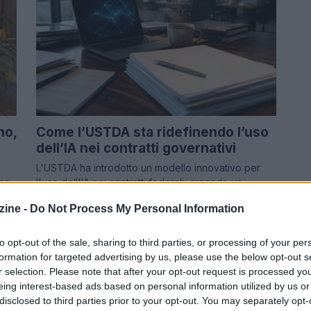
no,
Come l’USTDA sta ridefinendo l’uso
dell’IA nei contratti governativi
L'USTDA ha introdotto un modello innovativo per
sco
l'uso dell'IA nei contratti federali, creando un
e
sistema di permessi che potrebbe diventare un
ine -
Do Not Process My Personal Information
punto…
Andrea Innocenti · 4 Ago 2026
to opt-out of the sale, sharing to third parties, or processing of your per
formation for targeted advertising by us, please use the below opt-out s
FOCUS PMI
r selection. Please note that after your opt-out request is processed y
eing interest-based ads based on personal information utilized by us or
disclosed to third parties prior to your opt-out. You may separately opt-