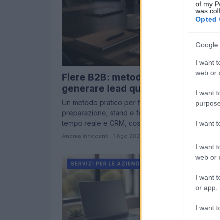
of my P
was col
Opted 
Google 
I want t
web or d
Fiere B2B: metodo operativo per
generare lead qualificati
I want t
Un metodo pratico per fiere B2B che collega
purpose
preparazione, stand e follow‑up con scoring in
tempo reale e CRM, così da generare…
I want 
Andrea Innocenti · 1 Ago 2026
I want t
web or d
SERVIZI PER LE AZIENDE
I want t
or app.
I want t