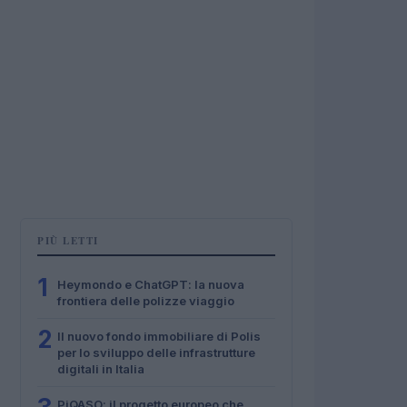
PIÙ LETTI
1
Heymondo e ChatGPT: la nuova
frontiera delle polizze viaggio
2
Il nuovo fondo immobiliare di Polis
per lo sviluppo delle infrastrutture
digitali in Italia
PiQASO: il progetto europeo che