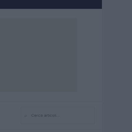
⌕
Cerca