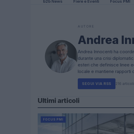
b2b News
Fiere e Eventi
Focus PMI
AUTORE
Andrea In
Andrea Innocenti ha coordina
durante una crisi diplomati
esteri che definisce linee ed
locale e mantiene rapport
SEGUI VIA RSS
216 articoli
Ultimi articoli
FOCUS PMI