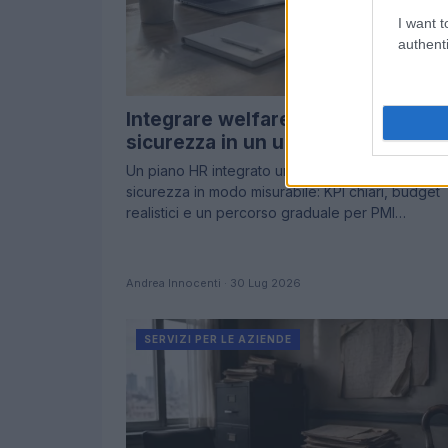
I want t
authenti
Integrare welfare, formazione e
sicurezza in un unico piano HR
Un piano HR integrato unisce welfare, formazion
sicurezza in modo misurabile: KPI chiari, budget
realistici e un percorso graduale per PMI…
Andrea Innocenti · 30 Lug 2026
SERVIZI PER LE AZIENDE