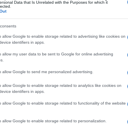
ersonal Data that Is Unrelated with the Purposes for which it
lected.
Out
consents
o allow Google to enable storage related to advertising like cookies on
evice identifiers in apps.
Heymondo e ChatGPT: la nuova
frontiera delle polizze viaggio
o allow my user data to be sent to Google for online advertising
Heymondo, specializzata in assicurazioni viaggio,
s.
ha introdotto una nuova funzionalità su ChatGPT per
richiedere preventivi in modo semplice e integrato.
to allow Google to send me personalized advertising.
Andrea Innocenti · 30 Lug 2026
o allow Google to enable storage related to analytics like cookies on
evice identifiers in apps.
SERVIZI PER LE AZIENDE
o allow Google to enable storage related to functionality of the website
o allow Google to enable storage related to personalization.