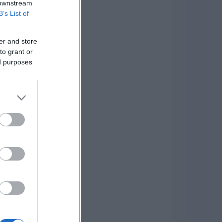
 downstream
B’s List of
er and store
to grant or
ed purposes