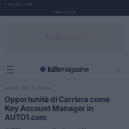
Salta al contenuto
7 Agosto 2026
7 Agosto 2026
⌕
×
⌕
SERVIZI PER LE AZIENDE
Cerca
Opportunità di Carriera come
Key Account Manager in
AUTO1.com