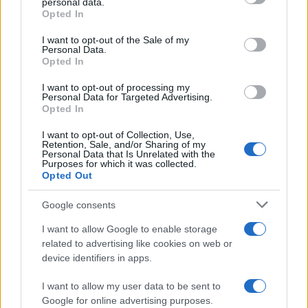
personal data.
grant or deny consent to Google and its third-party tags to
Opted In
use your data for below specified purposes in below Google
consent section.
I want to opt-out of the Sale of my
Personal Data.
Opted In
I want to opt-out of processing my
Personal Data for Targeted Advertising.
Opted In
I want to opt-out of Collection, Use,
Come il Politecnico di Milano affronta i nuovi rischi
Retention, Sale, and/or Sharing of my
della privacy
Personal Data that Is Unrelated with the
Purposes for which it was collected.
Susanna Riva · 7 Ago 2026
Opted Out
SERVIZI PER LE AZIENDE
Google consents
I want to allow Google to enable storage
related to advertising like cookies on web or
device identifiers in apps.
I want to allow my user data to be sent to
Google for online advertising purposes.