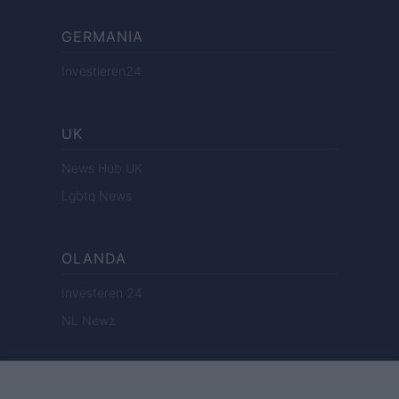
GERMANIA
Investieren24
UK
News Hub UK
Lgbtq News
OLANDA
Investeren 24
NL Newz