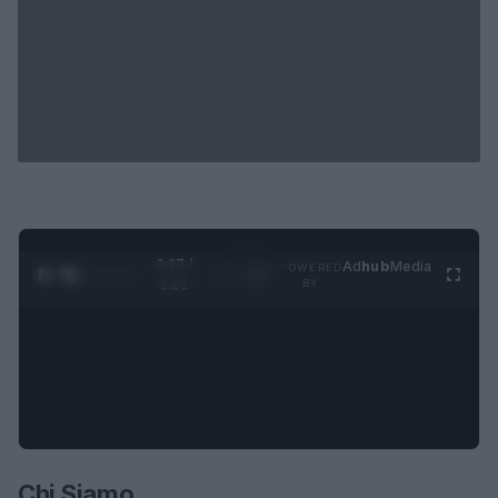
0:28 /
Ad
hub
Media
POWERED
1
/
4
1:21
BY
Chi Siamo