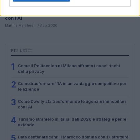
Come Dwelly sta trasformando le agenzie immobiliari
con l’AI
Martina Marchesi · 7 Ago 2026
PIÙ LETTI
1
Come il Politecnico di Milano affronta i nuovi rischi
della privacy
2
Come trasformare l’IA in un vantaggio competitivo per
le aziende
3
Come Dwelly sta trasformando le agenzie immobiliari
con l’AI
4
Turismo straniero in Italia: dati 2026 e strategie per le
aziende
5
Data center africani: il Marocco domina con 17 strutture