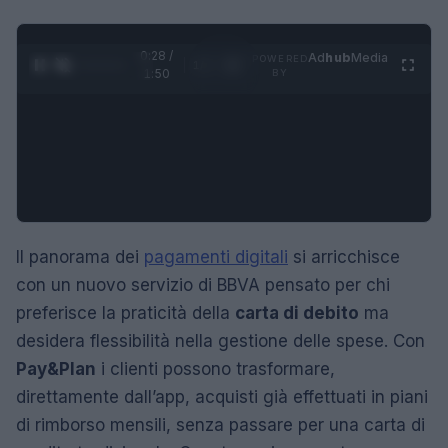
0:29 /
Ad
hub
Media
POWERED
1
/
4
1:50
BY
Il panorama dei
pagamenti digitali
si arricchisce
con un nuovo servizio di BBVA pensato per chi
preferisce la praticità della
carta di debito
ma
desidera flessibilità nella gestione delle spese. Con
Pay&Plan
i clienti possono trasformare,
direttamente dall’app, acquisti già effettuati in piani
di rimborso mensili, senza passare per una carta di