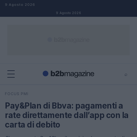
Salta al contenuto
9 Agosto 2026
9 Agosto 2026
⌕
×
⌕
FOCUS PMI
Cerca
Pay&Plan di Bbva: pagamenti a
rate direttamente dall’app con la
carta di debito