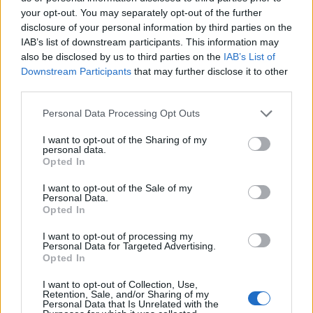
your opt-out. You may separately opt-out of the further
disclosure of your personal information by third parties on the
IAB’s list of downstream participants. This information may
AUTORE
Martina Marchesi
also be disclosed by us to third parties on the
IAB’s List of
Downstream Participants
that may further disclose it to other
Martina Marchesi ha guidato la squadra che
third parties.
ha coperto il piano urbanistico di Firenze,
sostenendo una linea editoriale basata
Please note that this website/app uses one or more Google
Personal Data Processing Opt Outs
sull'analisi documentale. Vicedirettrice, porta
services and may gather and store information including but
un dettaglio personale riconoscibile: una
not limited to your visit or usage behaviour. You may click to
I want to opt-out of the Sharing of my
personal data.
mappa manoscritta dei rioni fiorentini nella sua
grant or deny consent to Google and its third-party tags to
Opted In
agenda.
use your data for below specified purposes in below Google
consent section.
I want to opt-out of the Sale of my
Personal Data.
Opted In
I want to opt-out of processing my
Personal Data for Targeted Advertising.
Opted In
I want to opt-out of Collection, Use,
Retention, Sale, and/or Sharing of my
Personal Data that Is Unrelated with the