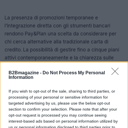
La presenza di promozioni temporanee e
l’integrazione diretta con gli strumenti bancari
rendono Pay&Plan una scelta da considerare per
chi cerca alternative alla tradizionale carta di
credito. La possibilità di gestire fino a cinque piani
attivi contemporaneamente e la chiarezza sulle
commissioni sono aspetti pratici che semplificano
B2Bmagazine -
Do Not Process My Personal
la pianificazione delle spese.
Information
Riassunto delle opzioni e limiti operativi
If you wish to opt-out of the sale, sharing to third parties, or
processing of your personal or sensitive information for
L’esempio pratico di
1.000 euro
in
3 rate
con
10
targeted advertising by us, please use the below opt-out
euro
di commissione evidenzia la volontà della
section to confirm your selection. Please note that after your
banca di mantenere un livello di trasparenza
opt-out request is processed you may continue seeing
interest-based ads based on personal information utilized by
significativo nelle simulazioni proposte.
us or personal information disclosed to third parties prior to