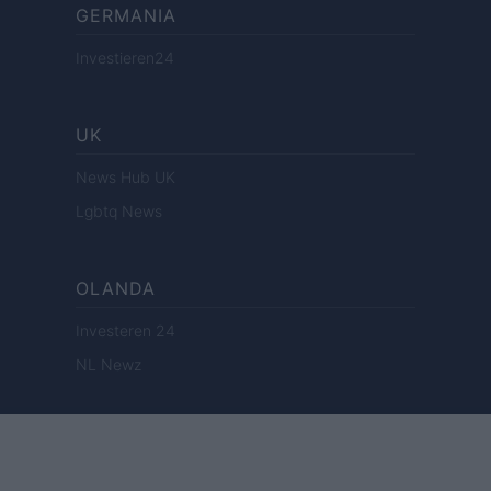
GERMANIA
Investieren24
UK
News Hub UK
Lgbtq News
OLANDA
Investeren 24
NL Newz