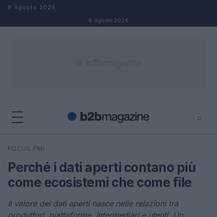
Salta al contenuto
8 Agosto 2026
8 Agosto 2026
⌕
×
⌕
FOCUS PMI
Cerca
Perché i dati aperti contano più
come ecosistemi che come file
Il valore dei dati aperti nasce nelle relazioni tra
produttori, piattaforme, intermediari e utenti. Un