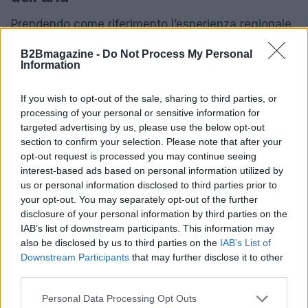
Prendendo come riferimento l’esperienza regionale
sulla qualità dell’aria, il dataset pubblicato diventa
B2Bmagazine -
Do Not Process My Personal
una traccia utile per ricostruire l’ecosistema
Information
sottostante: istituti di monitoraggio che producono
If you wish to opt-out of the sale, sharing to third parties, or
le misure, portali che pubblicano e documentano i
processing of your personal or sensitive information for
file, enti locali che rielaborano i dati per uso urbano
targeted advertising by us, please use the below opt-out
e imprese che supportano l’infrastruttura
section to confirm your selection. Please note that after your
opt-out request is processed you may continue seeing
tecnologica. Questo esempio mostra come il valore
interest-based ads based on personal information utilized by
emerga solo attraverso interdipendenze funzionali
us or personal information disclosed to third parties prior to
e raccomanda una visione sistemica delle politiche
your opt-out. You may separately opt-out of the further
disclosure of your personal information by third parties on the
sui dati aperti.
IAB’s list of downstream participants. This information may
also be disclosed by us to third parties on the
IAB’s List of
In sintesi, considerare i
dati aperti
come elementi
Downstream Participants
that may further disclose it to other
di un ecosistema significa spostare l’attenzione
third parties.
dalle etichette normative ai meccanismi che
Please note that this website/app uses one or more Google
Personal Data Processing Opt Outs
rendono possibile il riuso, identificando ruoli,