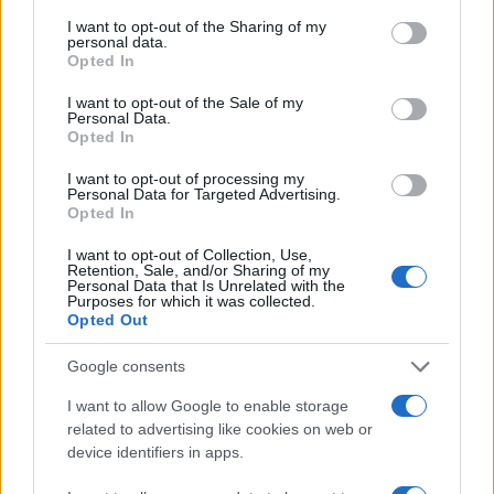
services and may gather and store information including but
infrastrutture e asimmetrie per intervenire in modo
not limited to your visit or usage behaviour. You may click to
I want to opt-out of the Sharing of my
personal data.
grant or deny consent to Google and its third-party tags to
efficace e inclusivo.
Opted In
use your data for below specified purposes in below Google
consent section.
I want to opt-out of the Sale of my
Personal Data.
Opted In
AUTORE
Edoardo Vitali
I want to opt-out of processing my
Personal Data for Targeted Advertising.
Edoardo Vitali ha coordinato la copertura
Opted In
della ristrutturazione del mercato ittico di
Palermo, sostenendo la linea editoriale sulla
I want to opt-out of Collection, Use,
Retention, Sale, and/or Sharing of my
trasparenza fiscale. Capo redattore
Personal Data that Is Unrelated with the
economia, porta in redazione un tratto
Purposes for which it was collected.
Opted Out
pragmatico e un dettaglio personale:
conserva ancora taccuini degli incontri in Sala
Google consents
delle Lapidi.
I want to allow Google to enable storage
related to advertising like cookies on web or
device identifiers in apps.