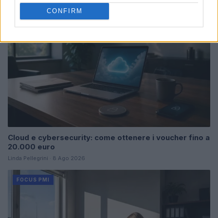
FOCUS PMI
CONFIRM
Cloud e cybersecurity: come ottenere i voucher fino a
20.000 euro
Linda Pellegrini · 8 Ago 2026
FOCUS PMI