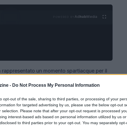
Ad
hub
Media
POWERED BY
 rappresentato un momento spartiacque per il
dal tratto estetico radicalmente diverso,
ine -
Do Not Process My Personal Information
udio
LoveFrom
di Jony Ive e Marc Newson, che
e una reazione negativa sui mercati finanziari il
to opt-out of the sale, sharing to third parties, or processing of your per
formation for targeted advertising by us, please use the below opt-out s
r selection. Please note that after your opt-out request is processed y
eing interest-based ads based on personal information utilized by us or
disclosed to third parties prior to your opt-out. You may separately opt-