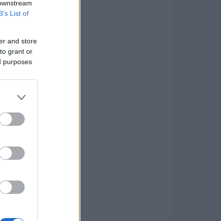
 downstream
B’s List of
er and store
to grant or
ed purposes