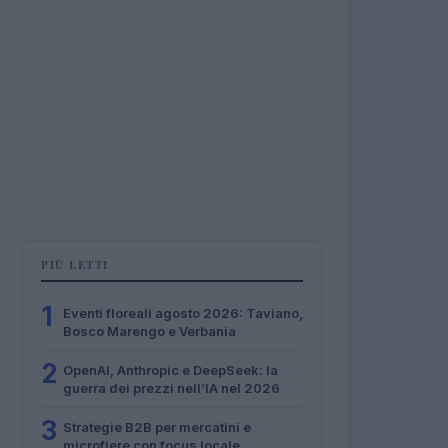
PIÙ LETTI
1
Eventi floreali agosto 2026: Taviano,
Bosco Marengo e Verbania
2
OpenAI, Anthropic e DeepSeek: la
guerra dei prezzi nell’IA nel 2026
3
Strategie B2B per mercatini e
microfiere con focus locale