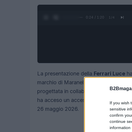
0:25 / 1:20
1
/
4
La presentazione della
Ferrari Luce
ha
marchio di Maranello: un’auto elettrica 
B2Bmagaz
progettata in collaborazione con lo st
ha acceso un acceso dibattito pubblico 
If you wish 
26 maggio 2026.
sensitive in
confirm you
continue se
information 