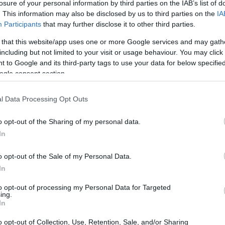
losure of your personal information by third parties on the IAB’s list of
. This information may also be disclosed by us to third parties on the
IA
Participants
that may further disclose it to other third parties.
 that this website/app uses one or more Google services and may gath
including but not limited to your visit or usage behaviour. You may click 
 to Google and its third-party tags to use your data for below specifi
ogle consent section.
l Data Processing Opt Outs
o opt-out of the Sharing of my personal data.
In
o opt-out of the Sale of my Personal Data.
In
o personale: si tratta di una questione più
to opt-out of processing my Personal Data for Targeted
nnovazione
e
percezione storica del brand
.
ing.
In
celte disruptive funzionano e quando, al
o opt-out of Collection, Use, Retention, Sale, and/or Sharing
investitori e appassionati.