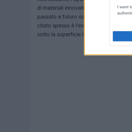
I want t
di materiali innovativi, soluzioni tecn
authenti
passato e futuro sono tutti strumenti p
citato spesso è l’evoluzione del Rolex S
sotto la superficie la tecnologia è ca