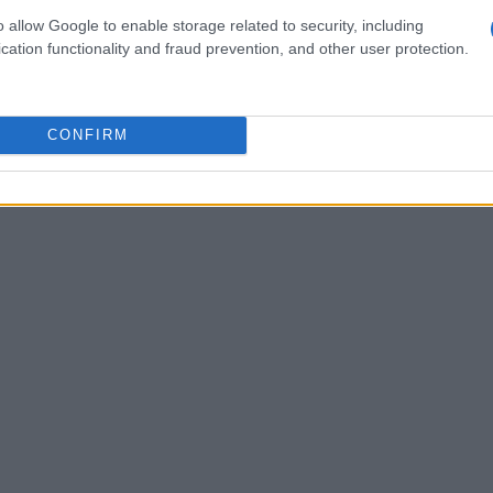
o allow Google to enable storage related to security, including
iche avanzate e una comunicazione che lega
cation functionality and fraud prevention, and other user protection.
er rendere una novità credibile. Un esempio
ubmariner: l’estetica è rimasta familiare, ma
mbiata progressivamente.
CONFIRM