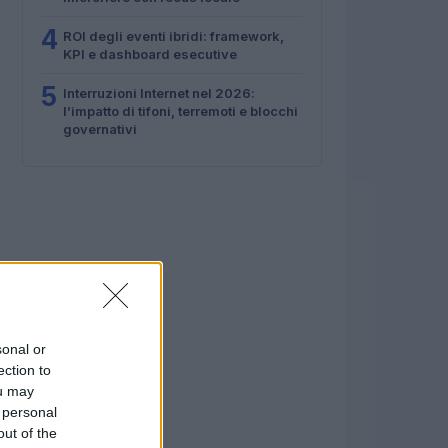
4
ROI degli eventi ibridi: framework,
KPI e dashboard esecutive
5
Interruzioni Internet nel 2026:
l’impatto di tifoni, terremoti e blocchi
governativi
sonal or
ection to
ou may
 personal
out of the