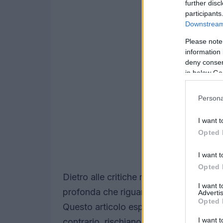
further disc
participants
Downstream 
Please note
information 
deny consent
in below Go
Persona
I want t
Opted 
I want t
Opted 
Dietro alle critiche non c’è solo il gust
I want 
profonda che riguarda il rapporto tra
i
Advertis
Opted 
Questo articolo esplora perché certe s
I want t
contrario, rischiano di alienare clienti, 