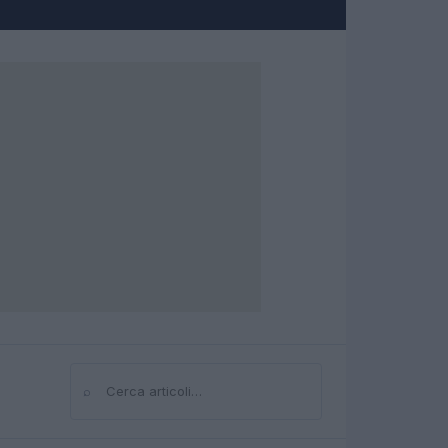
⌕
Cerca