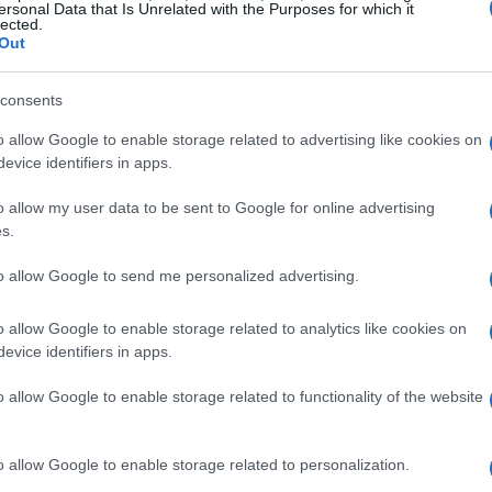
ersonal Data that Is Unrelated with the Purposes for which it
lected.
Out
accettabilità
consents
regola pratica, spesso richiamata con l’acronimo
o allow Google to enable storage related to advertising like cookies on
e
), che suggerisce come l’innovazione debba
evice identifiers in apps.
ttata. La vicenda Jaguar del dicembre 2026,
o allow my user data to be sent to Google for online advertising
sa risultare disorientante comunicare un futuro
s.
aggi intermedi. Ferrari ha scelto un percorso
to allow Google to send me personalized advertising.
 generare una forma nuova e provocatoria. Il
one tra ammirazione, scetticismo e apertura
o allow Google to enable storage related to analytics like cookies on
evice identifiers in apps.
o allow Google to enable storage related to functionality of the website
e
elementi dirompenti mantenendo un nucleo
o allow Google to enable storage related to personalization.
 la propria identità e attrarre nuovi clienti. L’uso