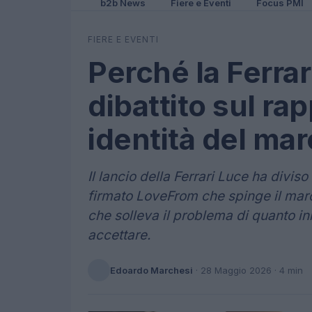
b2b News
Fiere e Eventi
Focus PMI
FIERE E EVENTI
Perché la Ferrar
dibattito sul ra
identità del mar
Il lancio della Ferrari Luce ha divis
firmato LoveFrom che spinge il marc
che solleva il problema di quanto in
accettare.
Edoardo Marchesi
·
28 Maggio 2026
· 4 min