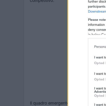
competitivo.
further disc
participants
Downstream 
Please note
information 
deny consent
in below Go
Persona
I want t
Opted 
I want t
Opted 
I want 
Advertis
Opted 
Il quadro emergente combina segnali in
I want t