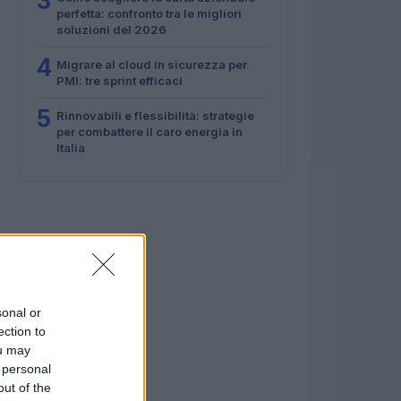
3
perfetta: confronto tra le migliori
soluzioni del 2026
4
Migrare al cloud in sicurezza per
PMI: tre sprint efficaci
5
Rinnovabili e flessibilità: strategie
per combattere il caro energia in
Italia
sonal or
ection to
ou may
 personal
out of the