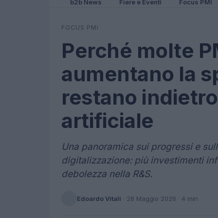
b2b News
Fiere e Eventi
Focus PMI
FOCUS PMI
Perché molte PM
aumentano la sp
restano indietro
artificiale
Una panoramica sui progressi e sulle
digitalizzazione: più investimenti inf
debolezza nella R&S.
Edoardo Vitali
·
28 Maggio 2026
· 4 min