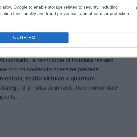
rimangono le risorse umane e i processi di
o allow Google to enable storage related to security, including
cation functionality and fraud prevention, and other user protection.
rgenti
CONFIRM
ta a colmare ritardi infrastrutturali: il
56%
delle
2026-2026
, con una previsione che porta la
 Al contrario, le tecnologie di frontiera restano
ese non ha sostenuto spese né prevede
umentata
,
realtà virtuale
e
quantum
strategia di priorità su infrastrutture consolidate
mpente.