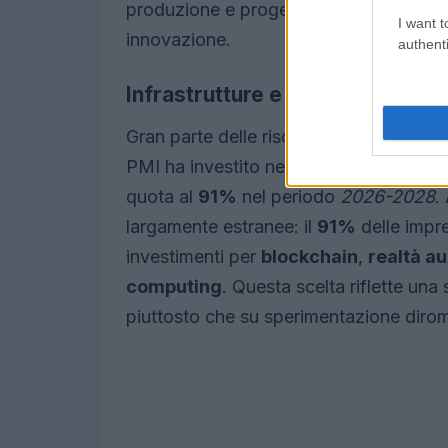
produzione e progettazione; in ritardo 
I want t
innovazione.
authenti
Infrastrutture e tecnologie eme
Gran parte delle risorse recenti è destina
PMI ha investito nel
Cloud
nel triennio
quota al
91%
nel periodo
2026-2028
.
largamente estranee: il
91%
delle impr
investimenti per
blockchain
,
realtà a
computing
. Questa scelta riflette una 
piuttosto che su sperimentazione diro