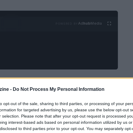
Ad
hub
Media
POWERED BY
se italiane rappresenta un patrimonio economico
l fatturato
nazionale e circa il
40% della
ine -
Do Not Process My Personal Information
ueste realtà. Negli ultimi anni si è osservato un
to opt-out of the sale, sharing to third parties, or processing of your per
lla
digitalizzazione
, soprattutto per colmare
formation for targeted advertising by us, please use the below opt-out s
nodi critici che riguardano l’adozione delle
r selection. Please note that after your opt-out request is processed y
eing interest-based ads based on personal information utilized by us or
trasformare l’innovazione in vantaggio
disclosed to third parties prior to your opt-out. You may separately opt-