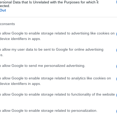
ersonal Data that Is Unrelated with the Purposes for which it
 e riprogettano processi e competenze, altre
lected.
Out
ni della strategia. In questo articolo si
rano le implicazioni su
competitività
,
ricerca e
consents
o allow Google to enable storage related to advertising like cookies on
evice identifiers in apps.
igitali
o allow my user data to be sent to Google for online advertising
s.
ue ha aumentato la spesa per la trasformazione
estimenti è molto disomogenea: il
24%
investe in
to allow Google to send me personalized advertising.
il
27%
sceglie interventi mirati nelle priorità
o allow Google to enable storage related to analytics like cookies on
ignificativi che investono poco o nulla. Tra le
evice identifiers in apps.
rcezione che il digitale sia marginale nel
o allow Google to enable storage related to functionality of the website
ti superino i benefici (
9%
), la mancanza di
rifiuto totale dell’investimento (
14%
). Le aree più
o allow Google to enable storage related to personalization.
anza e controllo, marketing e vendite,