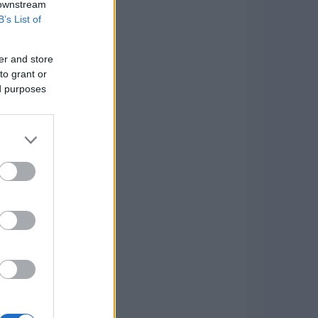
 downstream
B’s List of
er and store
to grant or
ed purposes