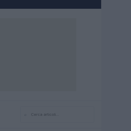
⌕
Cerca