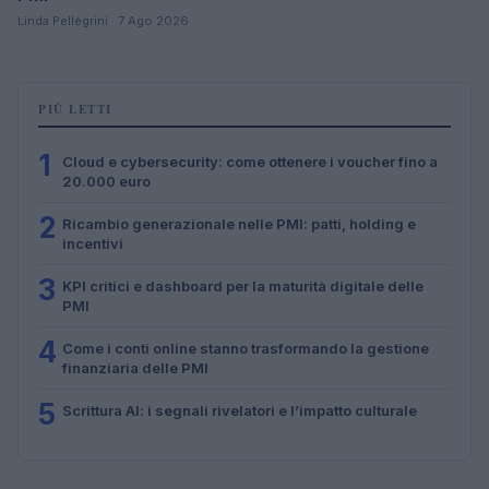
Linda Pellegrini · 7 Ago 2026
PIÙ LETTI
1
Cloud e cybersecurity: come ottenere i voucher fino a
20.000 euro
2
Ricambio generazionale nelle PMI: patti, holding e
incentivi
3
KPI critici e dashboard per la maturità digitale delle
PMI
4
Come i conti online stanno trasformando la gestione
finanziaria delle PMI
5
Scrittura AI: i segnali rivelatori e l’impatto culturale