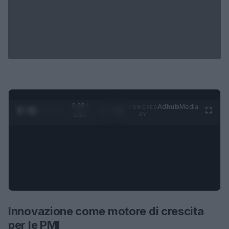
0:29 /
Ad
hub
Media
POWERED
1
/
4
1:21
BY
Innovazione come motore di crescita
per le PMI