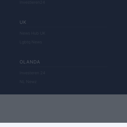
Investieren24
UK
News Hub UK
Lgbtq News
OLANDA
Investeren 24
NL Newz