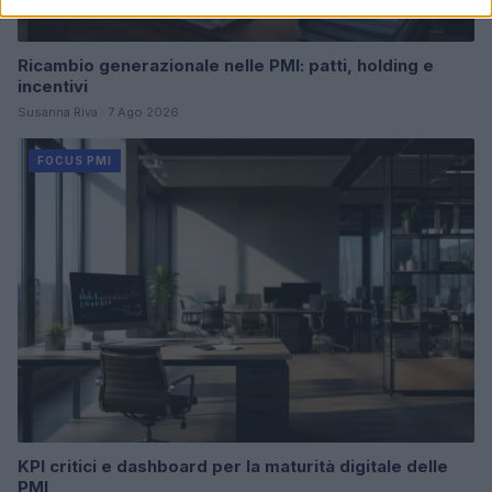
Ricambio generazionale nelle PMI: patti, holding e
incentivi
Susanna Riva · 7 Ago 2026
FOCUS PMI
KPI critici e dashboard per la maturità digitale delle
PMI