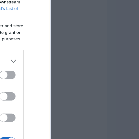
 downstream
B’s List of
er and store
to grant or
ed purposes