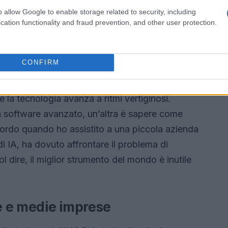
economico che spesso le PMI devono affrontare
o allow Google to enable storage related to security, including
cation functionality and fraud prevention, and other user protection.
CONFIRM
non si limitano a un semplice aiuto finanziario.
ale che comprende anche la formazione del
la tecnologia avanza a ritmi vertiginosi.
n software avanzato, un’altra è sapere come
icordo quando ho assistito a una piccola azienda
i IA, ha dovuto affrontare il problema di
l dire, il miglior strumento del mondo è inutile
le e medie imprese