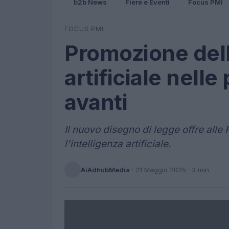
b2b News
Fiere e Eventi
Focus PMI
FOCUS PMI
Promozione dell
artificiale nell
avanti
Il nuovo disegno di legge offre alle 
l'intelligenza artificiale.
AiAdhubMedia
·
21 Maggio 2025
· 3 min