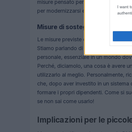
misure pensato per alleviare il peso 
I want t
per modernizzarsi e adattarsi ai tempi.
authenti
Misure di sostegno economico
Le misure previste dal disegno di legge 
Stiamo parlando di un approccio glob
personale, essenziale in un mondo dove 
Perché, diciamolo, una cosa è avere u
utilizzarlo al meglio. Personalmente, r
che, dopo aver investito in un sistema d
formare i propri dipendenti. Come si suo
se non sai come usarlo!
Implicazioni per le picco