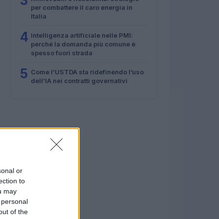
3
per combattere il caro energia in
Italia
4
Intelligenza artificiale nelle PMI:
perché la domanda più comune è
spesso fuori strada
5
Come l’USTDA sta ridefinendo l’uso
dell’IA nei contratti governativi
sonal or
ection to
ou may
 personal
out of the