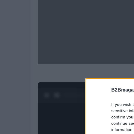
B2Bmagaz
0:28 / 1:21
1
/
4
If you wish 
sensitive in
confirm you
continue se
information 