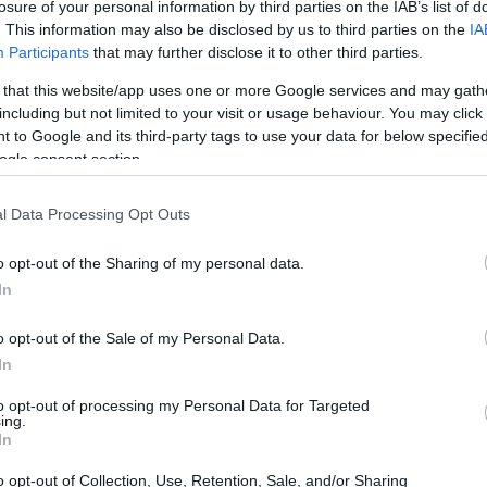
losure of your personal information by third parties on the IAB’s list of
. This information may also be disclosed by us to third parties on the
IA
Participants
that may further disclose it to other third parties.
 in Senato un disegno di legge che ha suscitato
 that this website/app uses one or more Google services and may gath
 piccole e medie imprese. In un contesto
including but not limited to your visit or usage behaviour. You may click 
razione dell’intelligenza artificiale (IA) nelle
 to Google and its third-party tags to use your data for below specifi
ogle consent section.
à, ma una vera e propria necessità. Un’idea
re su quanto possa essere rivoluzionaria l’IA se
l Data Processing Opt Outs
e una minaccia. D’altronde, chi non ha mai
orare l’efficienza operativa e la competitività
o opt-out of the Sharing of my personal data.
In
o opt-out of the Sale of my Personal Data.
In
to opt-out of processing my Personal Data for Targeted
ing.
In
o opt-out of Collection, Use, Retention, Sale, and/or Sharing