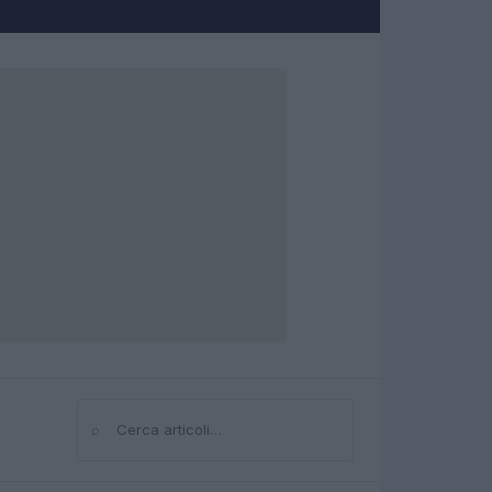
⌕
Cerca