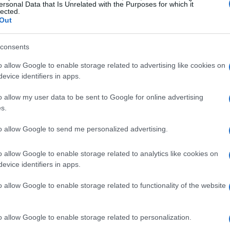
ersonal Data that Is Unrelated with the Purposes for which it
lected.
Out
consents
o allow Google to enable storage related to advertising like cookies on
evice identifiers in apps.
o allow my user data to be sent to Google for online advertising
s.
egge
to allow Google to send me personalized advertising.
o allow Google to enable storage related to analytics like cookies on
integrare l’IA nelle PMI attraverso una serie di
evice identifiers in apps.
, ma che, alla base, hanno un obiettivo
o allow Google to enable storage related to functionality of the website
mprese più competitive sul mercato. Una delle
do perduto e i crediti d’imposta per le attività di
ale. Insomma, si tratta di un pacchetto di
o allow Google to enable storage related to personalization.