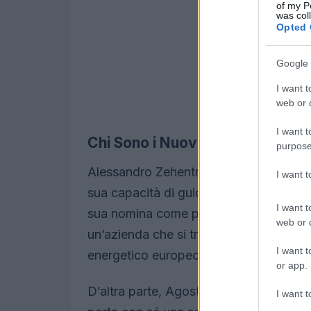
of my P
was col
Opted 
Google 
I want t
web or d
I want t
Chi Sono i Nuovi Leader?
purpose
Alessandro Zehentner, con una vasta es
I want 
sua capacità di guidare trasformazioni s
I want t
sua nomina come presidente rappresent
web or d
un’azienda che si trova ad affrontare 
I want t
energetico europeo.
or app.
D’altra parte, Agostino Scornajenchi, c
I want t