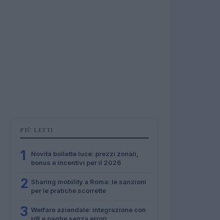
PIÙ LETTI
1
Novità bollette luce: prezzi zonali,
bonus e incentivi per il 2026
2
Sharing mobility a Roma: le sanzioni
per le pratiche scorrette
3
Welfare aziendale: integrazione con
HR e paghe senza errori