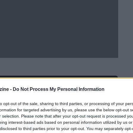
Ad
hub
Media
ine -
Do Not Process My Personal Information
POWERED BY
to opt-out of the sale, sharing to third parties, or processing of your per
formation for targeted advertising by us, please use the below opt-out s
r selection. Please note that after your opt-out request is processed y
eing interest-based ads based on personal information utilized by us or
disclosed to third parties prior to your opt-out. You may separately opt-