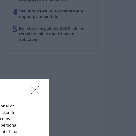
4
Valutare agenti AI e copiloti nella
superapp aziendale
5
Bollette energetiche 2026: chi ne
risente di più e quali sono le
soluzioni
sonal or
ection to
ou may
 personal
out of the