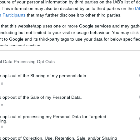
losure of your personal information by third parties on the IAB’s list of
. This information may also be disclosed by us to third parties on the
IA
am
Participants
that may further disclose it to other third parties.
 that this website/app uses one or more Google services and may gath
nnovo del suo consiglio di amministrazione, con
including but not limited to your visit or usage behaviour. You may click 
 to Google and its third-party tags to use your data for below specifi
ome presidente e
Agostino Scornajenchi
come
ogle consent section.
 strategiche sono state comunicate dall’agenzia
are un notevole interesse nel panorama
l Data Processing Opt Outs
o opt-out of the Sharing of my personal data.
In
o opt-out of the Sale of my Personal Data.
In
to opt-out of processing my Personal Data for Targeted
ing.
In
o opt-out of Collection, Use, Retention, Sale, and/or Sharing