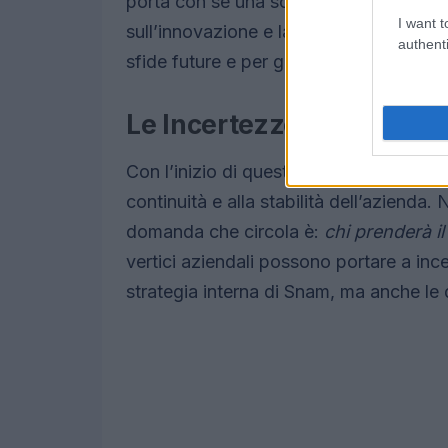
porta con sé una solida esperienza man
I want t
sull’innovazione e la sostenibilità. Le 
authenti
sfide future e per guidare Snam verso 
Le Incertezze nel Settore
Con l’inizio di questo nuovo capitolo 
continuità e alla stabilità dell’azienda.
domanda che circola è:
chi prenderà il
vertici aziendali possono portare a ince
strategia interna di Snam, ma anche le