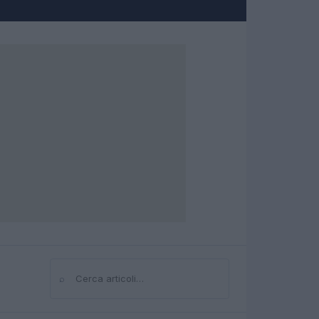
⌕
Cerca