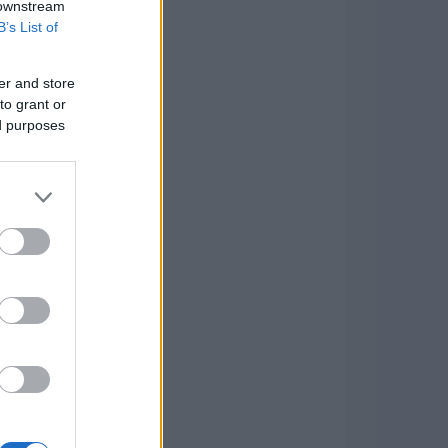
 downstream
B’s List of
er and store
to grant or
ed purposes