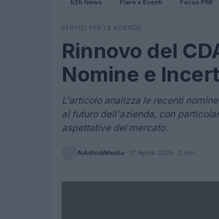
b2b News
Fiere e Eventi
Focus PMI
SERVIZI PER LE AZIENDE
Rinnovo del CD
Nomine e Incer
L'articolo analizza le recenti nomi
al futuro dell'azienda, con particola
aspettative del mercato.
AiAdhubMedia
·
17 Aprile 2025
· 2 min