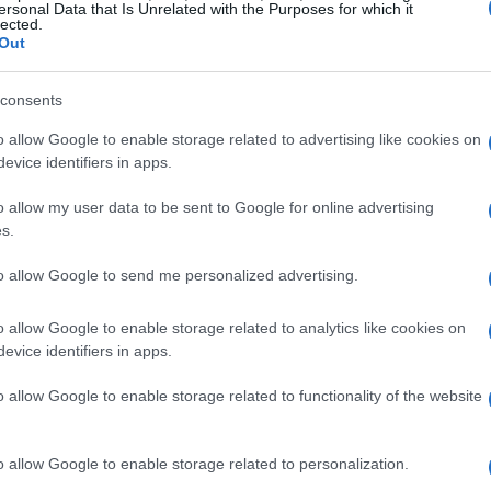
ersonal Data that Is Unrelated with the Purposes for which it
lected.
Out
consents
o allow Google to enable storage related to advertising like cookies on
evice identifiers in apps.
o allow my user data to be sent to Google for online advertising
s.
perienza nel settore energetico, è noto per la
to allow Google to send me personalized advertising.
ignificative all’interno delle organizzazioni. La
o allow Google to enable storage related to analytics like cookies on
a una scelta strategica chiave per Snam,
evice identifiers in apps.
sfide sempre più complesse nel mercato
o allow Google to enable storage related to functionality of the website
he assume il ruolo di amministratore delegato,
o allow Google to enable storage related to personalization.