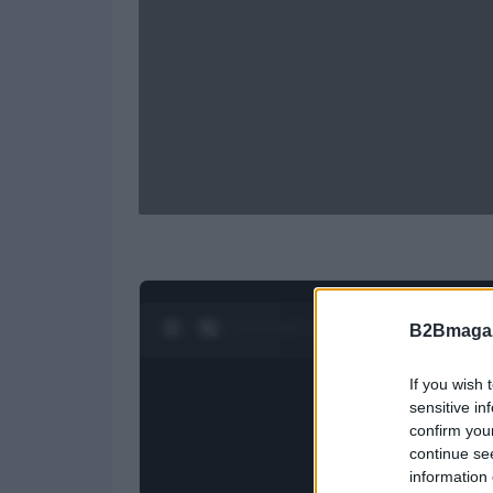
0:27 / 1:21
1
/
4
B2Bmagaz
If you wish 
sensitive in
confirm you
continue se
information 