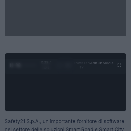
0:29 /
Ad
hub
Media
POWERED
1
/
4
1:21
BY
Safety21 S.p.A., un importante fornitore di software
nel settore delle soluzioni Smart Road e Smart City,