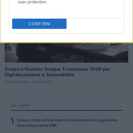
user protection.
CONFIRM
Scopri il Voucher Doppia Transizione 2026 per
Digitalizzazione e Sostenibilità
Linda Pellegrini · 6 Ago 2026
PIÙ LETTI
1
Come i conti online stanno trasformando la gestione
finanziaria delle PMI