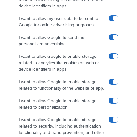
Edoardo Marchesi · 7 Ago 2026
device identifiers in apps.
FOCUS PMI
I want to allow my user data to be sent to
Google for online advertising purposes.
I want to allow Google to send me
personalized advertising.
I want to allow Google to enable storage
related to analytics like cookies on web or
device identifiers in apps.
I want to allow Google to enable storage
related to functionality of the website or app.
I want to allow Google to enable storage
Scrittura AI: i segnali rivelatori e l’impatto culturale
related to personalization.
Susanna Riva · 6 Ago 2026
I want to allow Google to enable storage
FOCUS PMI
related to security, including authentication
functionality and fraud prevention, and other