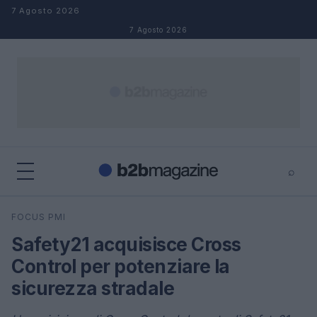
Salta al contenuto
7 Agosto 2026
7 Agosto 2026
⌕
×
⌕
FOCUS PMI
Cerca
Safety21 acquisisce Cross
Control per potenziare la
sicurezza stradale