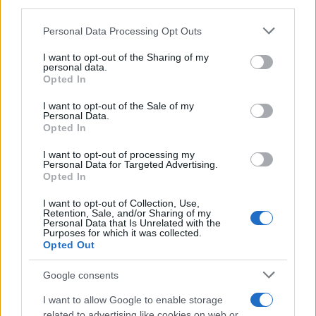
third parties.
Please note that this website/app uses one or more Google
Personal Data Processing Opt Outs
services and may gather and store information including but
Continua a leggere
not limited to your visit or usage behaviour. You may click to
I want to opt-out of the Sharing of my
personal data.
grant or deny consent to Google and its third-party tags to
Opted In
use your data for below specified purposes in below Google
FOCUS PMI
consent section.
I want to opt-out of the Sale of my
Personal Data.
Opted In
I want to opt-out of processing my
Personal Data for Targeted Advertising.
Opted In
I want to opt-out of Collection, Use,
Retention, Sale, and/or Sharing of my
Personal Data that Is Unrelated with the
Purposes for which it was collected.
Opted Out
Google consents
Come i conti online stanno trasformando la gestione
I want to allow Google to enable storage
finanziaria delle PMI
related to advertising like cookies on web or