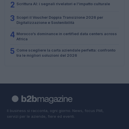
2
Scrittura AI: i segnali rivelatori e l’impatto culturale
3
Scopri il Voucher Doppia Transizione 2026 per
Digitalizzazione e Sostenibilità
4
Morocco’s dominance in certified data centers across
Africa
5
Come scegliere la carta aziendale perfetta: confronto
tra le migliori soluzioni del 2026
Il business si racconta, ogni giorno. News, focus PMI,
servizi per le aziende, fiere ed eventi.