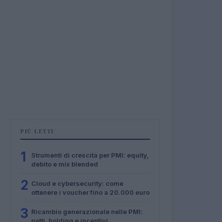
PIÙ LETTI
1
Strumenti di crescita per PMI: equity,
debito e mix blended
2
Cloud e cybersecurity: come
ottenere i voucher fino a 20.000 euro
3
Ricambio generazionale nelle PMI:
patti, holding e incentivi