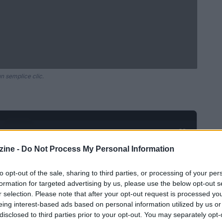
un semplice clic.
Ad
hub
Media
POWERED BY
ine -
Do Not Process My Personal Information
to opt-out of the sale, sharing to third parties, or processing of your per
formation for targeted advertising by us, please use the below opt-out s
r selection. Please note that after your opt-out request is processed y
eing interest-based ads based on personal information utilized by us or
disclosed to third parties prior to your opt-out. You may separately opt-