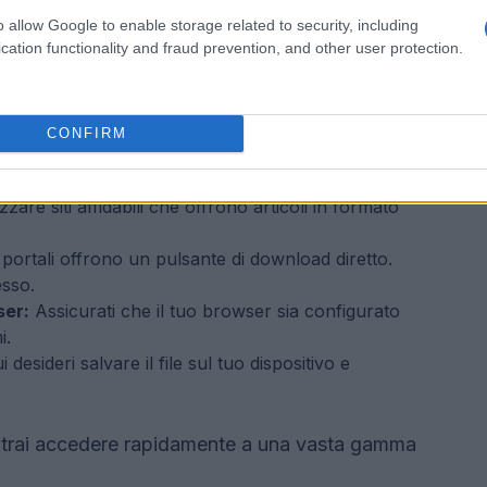
 informazioni necessarie.
o allow Google to enable storage related to security, including
cation functionality and fraud prevention, and other user protection.
n formato pdf
 processo semplice. Ecco alcuni passaggi da
CONFIRM
izzare siti affidabili che offrono articoli in formato
 portali offrono un pulsante di download diretto.
esso.
ser:
Assicurati che il tuo browser sia configurato
i.
 desideri salvare il file sul tuo dispositivo e
otrai accedere rapidamente a una vasta gamma