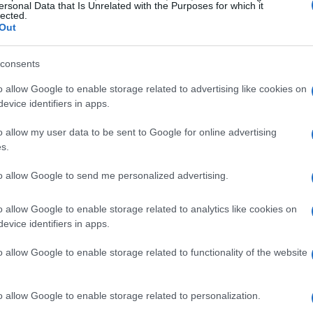
ersonal Data that Is Unrelated with the Purposes for which it
lected.
Out
consents
o allow Google to enable storage related to advertising like cookies on
evice identifiers in apps.
o allow my user data to be sent to Google for online advertising
 formato pdf
s.
er la sua versatilità e compatibilità. Scaricare
to allow Google to send me personalized advertising.
i vantaggi, tra cui:
o allow Google to enable storage related to analytics like cookies on
evice identifiers in apps.
 aperti su qualsiasi dispositivo, rendendo facile la
o allow Google to enable storage related to functionality of the website
ltri formati, il pdf mantiene il layout originale,
isualizzato come previsto.
o allow Google to enable storage related to personalization.
possono essere facilmente archiviati e organizzati,