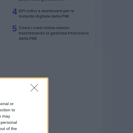
4
KPI critici e dashboard per la
maturità digitale delle PMI
5
Come i conti online stanno
trasformando la gestione finanziaria
delle PMI
sonal or
ection to
ou may
 personal
out of the