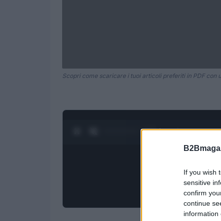
Scopri come scaricare i tuoi articoli preferiti in PDF con 
0:28 / 1:21
1
/
4
B2Bmagaz
If you wish 
sensitive in
confirm you
continue se
information 