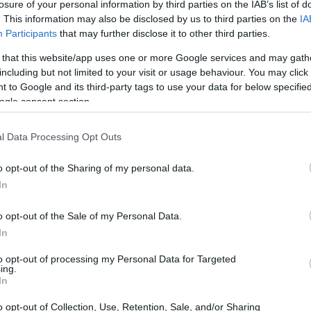
losure of your personal information by third parties on the IAB’s list of
i articoli in formato pdf
. This information may also be disclosed by us to third parties on the
IA
Participants
that may further disclose it to other third parties.
tà di
scaricare articoli
in formato pdf
 that this website/app uses one or more Google services and may gath
er professionisti e appassionati. Che si tratti di
including but not limited to your visit or usage behaviour. You may click 
 to Google and its third-party tags to use your data for below specifi
 tempo libero, avere accesso a contenuti di qualità
ogle consent section.
 fondamentale. Questo articolo esplorerà i
ticoli preferiti in formato pdf, rendendo il
l Data Processing Opt Outs
.
o opt-out of the Sharing of my personal data.
In
o opt-out of the Sale of my Personal Data.
In
to opt-out of processing my Personal Data for Targeted
ing.
In
o opt-out of Collection, Use, Retention, Sale, and/or Sharing