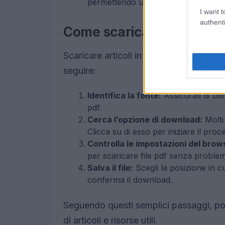
permettendo un accesso rapido alle
I want t
authenti
Come scaricare articoli i
Scaricare articoli in formato pdf è un
seguire:
Identifica la fonte:
Assicurati di util
pdf.
Cerca l’opzione di download:
Molti
Clicca su di esso per iniziare il proc
Controlla le impostazioni del brow
per scaricare file pdf senza problem
Salva il file:
Scegli la posizione in cui
conferma il download.
Seguendo questi semplici passaggi, p
di articoli e risorse utili.