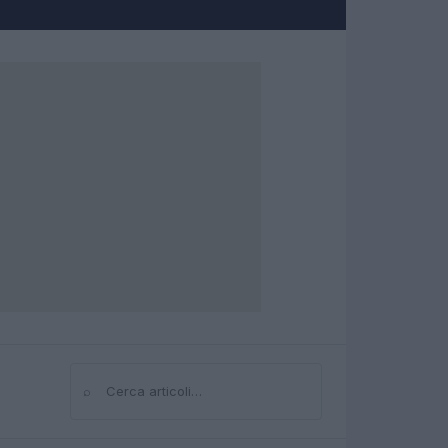
⌕
Cerca