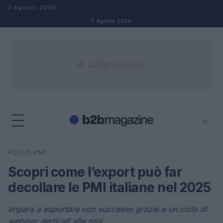
Salta al contenuto
7 Agosto 2026
7 Agosto 2026
⌕
×
⌕
FOCUS PMI
Cerca
Scopri come l’export può far
decollare le PMI italiane nel 2025
Impara a esportare con successo grazie a un ciclo di
webinar dedicati alle pmi.