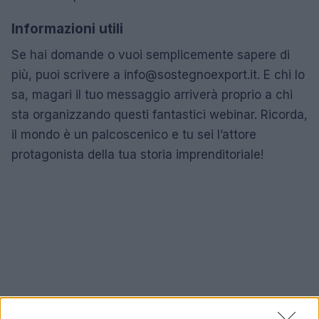
Informazioni utili
Se hai domande o vuoi semplicemente sapere di
più, puoi scrivere a
info@sostegnoexport.it
. E chi lo
sa, magari il tuo messaggio arriverà proprio a chi
sta organizzando questi fantastici webinar. Ricorda,
il mondo è un palcoscenico e tu sei l’attore
protagonista della tua storia imprenditoriale!