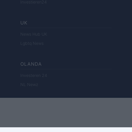
Investieren24
UK
News Hub UK
Lgbtq News
OLANDA
Investeren 24
NL Newz