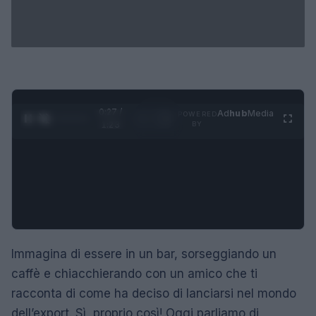
0:28 /
Ad
hub
Media
POWERED
1
/
4
1:23
BY
Immagina di essere in un bar, sorseggiando un
caffè e chiacchierando con un amico che ti
racconta di come ha deciso di lanciarsi nel mondo
dell’export. Sì, proprio così! Oggi parliamo di