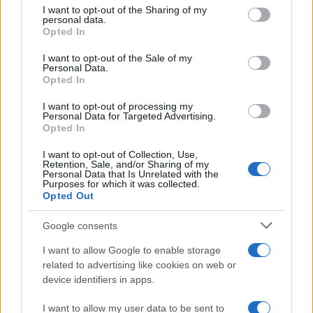
not limited to your visit or usage behaviour. You may click to
I want to opt-out of the Sharing of my
personal data.
grant or deny consent to Google and its third-party tags to
Opted In
use your data for below specified purposes in below Google
consent section.
I want to opt-out of the Sale of my
Personal Data.
Opted In
I want to opt-out of processing my
Personal Data for Targeted Advertising.
Opted In
I want to opt-out of Collection, Use,
Retention, Sale, and/or Sharing of my
Personal Data that Is Unrelated with the
Ricambio generazionale nelle PMI: patti, holding e
Purposes for which it was collected.
Opted Out
incentivi
Susanna Riva · 7 Ago 2026
Google consents
FOCUS PMI
I want to allow Google to enable storage
related to advertising like cookies on web or
device identifiers in apps.
I want to allow my user data to be sent to