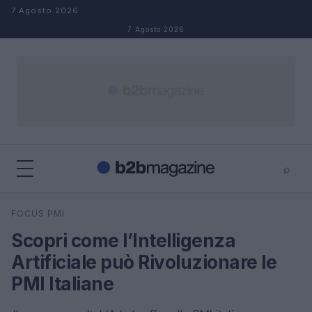
Salta al contenuto
7 Agosto 2026
7 Agosto 2026
⌕
×
⌕
FOCUS PMI
Cerca
Scopri come l’Intelligenza
Artificiale può Rivoluzionare le
PMI Italiane