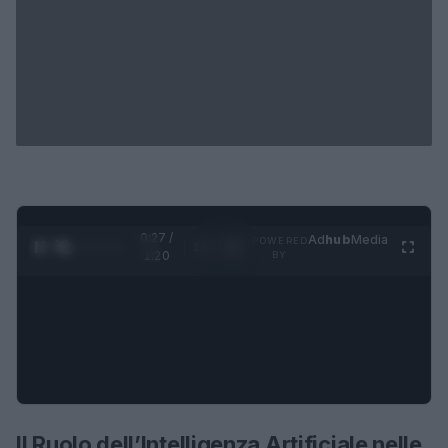
0:28 /
Ad
hub
Media
POWERED
1
/
4
1:20
BY
Il Ruolo dell’Intelligenza Artificiale nelle