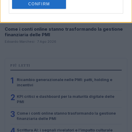
CONFIRM
Come i conti online stanno trasformando la gestione
finanziaria delle PMI
Edoardo Marchesi · 7 Ago 2026
PIÙ LETTI
1
Ricambio generazionale nelle PMI: patti, holding e
incentivi
2
KPI critici e dashboard per la maturità digitale delle
PMI
3
Come i conti online stanno trasformando la gestione
finanziaria delle PMI
4
Scrittura AI: i segnali rivelatori e l’impatto culturale