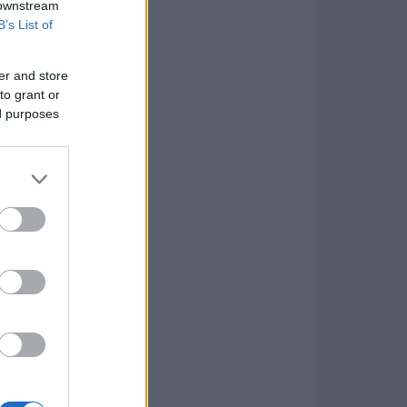
 downstream
B’s List of
er and store
to grant or
ed purposes