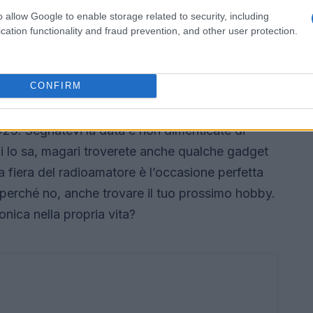
o allow Google to enable storage related to security, including
cation functionality and fraud prevention, and other user protection.
CONFIRM
29. Segnatevi la data e non dimenticate di
chi lo sa, magari troverete anche qualche gadget
 fiera del radioamatore è l’occasione perfetta
 perché no, anche trovare il tuo prossimo hobby.
onica nella propria vita?