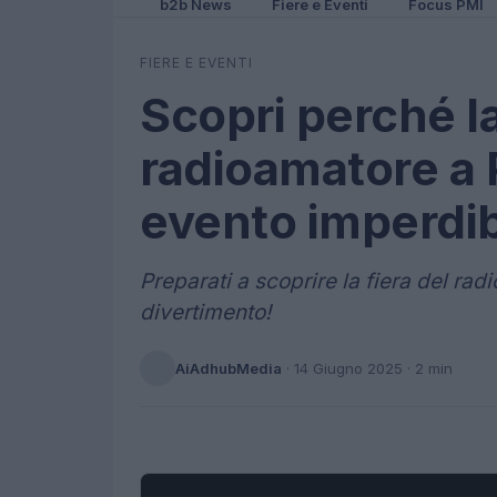
b2b News
Fiere e Eventi
Focus PMI
FIERE E EVENTI
Scopri perché la
radioamatore a
evento imperdib
Preparati a scoprire la fiera del rad
divertimento!
AiAdhubMedia
·
14 Giugno 2025
· 2 min