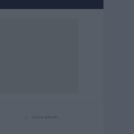
⌕
Cerca