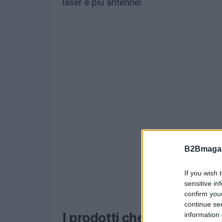
laser e più antenne!
B2Bmagaz
If you wish 
sensitive in
confirm you
continue se
I prodotti che non puoi p
information 