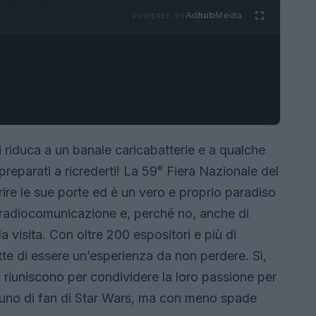
Ad
hub
Media
POWERED BY
i riduca a un banale caricabatterie e a qualche
preparati a ricrederti! La 59° Fiera Nazionale del
re le sue porte ed è un vero e proprio paradiso
a, radiocomunicazione e, perché no, anche di
a visita. Con oltre 200 espositori e più di
tte di essere un’esperienza da non perdere. Sì,
 riuniscono per condividere la loro passione per
raduno di fan di Star Wars, ma con meno spade