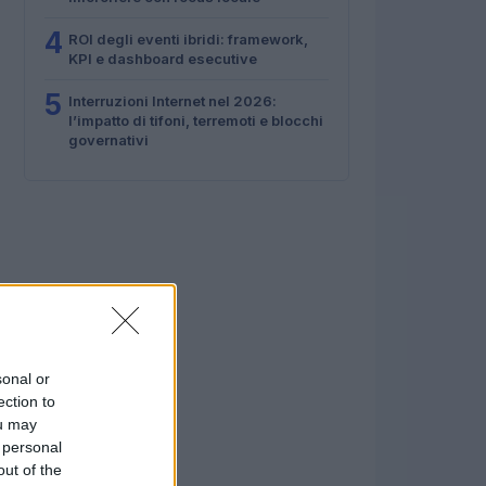
4
ROI degli eventi ibridi: framework,
KPI e dashboard esecutive
5
Interruzioni Internet nel 2026:
l’impatto di tifoni, terremoti e blocchi
governativi
sonal or
ection to
ou may
 personal
out of the