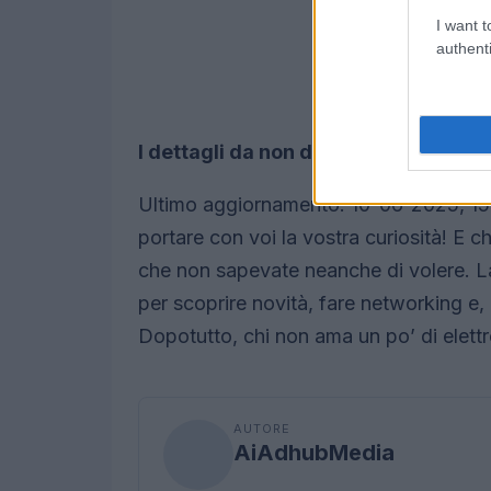
I want t
authenti
I dettagli da non dimenticare
Ultimo aggiornamento: 10-06-2025, 15:
portare con voi la vostra curiosità! E 
che non sapevate neanche di volere. La
per scoprire novità, fare networking e,
Dopotutto, chi non ama un po’ di elettr
AUTORE
AiAdhubMedia