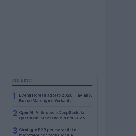
PIÙ LETTI
1
Eventi floreali agosto 2026: Taviano,
Bosco Marengo e Verbania
2
OpenAI, Anthropic e DeepSeek: la
guerra dei prezzi nell’IA nel 2026
3
Strategie B2B per mercatini e
microfiere con focus locale