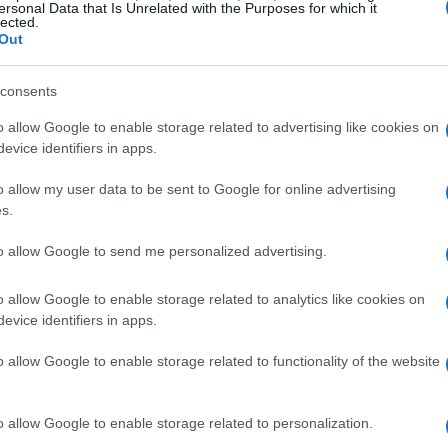
prare gadget che probabilmente non userai mai.
ersonal Data that Is Unrelated with the Purposes for which it
lected.
loro che vivono la “passione digitale”. Infatti, ci
Out
ussioni su come la tecnologia può cambiare il
i di voi ha mai pensato di costruire un drone?
consents
ronti a guidarvi attraverso il processo. E se
o allow Google to enable storage related to advertising like cookies on
evice identifiers in apps.
 una storia divertente da raccontare!
o allow my user data to be sent to Google for online advertising
s.
to allow Google to send me personalized advertising.
o allow Google to enable storage related to analytics like cookies on
evice identifiers in apps.
o allow Google to enable storage related to functionality of the website
o allow Google to enable storage related to personalization.