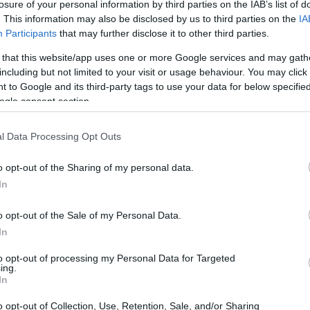
losure of your personal information by third parties on the IAB’s list of
. This information may also be disclosed by us to third parties on the
IA
nti temi, un unico grande evento! Con un
Participants
that may further disclose it to other third parties.
esso a tutti i padiglioni attivi e alle
 that this website/app uses one or more Google services and may gath
affare, se consideri che puoi esplorare:
including but not limited to your visit or usage behaviour. You may click 
 to Google and its third-party tags to use your data for below specifi
ogle consent section.
 tematiche come TechDays, Linux Arena, Makers &
),
l Data Processing Opt Outs
,
o opt-out of the Sharing of my personal data.
ta anche venerdì 19 aprile).
In
portunità di visitare ben tre manifestazioni in
o opt-out of the Sale of my Personal Data.
 amanti della tecnologia, ma senza i chili di
In
to opt-out of processing my Personal Data for Targeted
ing.
In
e
o opt-out of Collection, Use, Retention, Sale, and/or Sharing