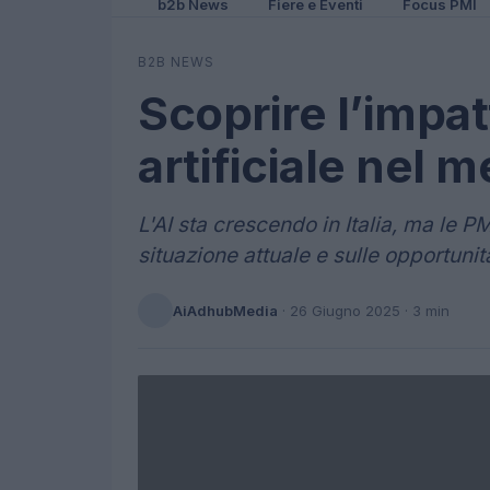
b2b News
Fiere e Eventi
Focus PMI
B2B NEWS
Scoprire l’impat
artificiale nel m
L'AI sta crescendo in Italia, ma le PM
situazione attuale e sulle opportunit
AiAdhubMedia
·
26 Giugno 2025
· 3 min