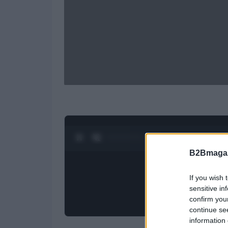
0:25 / 1:21
1
/
4
B2Bmagaz
If you wish 
sensitive in
confirm you
continue se
information 