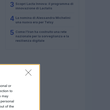
3
Scopri Lacta Innova: il programma di
innovazione di Lactalis
4
La nomina di Alessandra Michelini:
una nuova era per Telsy
5
Come l’Iran ha costruito una rete
nazionale per la sorveglianza e la
resilienza digitale
sonal or
ection to
ou may
 personal
out of the