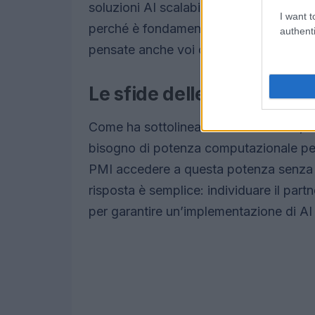
soluzioni AI scalabili e sicure, che ris
I want t
perché è fondamentale creare un ecosis
authenti
pensate anche voi che sia giunto il mo
Le sfide delle PMI nell’ad
Come ha sottolineato Chiara Grande, 
bisogno di potenza computazionale per 
PMI accedere a questa potenza senza d
risposta è semplice: individuare il partn
per garantire un’implementazione di AI 