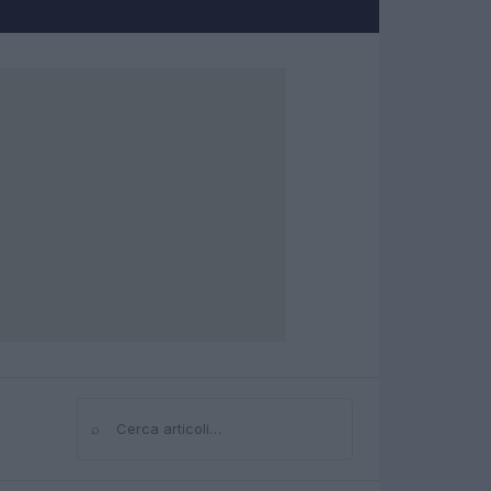
⌕
Cerca