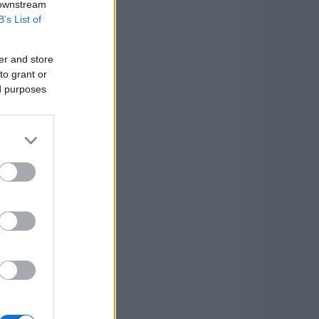
 downstream
B’s List of
er and store
to grant or
ed purposes