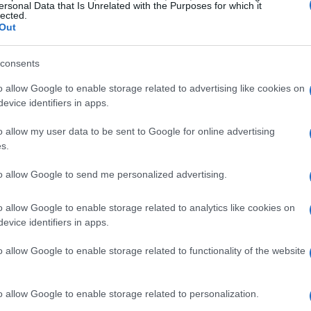
ersonal Data that Is Unrelated with the Purposes for which it
lected.
Out
consents
a: un quadro generale
o allow Google to enable storage related to advertising like cookies on
evice identifiers in apps.
igence del Politecnico di Milano, il mercato
o allow my user data to be sent to Google for online advertising
destinato a esplodere, con un valore previsto di 1,2
s.
gna un incredibile incremento del 58% rispetto
to allow Google to send me personalized advertising.
ccogliendo i frutti di questa crescita? Sorpresa:
mentre le PMI rimangono indietro. Solo il 7%
o allow Google to enable storage related to analytics like cookies on
edie hanno avviato progetti di AI. Ma come mai
evice identifiers in apps.
o allow Google to enable storage related to functionality of the website
ovano ad affrontare sfide significative, come la
o allow Google to enable storage related to personalization.
che. Inoltre, c’è una crescente necessità di