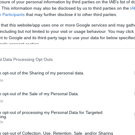
losure of your personal information by third parties on the IAB’s list of
rare con voi su un tema che fa davvero
. This information may also be disclosed by us to third parties on the
IA
talia. Mentre i grandi nomi della tecnologia corrono
Participants
that may further disclose it to other third parties.
rese faticano a tenere il passo. Ma cosa c’è
 that this website/app uses one or more Google services and may gath
 come possono le aziende italiane sfruttare al
including but not limited to your visit or usage behaviour. You may click 
 to Google and its third-party tags to use your data for below specifi
copriamolo insieme! 💬
ogle consent section.
l Data Processing Opt Outs
o opt-out of the Sharing of my personal data.
In
o opt-out of the Sale of my Personal Data.
In
to opt-out of processing my Personal Data for Targeted
ing.
In
o opt-out of Collection, Use, Retention, Sale, and/or Sharing